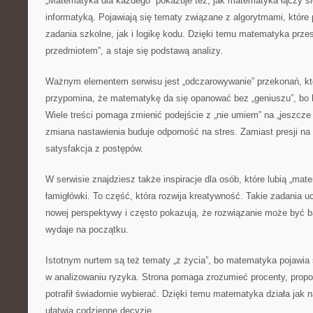
„Matematyka dla każdego” pokazuje też, jak matematyka łączy si
informatyką. Pojawiają się tematy związane z algorytmami, któr
zadania szkolne, jak i logikę kodu. Dzięki temu matematyka prze
przedmiotem”, a staje się podstawą analizy.
Ważnym elementem serwisu jest „odczarowywanie” przekonań, któ
przypomina, że matematykę da się opanować bez „geniuszu”, bo li
Wiele treści pomaga zmienić podejście z „nie umiem” na „jeszcze
zmiana nastawienia buduje odporność na stres. Zamiast presji na 
satysfakcja z postępów.
W serwisie znajdziesz także inspiracje dla osób, które lubią „ma
łamigłówki. To część, która rozwija kreatywność. Takie zadania u
nowej perspektywy i często pokazują, że rozwiązanie może być bar
wydaje na początku.
Istotnym nurtem są też tematy „z życia”, bo matematyka pojawia
w analizowaniu ryzyka. Strona pomaga zrozumieć procenty, propor
potrafił świadomie wybierać. Dzięki temu matematyka działa jak n
ułatwia codzienne decyzje.