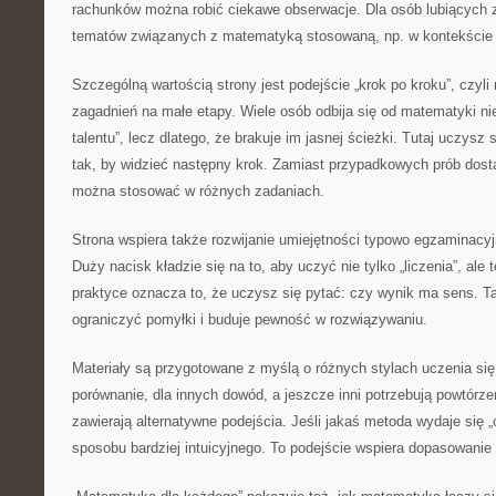
rachunków można robić ciekawe obserwacje. Dla osób lubiących z
tematów związanych z matematyką stosowaną, np. w kontekście s
Szczególną wartością strony jest podejście „krok po kroku”, czyli 
zagadnień na małe etapy. Wiele osób odbija się od matematyki nie
talentu”, lecz dlatego, że brakuje im jasnej ścieżki. Tutaj uczysz 
tak, by widzieć następny krok. Zamiast przypadkowych prób dost
można stosować w różnych zadaniach.
Strona wspiera także rozwijanie umiejętności typowo egzaminacy
Duży nacisk kładzie się na to, aby uczyć nie tylko „liczenia”, ale
praktyce oznacza to, że uczysz się pytać: czy wynik ma sens. T
ograniczyć pomyłki i buduje pewność w rozwiązywaniu.
Materiały są przygotowane z myślą o różnych stylach uczenia się
porównanie, dla innych dowód, a jeszcze inni potrzebują powtórze
zawierają alternatywne podejścia. Jeśli jakaś metoda wydaje się
sposobu bardziej intuicyjnego. To podejście wspiera dopasowanie