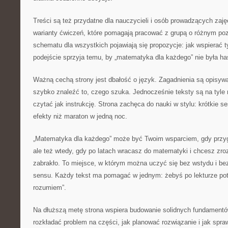
Treści są też przydatne dla nauczycieli i osób prowadzących zaj
warianty ćwiczeń, które pomagają pracować z grupą o różnym po
schematu dla wszystkich pojawiają się propozycje: jak wspierać ty
podejście sprzyja temu, by „matematyka dla każdego” nie była has
Ważną cechą strony jest dbałość o język. Zagadnienia są opisywa
szybko znaleźć to, czego szuka. Jednocześnie teksty są na tyle 
czytać jak instrukcję. Strona zachęca do nauki w stylu: krótkie se
efekty niż maraton w jedną noc.
„Matematyka dla każdego” może być Twoim wsparciem, gdy przyg
ale też wtedy, gdy po latach wracasz do matematyki i chcesz zro
zabrakło. To miejsce, w którym można uczyć się bez wstydu i bez
sensu. Każdy tekst ma pomagać w jednym: żebyś po lekturze potra
rozumiem”.
Na dłuższą metę strona wspiera budowanie solidnych fundamentó
rozkładać problem na części, jak planować rozwiązanie i jak spr