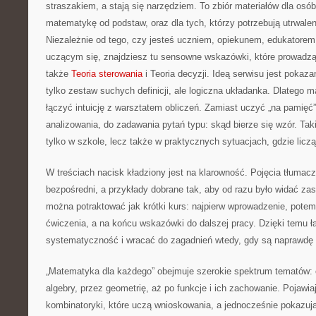
straszakiem, a stają się narzędziem. To zbiór materiałów dla osó
matematykę od podstaw, oraz dla tych, którzy potrzebują utrwale
Niezależnie od tego, czy jesteś uczniem, opiekunem, edukatorem
uczącym się, znajdziesz tu sensowne wskazówki, które prowadzą
także
Teoria sterowania
i Teoria decyzji. Ideą serwisu jest pokaz
tylko zestaw suchych definicji, ale logiczna układanka. Dlatego ma
łączyć intuicję z warsztatem obliczeń. Zamiast uczyć „na pamięć
analizowania, do zadawania pytań typu: skąd bierze się wzór. Ta
tylko w szkole, lecz także w praktycznych sytuacjach, gdzie liczą
W treściach nacisk kładziony jest na klarowność. Pojęcia tłuma
bezpośredni, a przykłady dobrane tak, aby od razu było widać z
można potraktować jak krótki kurs: najpierw wprowadzenie, potem 
ćwiczenia, a na końcu wskazówki do dalszej pracy. Dzięki temu 
systematyczność i wracać do zagadnień wtedy, gdy są naprawdę 
„Matematyka dla każdego” obejmuje szerokie spektrum tematów: 
algebry, przez geometrię, aż po funkcje i ich zachowanie. Pojawiaj
kombinatoryki, które uczą wnioskowania, a jednocześnie pokazują