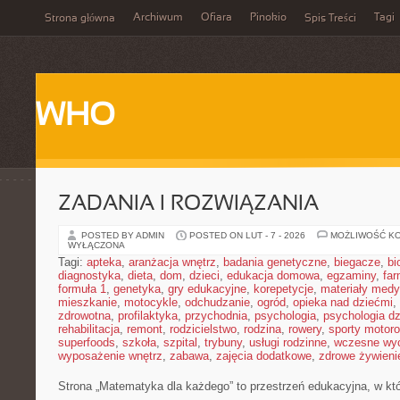
Archiwum
Ofiara
Pinokio
Tagi
Strona główna
Spis Treści
WHO
ZADANIA I ROZWIĄZANIA
POSTED BY ADMIN
POSTED ON LUT - 7 - 2026
MOŻLIWOŚĆ K
WYŁĄCZONA
Tagi:
apteka
,
aranżacja wnętrz
,
badania genetyczne
,
biegacze
,
bi
diagnostyka
,
dieta
,
dom
,
dzieci
,
edukacja domowa
,
egzaminy
,
far
formuła 1
,
genetyka
,
gry edukacyjne
,
korepetycje
,
materiały med
mieszkanie
,
motocykle
,
odchudzanie
,
ogród
,
opieka nad dziećmi
,
zdrowotna
,
profilaktyka
,
przychodnia
,
psychologia
,
psychologia dz
rehabilitacja
,
remont
,
rodzicielstwo
,
rodzina
,
rowery
,
sporty motor
superfoods
,
szkoła
,
szpital
,
trybuny
,
usługi rodzinne
,
wczesne wy
wyposażenie wnętrz
,
zabawa
,
zajęcia dodatkowe
,
zdrowe żywieni
Strona „Matematyka dla każdego” to przestrzeń edukacyjna, w któ