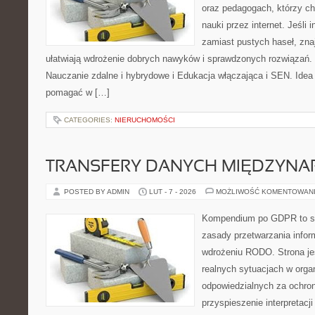
oraz pedagogach, którzy c
nauki przez internet. Jeśli i
zamiast pustych haseł, zna
ułatwiają wdrożenie dobrych nawyków i sprawdzonych rozwiązań. 
Nauczanie zdalne i hybrydowe i Edukacja włączająca i SEN. Idea 
pomagać w […]
CATEGORIES:
NIERUCHOMOŚCI
TRANSFERY DANYCH MIĘDZYN
POSTED BY ADMIN
LUT - 7 - 2026
MOŻLIWOŚĆ KOMENTOWAN
Kompendium po GDPR to se
zasady przetwarzania infor
wdrożeniu RODO. Strona je
realnych sytuacjach w orga
odpowiedzialnych za ochron
przyspieszenie interpretacj