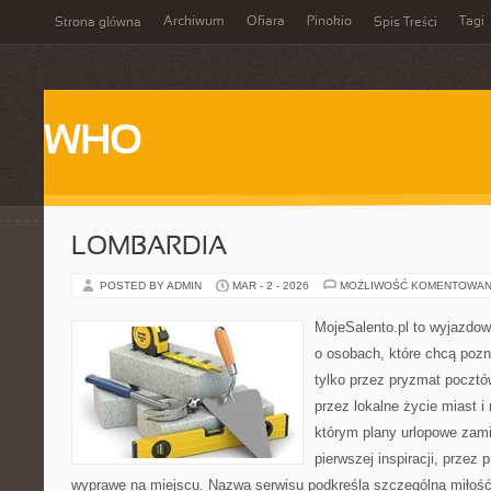
Archiwum
Ofiara
Pinokio
Tagi
Strona główna
Spis Treści
WHO
LOMBARDIA
POSTED BY ADMIN
MAR - 2 - 2026
MOŻLIWOŚĆ KOMENTOWAN
MojeSalento.pl to wyjazdow
o osobach, które chcą poz
tylko przez pryzmat pocztó
przez lokalne życie miast i
którym plany urlopowe zami
pierwszej inspiracji, przez
wyprawę na miejscu. Nazwa serwisu podkreśla szczególną miłość 