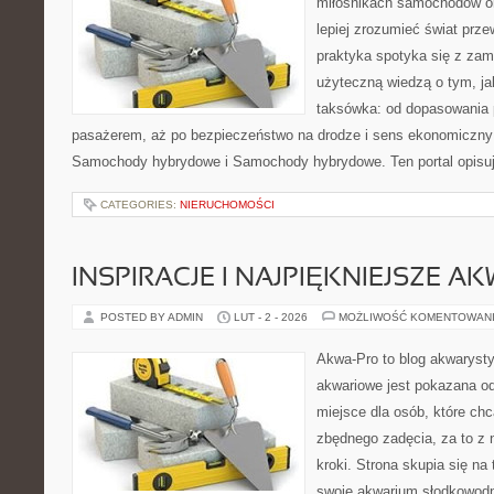
miłośnikach samochodów or
lepiej zrozumieć świat prz
praktyka spotyka się z zam
użyteczną wiedzą o tym, j
taksówka: od dopasowania p
pasażerem, aż po bezpieczeństwo na drodze i sens ekonomiczny
Samochody hybrydowe i Samochody hybrydowe. Ten portal opisuje
CATEGORIES:
NIERUCHOMOŚCI
INSPIRACJE I NAJPIĘKNIEJSZE A
POSTED BY ADMIN
LUT - 2 - 2026
MOŻLIWOŚĆ KOMENTOWAN
Akwa-Pro to blog akwaryst
akwariowe jest pokazana od
miejsce dla osób, które ch
zbędnego zadęcia, za to z
kroki. Strona skupia się n
swoje akwarium słodkowodn