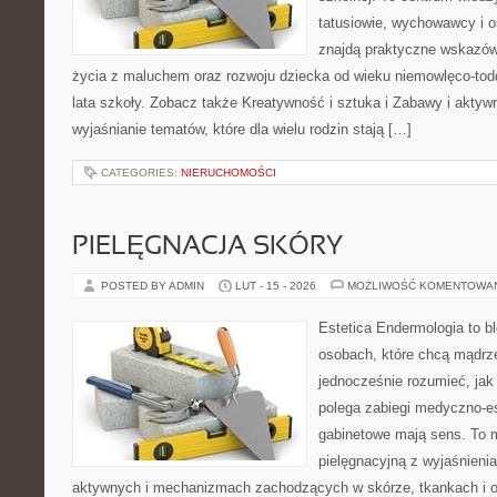
tatusiowie, wychowawcy i o
znajdą praktyczne wskazówk
życia z maluchem oraz rozwoju dziecka od wieku niemowlęco-tod
lata szkoły. Zobacz także Kreatywność i sztuka i Zabawy i aktywn
wyjaśnianie tematów, które dla wielu rodzin stają […]
CATEGORIES:
NIERUCHOMOŚCI
PIELĘGNACJA SKÓRY
POSTED BY ADMIN
LUT - 15 - 2026
MOŻLIWOŚĆ KOMENTOWA
Estetica Endermologia to b
osobach, które chcą mądrze
jednocześnie rozumieć, jak
polega zabiegi medyczno-es
gabinetowe mają sens. To m
pielęgnacyjną z wyjaśnieni
aktywnych i mechanizmach zachodzących w skórze, tkankach i o