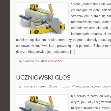
Strona „Matematyka dla każ
edukacyjna, w której zależn
straszakiem, a stają się na
materiałów dla osób, któr
od podstaw, oraz dla tych, 
konkretnych tematów. Nieza
uczniem, opiekunem, edukatorem, czy po prostu dorosłym uczący
sensowne wskazówki, które prowadzą krok po kroku. Zobacz także
decyzji. Ideą serwisu jest pokazanie, […]
CATEGORIES:
NIERUCHOMOŚCI
UCZNIOWSKI GŁOS
POSTED BY ADMIN
LUT - 7 - 2026
MOŻLIWOŚĆ KOMENTOWAN
ten serwis to portal edukac
o tym, jak uczyć się w mode
miejsce stworzone z myślą 