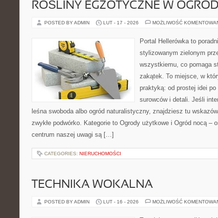
ROŚLINY EGZOTYCZNE W OGROD
POSTED BY ADMIN
LUT - 17 - 2026
MOŻLIWOŚĆ KOMENTOWA
Portal Hellerówka to porad
stylizowanym zielonym prz
wszystkiemu, co pomaga st
zakątek. To miejsce, w któ
praktyką: od prostej idei p
surowców i detali. Jeśli int
leśna swoboda albo ogród naturalistyczny, znajdziesz tu wskazówk
zwykłe podwórko. Kategorie to Ogrody użytkowe i Ogród nocą – oś
centrum naszej uwagi są […]
CATEGORIES:
NIERUCHOMOŚCI
TECHNIKA WOKALNA
POSTED BY ADMIN
LUT - 16 - 2026
MOŻLIWOŚĆ KOMENTOWA