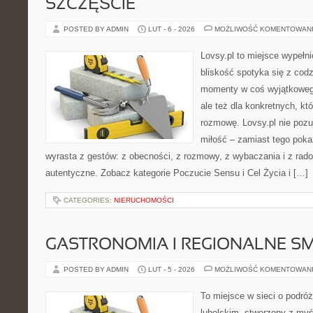
SZCZĘŚCIE
POSTED BY ADMIN
LUT - 6 - 2026
MOŻLIWOŚĆ KOMENTOWAN
Lovsy.pl to miejsce wypełn
bliskość spotyka się z codz
momenty w coś wyjątkowego
ale też dla konkretnych, k
rozmowę. Lovsy.pl nie poz
miłość – zamiast tego pokaz
wyrasta z gestów: z obecności, z rozmowy, z wybaczania i z rado
autentyczne. Zobacz kategorie Poczucie Sensu i Cel Życia i […]
CATEGORIES:
NIERUCHOMOŚCI
GASTRONOMIA I REGIONALNE S
POSTED BY ADMIN
LUT - 5 - 2026
MOŻLIWOŚĆ KOMENTOWAN
To miejsce w sieci o podró
lubelskim, stworzony z myśl