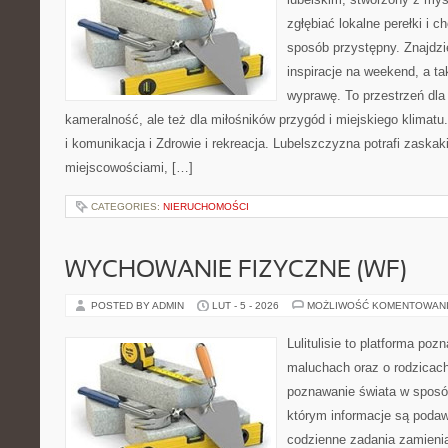
zgłębiać lokalne perełki i 
sposób przystępny. Znajdzi
inspiracje na weekend, a t
wyprawę. To przestrzeń dla 
kameralność, ale też dla miłośników przygód i miejskiego klimatu
i komunikacja i Zdrowie i rekreacja. Lubelszczyzna potrafi zaskak
miejscowościami, […]
CATEGORIES:
NIERUCHOMOŚCI
WYCHOWANIE FIZYCZNE (WF)
POSTED BY ADMIN
LUT - 5 - 2026
MOŻLIWOŚĆ KOMENTOWAN
Lulitulisie to platforma po
maluchach oraz o rodzicac
poznawanie świata w sposób
którym informacje są podaw
codzienne zadania zamienia