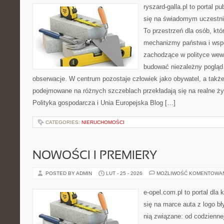
ryszard-galla.pl to portal p
się na świadomym uczestni
To przestrzeń dla osób, któ
mechanizmy państwa i wspó
zachodzące w polityce wewn
budować niezależny pogląd 
obserwacje. W centrum pozostaje człowiek jako obywatel, a także
podejmowane na różnych szczeblach przekładają się na realne ży
Polityka gospodarcza i Unia Europejska Blog […]
CATEGORIES:
NIERUCHOMOŚCI
NOWOŚCI I PREMIERY
POSTED BY ADMIN
LUT - 25 - 2026
MOŻLIWOŚĆ KOMENTOWA
e-opel.com.pl to portal dla 
się na marce auta z logo b
nią związane: od codziennej