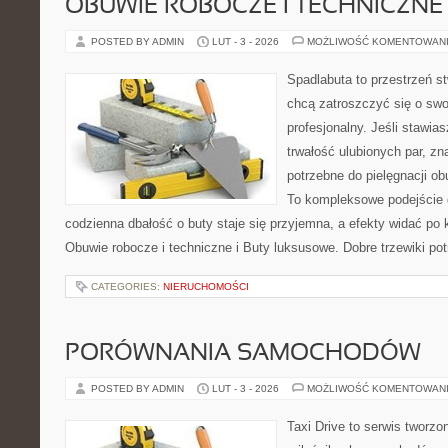
OBUWIE ROBOCZE I TECHNICZNE
POSTED BY ADMIN
LUT - 3 - 2026
MOŻLIWOŚĆ KOMENTOWAN
Spadlabuta to przestrzeń st
chcą zatroszczyć się o sw
profesjonalny. Jeśli stawia
trwałość ulubionych par, zn
potrzebne do pielęgnacji o
To kompleksowe podejście 
codzienna dbałość o buty staje się przyjemna, a efekty widać po k
Obuwie robocze i techniczne i Buty luksusowe. Dobre trzewiki potr
CATEGORIES:
NIERUCHOMOŚCI
PORÓWNANIA SAMOCHODÓW
POSTED BY ADMIN
LUT - 3 - 2026
MOŻLIWOŚĆ KOMENTOWAN
Taxi Drive to serwis tworzo