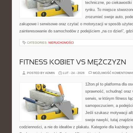
techniczne, po ciekawostki
rynku. To miejsce stworzone
zrozumieć swoje auto, pode
zakupowe i serwisowe oraz czytać o motoryzacji w sposób użytec
zainteresowanie do samochodów z podejściem „na co dzień”, gdzie
CATEGORIES:
NIERUCHOMOŚCI
FITNESS KOBIET VS MĘŻCZYZN
POSTED BY ADMIN
LUT - 24 - 2026
MOŻLIWOŚĆ KOMENTOWA
12ton.pl to platforma dla o
sprawność, schudnąć oraz w
serwis, w którym fitness łą
samopoczuciem, a podejście
Jeśli szukasz motywacji a
swoje nawyki, tutaj znajd
codzienności, a nie do ideałów z plakatu. Kategorie dla każdego to 