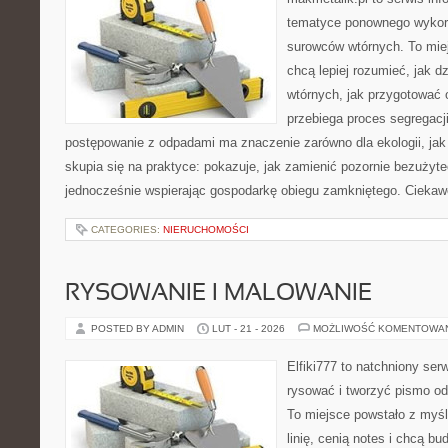
tematyce ponownego wykor
surowców wtórnych. To miejs
chcą lepiej rozumieć, jak d
wtórnych, jak przygotować 
przebiega proces segregacj
postępowanie z odpadami ma znaczenie zarówno dla ekologii, jak i
skupia się na praktyce: pokazuje, jak zamienić pozornie bezużyt
jednocześnie wspierając gospodarkę obiegu zamkniętego. Ciekaw
CATEGORIES:
NIERUCHOMOŚCI
RYSOWANIE I MALOWANIE
POSTED BY ADMIN
LUT - 21 - 2026
MOŻLIWOŚĆ KOMENTOWA
Elfiki777 to natchniony ser
rysować i tworzyć pismo o
To miejsce powstało z myśl
linię, cenią notes i chcą b