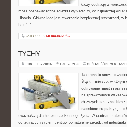
łączy edukację z twórczośc
może poznawać różne ścieżki i wybierać to, co najbardziej wciąga
Historia. Główną ideą jest stworzenie bezpiecznej przestrzeni, w 
bez […]
CATEGORIES:
NIERUCHOMOŚCI
TYCHY
POSTED BY ADMIN
LUT - 4 - 2026
MOŻLIWOŚĆ KOMENTOWAN
Ta strona to serwis o wyc
Śląsk – miejsce, w którym 
odkrywanie miast i najbliżs
na sprawdzonych wskazówe
dłuższych tras, znajdziesz 
naciskiem na praktykę. To 
uważnością dla historii i codziennego życia. W centrum materiałó
od tętniących życiem centrów po naturalne zakątki, od industrial