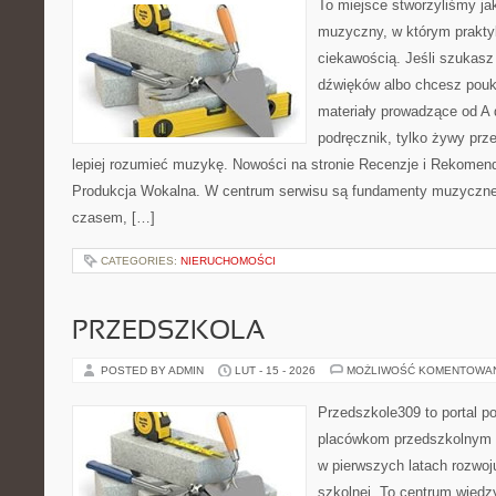
To miejsce stworzyliśmy ja
muzyczny, w którym prakty
ciekawością. Jeśli szukasz 
dźwięków albo chcesz poukł
materiały prowadzące od A 
podręcznik, tylko żywy prz
lepiej rozumieć muzykę. Nowości na stronie Recenzje i Rekomend
Produkcja Wokalna. W centrum serwisu są fundamenty muzycznej
czasem, […]
CATEGORIES:
NIERUCHOMOŚCI
PRZEDSZKOLA
POSTED BY ADMIN
LUT - 15 - 2026
MOŻLIWOŚĆ KOMENTOWA
Przedszkole309 to portal p
placówkom przedszkolnym o
w pierwszych latach rozwoj
szkolnej. To centrum wiedz