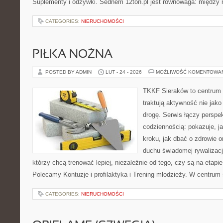
Suplementy i odżywki. Sednem 12ton.pl jest równowaga: między
CATEGORIES:
NIERUCHOMOŚCI
PIŁKA NOŻNA
POSTED BY ADMIN
LUT - 24 - 2026
MOŻLIWOŚĆ KOMENTOWA
TKKF Sieraków to centrum w
traktują aktywność nie jako
drogę. Serwis łączy perspe
codziennością: pokazuje, j
kroku, jak dbać o zdrowie o
duchu świadomej rywalizacji
którzy chcą trenować lepiej, niezależnie od tego, czy są na etapi
Polecamy Kontuzje i profilaktyka i Trening młodzieży. W centrum
CATEGORIES:
NIERUCHOMOŚCI