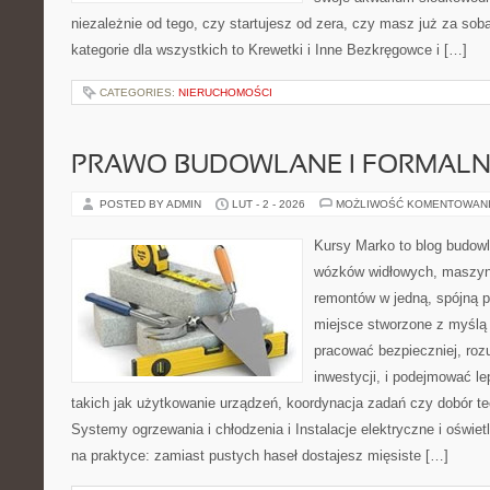
niezależnie od tego, czy startujesz od zera, czy masz już za so
kategorie dla wszystkich to Krewetki i Inne Bezkręgowce i […]
CATEGORIES:
NIERUCHOMOŚCI
PRAWO BUDOWLANE I FORMALN
POSTED BY ADMIN
LUT - 2 - 2026
MOŻLIWOŚĆ KOMENTOWAN
Kursy Marko to blog budowl
wózków widłowych, maszyn
remontów w jedną, spójną p
miejsce stworzone z myślą 
pracować bezpieczniej, rozu
inwestycji, i podejmować l
takich jak użytkowanie urządzeń, koordynacja zadań czy dobór t
Systemy ogrzewania i chłodzenia i Instalacje elektryczne i oświetl
na praktyce: zamiast pustych haseł dostajesz mięsiste […]