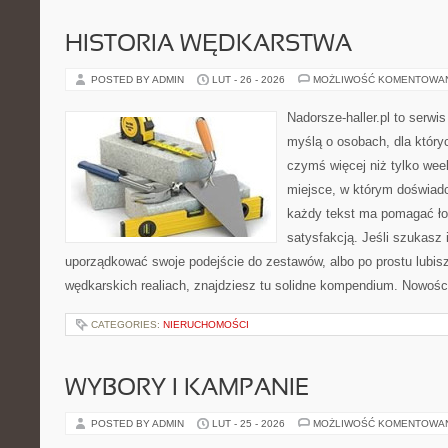
HISTORIA WĘDKARSTWA
POSTED BY ADMIN
LUT - 26 - 2026
MOŻLIWOŚĆ KOMENTOWA
Nadorsze-haller.pl to serwi
myślą o osobach, dla który
czymś więcej niż tylko we
miejsce, w którym doświadc
każdy tekst ma pomagać łow
satysfakcją. Jeśli szukasz 
uporządkować swoje podejście do zestawów, albo po prostu lubisz
wędkarskich realiach, znajdziesz tu solidne kompendium. Nowości
CATEGORIES:
NIERUCHOMOŚCI
WYBORY I KAMPANIE
POSTED BY ADMIN
LUT - 25 - 2026
MOŻLIWOŚĆ KOMENTOWA