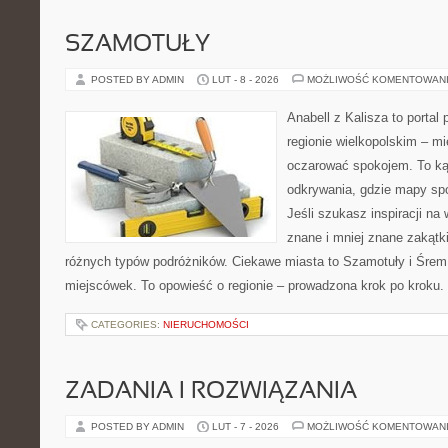
SZAMOTUŁY
POSTED BY ADMIN
LUT - 8 - 2026
MOŻLIWOŚĆ KOMENTOWAN
Anabell z Kalisza to portal
regionie wielkopolskim – mie
oczarować spokojem. To ką
odkrywania, gdzie mapy spo
Jeśli szukasz inspiracji n
znane i mniej znane zakątki
różnych typów podróżników. Ciekawe miasta to Szamotuły i Śrem. 
miejscówek. To opowieść o regionie – prowadzona krok po kroku. 
CATEGORIES:
NIERUCHOMOŚCI
ZADANIA I ROZWIĄZANIA
POSTED BY ADMIN
LUT - 7 - 2026
MOŻLIWOŚĆ KOMENTOWAN