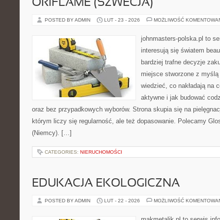
ORIFLAME (SZWECJA)
POSTED BY ADMIN
LUT - 23 - 2026
MOŻLIWOŚĆ KOMENTOWA
johnmasters-polska.pl to se
interesują się światem bea
bardziej trafne decyzje zak
miejsce stworzone z myślą o
wiedzieć, co nakładają na c
aktywne i jak budować codz
oraz bez przypadkowych wyborów. Strona skupia się na pielęgnac
którym liczy się regularność, ale też dopasowanie. Polecamy Glos
(Niemcy). […]
CATEGORIES:
NIERUCHOMOŚCI
EDUKACJA EKOLOGICZNA
POSTED BY ADMIN
LUT - 22 - 2026
MOŻLIWOŚĆ KOMENTOWA
makmetalik.pl to serwis in