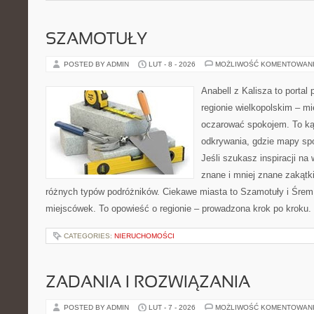
SZAMOTUŁY
POSTED BY ADMIN
LUT - 8 - 2026
MOŻLIWOŚĆ KOMENTOWAN
Anabell z Kalisza to portal
regionie wielkopolskim – mie
oczarować spokojem. To ką
odkrywania, gdzie mapy spo
Jeśli szukasz inspiracji n
znane i mniej znane zakątki
różnych typów podróżników. Ciekawe miasta to Szamotuły i Śrem. 
miejscówek. To opowieść o regionie – prowadzona krok po kroku. 
CATEGORIES:
NIERUCHOMOŚCI
ZADANIA I ROZWIĄZANIA
POSTED BY ADMIN
LUT - 7 - 2026
MOŻLIWOŚĆ KOMENTOWAN