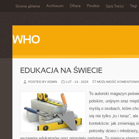
Archiwum
Ofiara
Pinokio
Tagi
Strona główna
Spis Treści
WHO
EDUKACJA NA ŚWIECIE
POSTED BY ADMIN
LUT - 14 - 2026
MOŻLIWOŚĆ KOMENTOWA
To autorski magazyn poświę
polskim, unijnym oraz mię
myślą o osobach, które chc
się nie tylko „tu i teraz”, 
kontekście: jak zmieniają s
potrzeby dzieci i młodzieży
wyzwania edukatorów oraz priorytety państwa. To miejsce stworzo