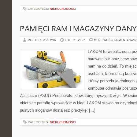
CATEGORIES:
NIERUCHOMOŚCI
PAMIĘCI RAM I MAGAZYNY DAN
POSTED BY ADMIN
LUT - 6 - 2026
MOŻLIWOŚĆ KOMENTOWAN
LAKOM to współczesna prz
hardware’owi oraz serwisowi
nam na co dzień. To miejsc
osobach, które chcą kupowa
którzy potrzebują realnego 
komputer odmawia posłusze
Zasilacze (PSU) i Peripherals: klawiatury, myszy, dźwięk. W świ
obietnice potrafią wprowadzić w błąd, LAKOM stawia na czytelno
pustych sloganów dostajesz praktykę: […]
CATEGORIES:
NIERUCHOMOŚCI