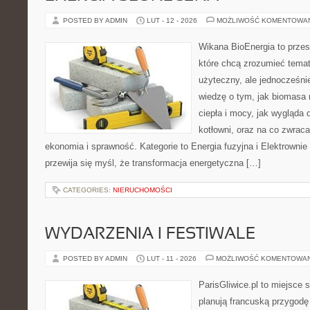
POSTED BY ADMIN
LUT - 12 - 2026
MOŻLIWOŚĆ KOMENTOWA
Wikana BioEnergia to przes
które chcą zrozumieć temat
użyteczny, ale jednocześnie
wiedzę o tym, jak biomasa 
ciepła i mocy, jak wygląda d
kotłowni, oraz na co zwrac
ekonomia i sprawność. Kategorie to Energia fuzyjna i Elektrownie
przewija się myśl, że transformacja energetyczna […]
CATEGORIES:
NIERUCHOMOŚCI
WYDARZENIA I FESTIWALE
POSTED BY ADMIN
LUT - 11 - 2026
MOŻLIWOŚĆ KOMENTOWA
ParisGliwice.pl to miejsce 
planują francuską przygodę 