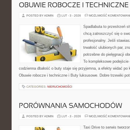
OBUWIE ROBOCZE I TECHNICZNE
POSTED BY ADMIN
LUT - 3 - 2026
MOŻLIWOŚĆ KOMENTOWAN
Spadlabuta to przestrzeń st
chcą zatroszczyć się o sw
profesjonalny. Jeśli stawia
trwałość ulubionych par, zn
potrzebne do pielęgnacji o
To kompleksowe podejście 
codzienna dbałość o buty staje się przyjemna, a efekty widać po k
Obuwie robocze i techniczne i Buty luksusowe. Dobre trzewiki potr
CATEGORIES:
NIERUCHOMOŚCI
PORÓWNANIA SAMOCHODÓW
POSTED BY ADMIN
LUT - 3 - 2026
MOŻLIWOŚĆ KOMENTOWAN
Taxi Drive to serwis tworzo