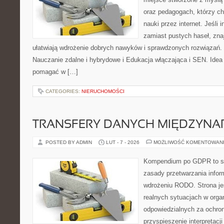
oraz pedagogach, którzy c
nauki przez internet. Jeśli i
zamiast pustych haseł, zna
ułatwiają wdrożenie dobrych nawyków i sprawdzonych rozwiązań. 
Nauczanie zdalne i hybrydowe i Edukacja włączająca i SEN. Idea 
pomagać w […]
CATEGORIES:
NIERUCHOMOŚCI
TRANSFERY DANYCH MIĘDZYN
POSTED BY ADMIN
LUT - 7 - 2026
MOŻLIWOŚĆ KOMENTOWAN
Kompendium po GDPR to se
zasady przetwarzania infor
wdrożeniu RODO. Strona je
realnych sytuacjach w orga
odpowiedzialnych za ochron
przyspieszenie interpretacj