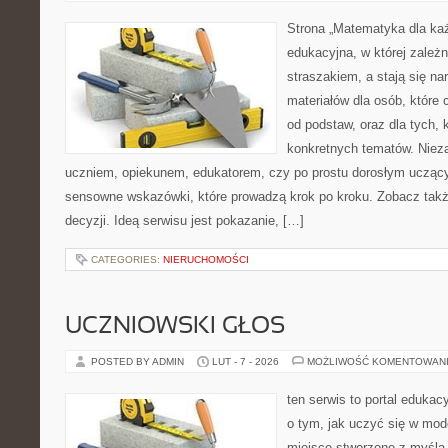
Strona „Matematyka dla każ
edukacyjna, w której zależn
straszakiem, a stają się na
materiałów dla osób, któr
od podstaw, oraz dla tych, 
konkretnych tematów. Nieza
uczniem, opiekunem, edukatorem, czy po prostu dorosłym uczący
sensowne wskazówki, które prowadzą krok po kroku. Zobacz także
decyzji. Ideą serwisu jest pokazanie, […]
CATEGORIES:
NIERUCHOMOŚCI
UCZNIOWSKI GŁOS
POSTED BY ADMIN
LUT - 7 - 2026
MOŻLIWOŚĆ KOMENTOWAN
ten serwis to portal edukac
o tym, jak uczyć się w mode
miejsce stworzone z myślą 