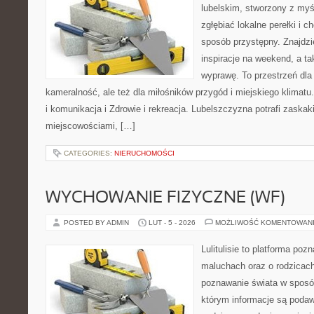
lubelskim, stworzony z myśl
zgłębiać lokalne perełki i 
sposób przystępny. Znajdzi
inspiracje na weekend, a t
wyprawę. To przestrzeń dla 
kameralność, ale też dla miłośników przygód i miejskiego klimatu
i komunikacja i Zdrowie i rekreacja. Lubelszczyzna potrafi zaskak
miejscowościami, […]
CATEGORIES:
NIERUCHOMOŚCI
WYCHOWANIE FIZYCZNE (WF)
POSTED BY ADMIN
LUT - 5 - 2026
MOŻLIWOŚĆ KOMENTOWAN
Lulitulisie to platforma po
maluchach oraz o rodzicac
poznawanie świata w sposób
którym informacje są podaw