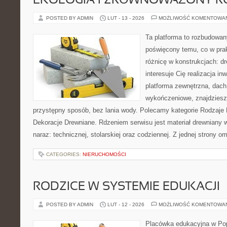
EKOLOGIA I ZRÓWNOWAŻONY R
POSTED BY ADMIN
LUT - 13 - 2026
MOŻLIWOŚĆ KOMENTOWA
Ta platforma to rozbudowan
poświęcony temu, co w prak
różnicę w konstrukcjach: d
interesuje Cię realizacja in
platforma zewnętrzna, dach
wykończeniowe, znajdziesz
przystępny sposób, bez lania wody. Polecamy kategorie Rodzaje
Dekoracje Drewniane. Rdzeniem serwisu jest materiał drewniany w
naraz: technicznej, stolarskiej oraz codziennej. Z jednej strony 
CATEGORIES:
NIERUCHOMOŚCI
RODZICE W SYSTEMIE EDUKACJI
POSTED BY ADMIN
LUT - 12 - 2026
MOŻLIWOŚĆ KOMENTOWA
Placówka edukacyjna w Pop