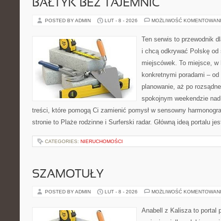
BAŁTYK BEZ TAJEMNIC
POSTED BY ADMIN
LUT - 8 - 2026
MOŻLIWOŚĆ KOMENTOWAN
Ten serwis to przewodnik d
i chcą odkrywać Polskę od
miejscówek. To miejsce, w 
konkretnymi poradami – od 
planowanie, aż po rozsądne
spokojnym weekendzie nad 
treści, które pomogą Ci zamienić pomysł w sensowny harmonogr
stronie to Plaże rodzinne i Surferski radar. Główną ideą portalu je
CATEGORIES:
NIERUCHOMOŚCI
SZAMOTUŁY
POSTED BY ADMIN
LUT - 8 - 2026
MOŻLIWOŚĆ KOMENTOWAN
Anabell z Kalisza to portal