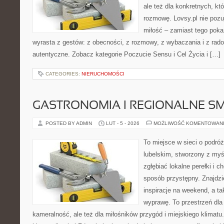
ale też dla konkretnych, k
rozmowę. Lovsy.pl nie poz
miłość – zamiast tego pokaz
wyrasta z gestów: z obecności, z rozmowy, z wybaczania i z rado
autentyczne. Zobacz kategorie Poczucie Sensu i Cel Życia i […]
CATEGORIES:
NIERUCHOMOŚCI
GASTRONOMIA I REGIONALNE S
POSTED BY ADMIN
LUT - 5 - 2026
MOŻLIWOŚĆ KOMENTOWAN
To miejsce w sieci o podró
lubelskim, stworzony z myśl
zgłębiać lokalne perełki i 
sposób przystępny. Znajdzi
inspiracje na weekend, a t
wyprawę. To przestrzeń dla 
kameralność, ale też dla miłośników przygód i miejskiego klimatu