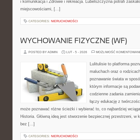
i komunikacja i Zdrowie i rekreacja. Lubelszczyzna potrafi zaskak
miejscowościami, […]
CATEGORIES:
NIERUCHOMOŚCI
WYCHOWANIE FIZYCZNE (WF)
POSTED BY ADMIN
LUT - 5 - 2026
MOŻLIWOŚĆ KOMENTOWAN
Lulitulisie to platforma po
maluchach oraz o rodzicac
poznawanie świata w sposób
którym informacje są podaw
codzienne zadania zamienia
łączy edukację z twórczośc
może poznawać różne ścieżki i wybierać to, co najbardziej wciąga
Historia. Główną ideą jest stworzenie bezpiecznej przestrzeni, w 
bez […]
CATEGORIES:
NIERUCHOMOŚCI