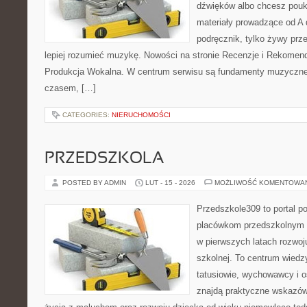
dźwięków albo chcesz poukł
materiały prowadzące od A 
podręcznik, tylko żywy prz
lepiej rozumieć muzykę. Nowości na stronie Recenzje i Rekomend
Produkcja Wokalna. W centrum serwisu są fundamenty muzycznej
czasem, […]
CATEGORIES:
NIERUCHOMOŚCI
PRZEDSZKOLA
POSTED BY ADMIN
LUT - 15 - 2026
MOŻLIWOŚĆ KOMENTOWA
Przedszkole309 to portal p
placówkom przedszkolnym o
w pierwszych latach rozwoj
szkolnej. To centrum wiedz
tatusiowie, wychowawcy i o
znajdą praktyczne wskazówk