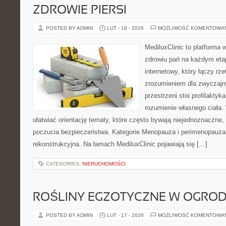
ZDROWIE PIERSI
POSTED BY ADMIN
LUT - 18 - 2026
MOŻLIWOŚĆ KOMENTOWA
MediluxClinic to platforma 
zdrowiu pań na każdym etap
internetowy, który łączy rz
zrozumieniem dla zwyczajn
przestrzeni stoi profilakty
rozumienie własnego ciała.
ułatwiać orientację tematy, które często bywają niejednoznaczne,
poczucia bezpieczeństwa. Kategorie Menopauza i perimenopauza i
rekonstrukcyjna. Na łamach MediluxClinic pojawiają się […]
CATEGORIES:
NIERUCHOMOŚCI
ROŚLINY EGZOTYCZNE W OGROD
POSTED BY ADMIN
LUT - 17 - 2026
MOŻLIWOŚĆ KOMENTOWA