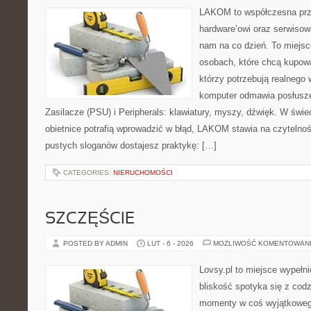
LAKOM to współczesna prz
hardware’owi oraz serwisowi
nam na co dzień. To miejsc
osobach, które chcą kupowa
którzy potrzebują realnego 
komputer odmawia posłusze
Zasilacze (PSU) i Peripherals: klawiatury, myszy, dźwięk. W świ
obietnice potrafią wprowadzić w błąd, LAKOM stawia na czytelno
pustych sloganów dostajesz praktykę: […]
CATEGORIES:
NIERUCHOMOŚCI
SZCZĘŚCIE
POSTED BY ADMIN
LUT - 6 - 2026
MOŻLIWOŚĆ KOMENTOWAN
Lovsy.pl to miejsce wypełn
bliskość spotyka się z codz
momenty w coś wyjątkowego