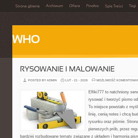
Archiwum
Ofiara
Pinokio
Tagi
Strona główna
Spis Treści
WHO
RYSOWANIE I MALOWANIE
POSTED BY ADMIN
LUT - 21 - 2026
MOŻLIWOŚĆ KOMENTOWA
Elfiki777 to natchniony ser
rysować i tworzyć pismo o
To miejsce powstało z myśl
linię, cenią notes i chcą b
rysunku oraz piśmie. Stron
pierwszych prób, przez regu
bardziej rozbudowane tematy związane z układem i harmonią pism