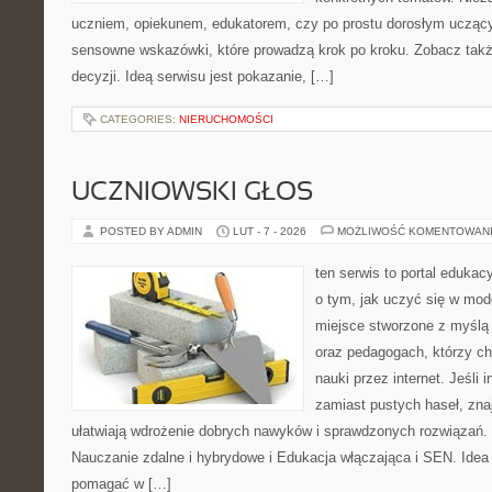
uczniem, opiekunem, edukatorem, czy po prostu dorosłym uczący
sensowne wskazówki, które prowadzą krok po kroku. Zobacz także
decyzji. Ideą serwisu jest pokazanie, […]
CATEGORIES:
NIERUCHOMOŚCI
UCZNIOWSKI GŁOS
POSTED BY ADMIN
LUT - 7 - 2026
MOŻLIWOŚĆ KOMENTOWAN
ten serwis to portal edukac
o tym, jak uczyć się w mode
miejsce stworzone z myślą 
oraz pedagogach, którzy c
nauki przez internet. Jeśli i
zamiast pustych haseł, zna
ułatwiają wdrożenie dobrych nawyków i sprawdzonych rozwiązań. 
Nauczanie zdalne i hybrydowe i Edukacja włączająca i SEN. Idea 
pomagać w […]