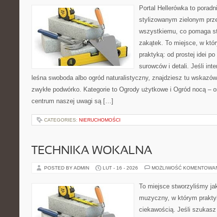
Portal Hellerówka to porad
stylizowanym zielonym prz
wszystkiemu, co pomaga st
zakątek. To miejsce, w któ
praktyką: od prostej idei p
surowców i detali. Jeśli int
leśna swoboda albo ogród naturalistyczny, znajdziesz tu wskazówk
zwykłe podwórko. Kategorie to Ogrody użytkowe i Ogród nocą – oś
centrum naszej uwagi są […]
CATEGORIES:
NIERUCHOMOŚCI
TECHNIKA WOKALNA
POSTED BY ADMIN
LUT - 16 - 2026
MOŻLIWOŚĆ KOMENTOWA
To miejsce stworzyliśmy ja
muzyczny, w którym prakty
ciekawością. Jeśli szukasz 