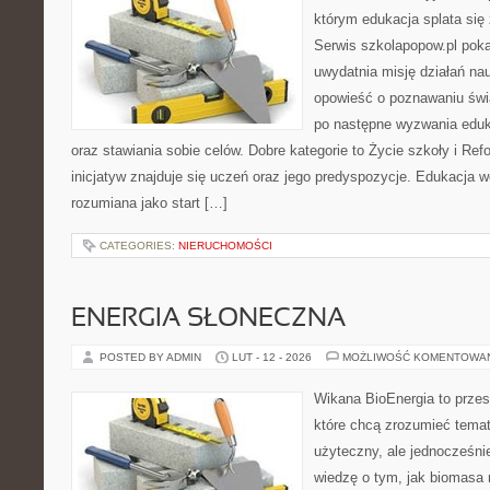
którym edukacja splata się
Serwis szkolapopow.pl poka
uwydatnia misję działań na
opowieść o poznawaniu świ
po następne wyzwania eduk
oraz stawiania sobie celów. Dobre kategorie to Życie szkoły i Re
inicjatyw znajduje się uczeń oraz jego predyspozycje. Edukacja 
rozumiana jako start […]
CATEGORIES:
NIERUCHOMOŚCI
ENERGIA SŁONECZNA
POSTED BY ADMIN
LUT - 12 - 2026
MOŻLIWOŚĆ KOMENTOWA
Wikana BioEnergia to przes
które chcą zrozumieć temat
użyteczny, ale jednocześnie
wiedzę o tym, jak biomasa 