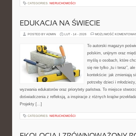
CATEGORIES:
NIERUCHOMOŚCI
EDUKACJA NA ŚWIECIE
POSTED BY ADMIN
LUT - 14 - 2026
MOŻLIWOŚĆ KOMENTOWA
To autorski magazyn poświę
polskim, unijnym oraz mię
myślą o osobach, które chc
się nie tylko „tu i teraz”, 
kontekście: jak zmieniają s
potrzeby dzieci i młodzieży
wyzwania edukatorów oraz priorytety państwa. To miejsce stworzo
doświadczenia z refleksją, a inspiracje z różnych krajów przekła
Projekty […]
CATEGORIES:
NIERUCHOMOŚCI