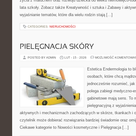
życia z maluchem oraz rozwoju dziecka od wieku niemowlęco-tod
lata szkoły. Zobacz także Kreatywność i sztuka i Zabawy i aktywn
wyjaśnianie tematów, które dla wielu rodzin stają […]
CATEGORIES:
NIERUCHOMOŚCI
PIELĘGNACJA SKÓRY
POSTED BY ADMIN
LUT - 15 - 2026
MOŻLIWOŚĆ KOMENTOWA
Estetica Endermologia to b
osobach, które chcą mądrze
jednocześnie rozumieć, jak
polega zabiegi medyczno-es
gabinetowe mają sens. To m
pielęgnacyjną z wyjaśnieni
aktywnych i mechanizmach zachodzących w skórze, tkankach i o
czytelnik może dobierać rozwiązania bardziej świadomie oraz omi
Ciekawe kategorie to Nowości kosmetyczne i Pielęgnacja […]