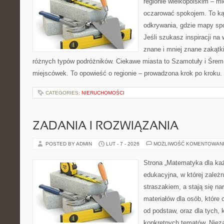
regionie wielkopolskim – mie
oczarować spokojem. To ką
odkrywania, gdzie mapy spo
Jeśli szukasz inspiracji n
znane i mniej znane zakątki
różnych typów podróżników. Ciekawe miasta to Szamotuły i Śrem. 
miejscówek. To opowieść o regionie – prowadzona krok po kroku. 
CATEGORIES:
NIERUCHOMOŚCI
ZADANIA I ROZWIĄZANIA
POSTED BY ADMIN
LUT - 7 - 2026
MOŻLIWOŚĆ KOMENTOWAN
Strona „Matematyka dla każ
edukacyjna, w której zależn
straszakiem, a stają się na
materiałów dla osób, któr
od podstaw, oraz dla tych, 
konkretnych tematów. Nieza