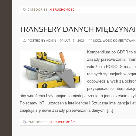
CATEGORIES:
NIERUCHOMOŚCI
TRANSFERY DANYCH MIĘDZYN
POSTED BY ADMIN
LUT - 7 - 2026
MOŻLIWOŚĆ KOMENTOWAN
Kompendium po GDPR to se
zasady przetwarzania infor
wdrożeniu RODO. Strona je
realnych sytuacjach w orga
odpowiedzialnych za ochron
przyspieszenie interpretacj
aby wdrożenia były spójne na niedopatrzenia, a jednocześnie czyt
Polecamy IoT i urządzenia inteligentne i Sztuczna inteligencja i 
znajdują się nowe zasady przetwarzania danych: […]
CATEGORIES:
NIERUCHOMOŚCI