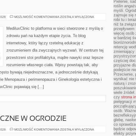
Pielenie, sa
roślin angaż
myśli. Ogród
zajmuje się r
ZDROWIE
2026
MOŻLIWOŚĆ KOMENTOWANIA
ZOSTAŁA WYŁĄCZONA
robi tu i ter
PIERSI
niż ta związ
MediluxClinic to platforma w sieci stworzone z myślą o
przepływem i
więcej osób 
zdrowiu pań na każdym etapie życia. To blog
w bardziej ś
bioróżnorod
internetowy, który łączy rzetelną edukację z
retencję wod
zrozumieniem dla zwyczajnych wyzwań. W centrum tej
zmieniający 
przystrzyżo
przestrzeni stoi profilaktyka, mądre nawyki oraz lepsze
częściej doc
rozumienie własnego ciała. Wpisy powstają tak, aby
przyjazne dl
podejście ni
 często bywają niejednoznaczne, a jednocześnie dotykają
Przeciwnie,
wynikać nie 
ie Menopauza i perimenopauza i Ginekologia estetyczna i
naturą i zro
xClinic pojawiają się […]
poszukiwaniu
wiele źródeł.
czy
strona i
pielęgnacji
początkujący
osób. Ważne
bezrefleksyj
YCZNE W OGRODZIE
glebę, nasło
co sprawdza
będzie odpow
ROŚLINY
2026
MOŻLIWOŚĆ KOMENTOWANIA
ZOSTAŁA WYŁĄCZONA
EGZOTYCZNE
efekty przyn
W