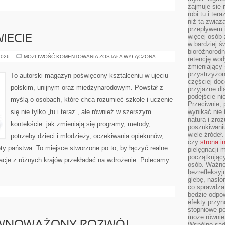
zajmuje się r
robi tu i ter
niż ta związ
przepływem i
więcej osób 
IECIE
w bardziej ś
bioróżnorod
EDUKACJA
2026
MOŻLIWOŚĆ KOMENTOWANIA
ZOSTAŁA WYŁĄCZONA
retencję wod
NA
zmieniający 
ŚWIECIE
przystrzyżo
To autorski magazyn poświęcony kształceniu w ujęciu
częściej doc
polskim, unijnym oraz międzynarodowym. Powstał z
przyjazne dl
podejście ni
myślą o osobach, które chcą rozumieć szkołę i uczenie
Przeciwnie,
się nie tylko „tu i teraz”, ale również w szerszym
wynikać nie 
naturą i zro
kontekście: jak zmieniają się programy, metody,
poszukiwaniu
wiele źródeł.
potrzeby dzieci i młodzieży, oczekiwania opiekunów,
czy
strona i
ty państwa. To miejsce stworzone po to, by łączyć realne
pielęgnacji
początkujący
iracje z różnych krajów przekładać na wdrożenie. Polecamy
osób. Ważne
bezrefleksyj
glebę, nasło
co sprawdza
będzie odpow
efekty przyn
stopniowe p
może równie
Wspólne sadz