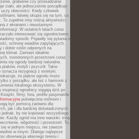
dzenie, grabienie czy przesadzanie
uje ciało, ale jednocześnie porządkuje
 uczy obecności. Kiedy człowiek
oślinami, łatwiej skupia się na tym, co
az. To zupełnie inny rodzaj aktywności
ana z ekranami i nieustannym
nformacji. W ostatnich latach coraz
zaczęło interesować się ogrodnictwem
wiadomy sposób. Pojawiły się pytania o
ność, ochronę owadów zapylających,
y i dobór roślin odpornych na
się klimat. Zamiast idealnie
nych, monotonnych przestrzeni coraz
enia się ogrody bardziej naturalne,
a ptaków, motyli i pszczół. Takie
e oznacza rezygnacji z estetyki.
 pokazuje, że piękno ogrodu może
tylko z porządku, ale też z harmonii z
zumienia lokalnego ekosystemu. W
 inspiracji ogrodnicy sięgają dziś po
 Książki, filmy, fora, profile pasjonatów
nformacyjna
poświęcona roślinom i
 mogą być pomocą zarówno dla
ch, jak i dla bardziej doświadczonych
 jednak, by nie kopiować wszystkiego
nie. Każdy ogród ma inne warunki: inną
necznienie, wilgotność i przestrzeń. To,
 się w jednym miejscu, nie zawsze
iednie w innym. Dlatego najlepsze
osi obserwacja własnego terenu i