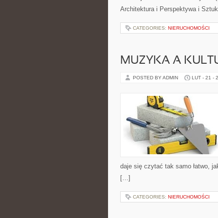
Architektura i Perspektywa i Sztuk
CATEGORIES:
NIERUCHOMOŚCI
MUZYKA A KULT
POSTED BY ADMIN
LUT - 21 - 
daje się czytać tak samo łatwo, ja
[…]
CATEGORIES:
NIERUCHOMOŚCI