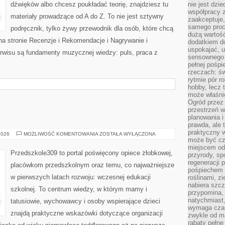
dźwięków albo chcesz poukładać teorię, znajdziesz tu
nie jest dzie
współpracy z
materiały prowadzące od A do Z. To nie jest sztywny
zaakceptuje
samego proc
podręcznik, tylko żywy przewodnik dla osób, które chcą
dużą wartość
na stronie Recenzje i Rekomendacje i Nagrywanie i
dodatkiem d
uspokajać, u
wisu są fundamenty muzycznej wiedzy: puls, praca z
sensownego 
pełnej pośpi
rzeczach: świ
rytmie pór ro
hobby, lecz 
może właśnie
Ogród przez 
przestrzeń w
planowania i
prawda, ale 
praktyczny 
PRZEDSZKOLA
2026
MOŻLIWOŚĆ KOMENTOWANIA
ZOSTAŁA WYŁĄCZONA
może być cz
miejscem od
Przedszkole309 to portal poświęcony opiece żłobkowej,
przyrody, sp
regeneracji 
placówkom przedszkolnym oraz temu, co najważniejsze
pośpiechem 
w pierwszych latach rozwoju: wczesnej edukacji
roślinami, z
nabiera szc
szkolnej. To centrum wiedzy, w którym mamy i
przypomina, 
natychmiast,
tatusiowie, wychowawcy i osoby wspierające dzieci
wymaga czas
znajdą praktyczne wskazówki dotyczące organizacji
zwykle od ma
rabaty pełne