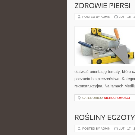
ZDROWIE PIERSI
POSTED BY ADMIN
LUT - 18 - 
ułatwiać orientację tematy, które
poczucia bezpieczeństwa. Kategor
rekonstrukcyjna. Na łamach Medilu
CATEGORIES:
NIERUCHOMOŚCI
ROŚLINY EGZOT
POSTED BY ADMIN
LUT - 17 - 