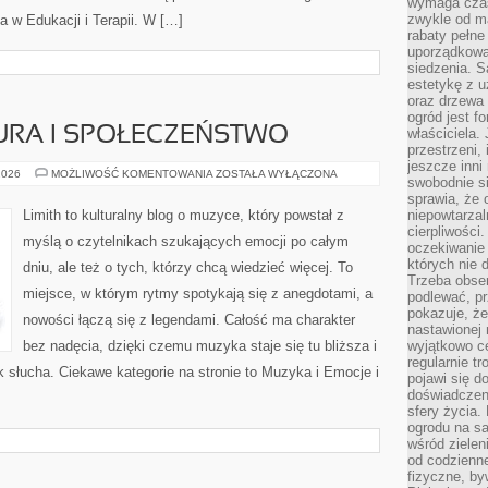
wymaga czas
zwykle od ma
a w Edukacji i Terapii. W […]
rabaty pełne
uporządkowan
siedzenia. S
estetykę z u
oraz drzewa 
ogród jest f
URA I SPOŁECZEŃSTWO
właściciela.
przestrzeni,
jeszcze inni
MUZYKA
2026
MOŻLIWOŚĆ KOMENTOWANIA
ZOSTAŁA WYŁĄCZONA
swobodnie si
A
KULTURA
sprawia, że 
I
Limith to kulturalny blog o muzyce, który powstał z
niepowtarzal
SPOŁECZEŃSTWO
cierpliwości
myślą o czytelnikach szukających emocji po całym
oczekiwanie 
których nie 
dniu, ale też o tych, którzy chcą wiedzieć więcej. To
Trzeba obse
miejsce, w którym rytmy spotykają się z anegdotami, a
podlewać, p
pokazuje, ż
nowości łączą się z legendami. Całość ma charakter
nastawionej 
bez nadęcia, dzięki czemu muzyka staje się tu bliższa i
wyjątkowo ce
regularnie tr
k słucha. Ciekawe kategorie na stronie to Muzyka i Emocje i
pojawi się d
doświadczeni
sfery życia.
ogrodu na s
wśród zielen
od codzienn
fizyczne, by