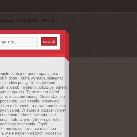
SCRIBE
FACEBOOK
TWITTER
wiele osób jest postrzegany jako
okół domu, która wymaga pielęgnacji,
 nakładów pracy. To oczywiście
taki sposób myślenia pokazuje jedynie
wymiar ogrodu. Tymczasem ogród
ymś znacznie więcej. Może stać się
poczynku, wyciszenia, obserwacji
otkań rodzinnych, a nawet codziennej
psychicznej. W świecie przepełnionym
i nadmiarem bodźców kontakt z
iemią i naturalnym rytmem pór roku
zególnego znaczenia. Ogród
że nie wszystko musi dziać się
 a wiele najcenniejszych procesów