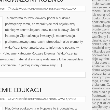
ÓWNOWAŻONY ROZWÓJ
małej szklar
warzywami s
EKOLOGIA
2026
MOŻLIWOŚĆ KOMENTOWANIA
ZOSTAŁA WYŁĄCZONA
razem. Dziec
I
ZRÓWNOWAŻONY
jak rosną ro
ROZWÓJ
Ta platforma to rozbudowany portal o budowie
troski. Doro
codziennych
poświęcony temu, co w praktyce robi największą
namacalnego
proste czynn
różnicę w konstrukcjach: drew-nu do budowy. Jeżeli
czy zbieran
interesuje Cię realizacja inwestycji, modernizacja,
wspólnoty i 
działki, aby
platforma zewnętrzna, dach, stropodach albo elementy
dobrze rolę 
wykończeniowe, znajdziesz tu informacje podane w
niewielki pr
kilka skrzyn
y. Polecamy kategorie Rodzaje Drewna i Wykończenia i
obcowanie z 
daje wytchni
wisu jest materiał drewniany widziane z kilku perspektyw
mała przestr
az codziennej. Z jednej strony omawiamy […]
zostanie urz
domu wpływa 
otoczenia i
świeżym powi
tego, że nat
z planem. C
ślimaki znis
EMIE EDUKACJI
albo susza 
frustrować, 
RODZICE
że nie nad 
2026
MOŻLIWOŚĆ KOMENTOWANIA
ZOSTAŁA WYŁĄCZONA
W
nie jest dzie
SYSTEMIE
współpracy z
EDUKACJI
Placówka edukacyjna w Popowie to środowisko, w