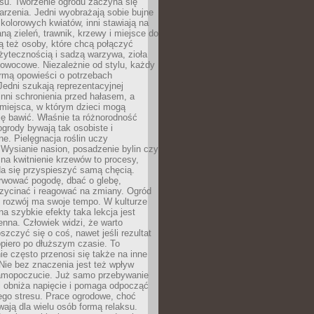
u. Tworzenie ogrodu zaczyna się
rzenia. Jedni wyobrażają sobie bujne
 kolorowych kwiatów, inni stawiają na
ą zieleń, trawnik, krzewy i miejsce do
ą też osoby, które chcą połączyć
żytecznością i sadzą warzywa, zioła
owocowe. Niezależnie od stylu, każdy
ormą opowieści o potrzebach
 Jedni szukają reprezentacyjnej
 inni schronienia przed hałasem, a
 miejsca, w którym dzieci mogą
ę bawić. Właśnie ta różnorodność
ogrody bywają tak osobiste i
ne. Pielęgnacja roślin uczy
. Wysianie nasion, posadzenie bylin czy
na kwitnienie krzewów to procesy,
da się przyspieszyć samą chęcią.
rwować pogodę, dbać o glebę,
rzycinać i reagować na zmiany. Ogród
e rozwój ma swoje tempo. W kulturze
na szybkie efekty taka lekcja jest
nna. Człowiek widzi, że warto
oszczyć się o coś, nawet jeśli rezultat
opiero po dłuższym czasie. To
e często przenosi się także na inne
 Nie bez znaczenia jest też wpływ
amopoczucie. Już samo przebywanie
i obniża napięcie i pomaga odpocząć
ego stresu. Prace ogrodowe, choć
wają dla wielu osób formą relaksu.