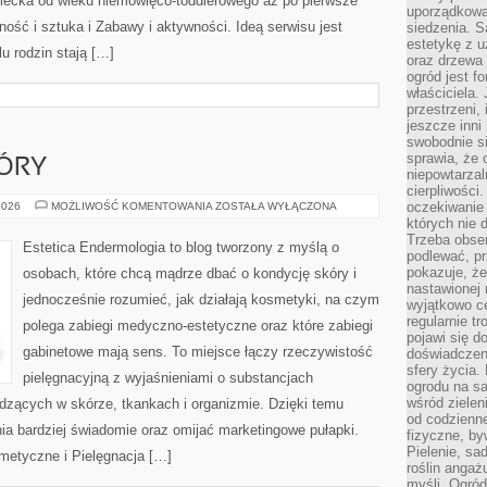
iecka od wieku niemowlęco-toddlerowego aż po pierwsze
uporządkowan
ność i sztuka i Zabawy i aktywności. Ideą serwisu jest
siedzenia. S
estetykę z u
lu rodzin stają […]
oraz drzewa 
ogród jest f
właściciela.
przestrzeni,
jeszcze inni
swobodnie si
sprawia, że 
ÓRY
niepowtarzal
cierpliwości
PIELĘGNACJA
oczekiwanie 
2026
MOŻLIWOŚĆ KOMENTOWANIA
ZOSTAŁA WYŁĄCZONA
SKÓRY
których nie 
Trzeba obse
Estetica Endermologia to blog tworzony z myślą o
podlewać, p
pokazuje, ż
osobach, które chcą mądrze dbać o kondycję skóry i
nastawionej 
jednocześnie rozumieć, jak działają kosmetyki, na czym
wyjątkowo ce
regularnie tr
polega zabiegi medyczno-estetyczne oraz które zabiegi
pojawi się d
gabinetowe mają sens. To miejsce łączy rzeczywistość
doświadczeni
sfery życia.
pielęgnacyjną z wyjaśnieniami o substancjach
ogrodu na s
wśród zielen
zących w skórze, tkankach i organizmie. Dzięki temu
od codzienn
ia bardziej świadomie oraz omijać marketingowe pułapki.
fizyczne, by
Pielenie, sa
metyczne i Pielęgnacja […]
roślin angaż
myśli. Ogród