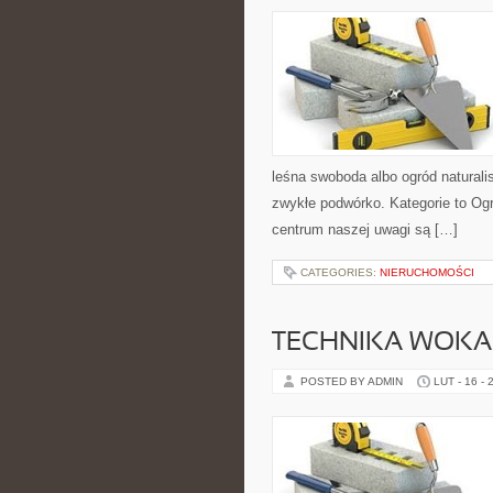
leśna swoboda albo ogród naturali
zwykłe podwórko. Kategorie to Ogr
centrum naszej uwagi są […]
CATEGORIES:
NIERUCHOMOŚCI
TECHNIKA WOK
POSTED BY ADMIN
LUT - 16 - 