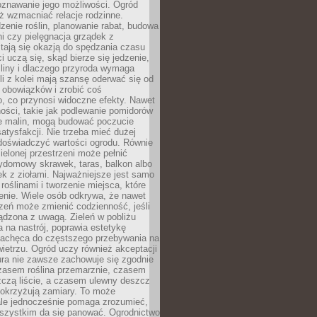
oznawanie jego możliwości. Ogród
ż wzmacniać relacje rodzinne.
enie roślin, planowanie rabat, budowa
ni czy pielęgnacja grządek z
tają się okazją do spędzania czasu
i uczą się, skąd bierze się jedzenie,
śliny i dlaczego przyroda wymaga
śli z kolei mają szansę oderwać się od
 obowiązków i zrobić coś
, co przynosi widoczne efekty. Nawet
ości, takie jak podlewanie pomidorów
ie malin, mogą budować poczucie
satysfakcji. Nie trzeba mieć dużej
 doświadczyć wartości ogrodu. Równie
zielonej przestrzeni może pełnić
zydomowy skrawek, taras, balkon albo
ek z ziołami. Najważniejsze jest samo
roślinami i tworzenie miejsca, które
enie. Wiele osób odkrywa, że nawet
zeń może zmienić codzienność, jeśli
ądzona z uwagą. Zieleń w pobliżu
na nastrój, poprawia estetykę
 zachęca do częstszego przebywania na
etrzu. Ogród uczy również akceptacji
ura nie zawsze zachowuje się zgodnie
zasem roślina przemarznie, czasem
zczą liście, a czasem ulewny deszcz
pokrzyżują zamiary. To może
ale jednocześnie pomaga zrozumieć,
wszystkim da się panować. Ogrodnictwo