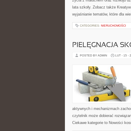
życia z maluchem oraz rozwoju dz
lata szkoły. Zobacz także Kreatyw
wyjaśnianie tematów, które dla wie
CATEGORIES:
NIERUCHOMOŚCI
PIELĘGNACJA SK
POSTED BY ADMIN
LUT - 15 - 
aktywnych i mechanizmach zachod
czytelnik może dobierać rozwiązan
Ciekawe kategorie to Nowości kos