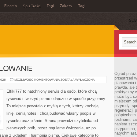
Pinokio
Tagi
Zakazy
Tagi
Spis Treści
SUB
ALOWANIE
Ogród przez 
przestrzeń w
RYSOWANIE
2026
MOŻLIWOŚĆ KOMENTOWANIA
ZOSTAŁA WYŁĄCZONA
planowania i
I
MALOWANIE
prawda, ale 
Elfiki777 to natchniony serwis dla osób, które chcą
praktyczny 
może być cz
rysować i tworzyć pismo odręczne w sposób przyjemny.
miejscem od
przyrody, sp
To miejsce powstało z myślą o tych, którzy kochają
regeneracji 
linię, cenią notes i chcą budować własny podpis w
pośpiechem 
roślinami, z
rysunku oraz piśmie. Strona prowadzi czytelnika od
nabiera szc
pierwszych prób, przez regularne ćwiczenia, aż po
przypomina, 
natychmiast,
zane z układem i harmonią pisma. Ciekawe kategorie to