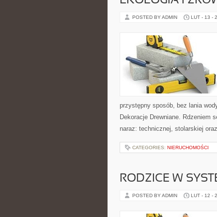
EKOLOGIA I ZR
POSTED BY ADMIN
LUT - 13 - 
przystępny sposób, bez lania wod
Dekoracje Drewniane. Rdzeniem ser
naraz: technicznej, stolarskiej or
CATEGORIES:
NIERUCHOMOŚCI
RODZICE W SYST
POSTED BY ADMIN
LUT - 12 - 