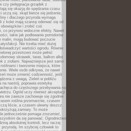
ni czy pielęgnacja grządek z
tają się okazją do spędzania czasu
i uczą się, skąd bierze się jedzenie,
śliny i dlaczego przyroda wymaga
śli z kolei mają szansę oderwać się od
 obowiązków i zrobić coś
, co przynosi widoczne efekty. Nawet
ości, takie jak podlewanie pomidorów
ie malin, mogą budować poczucie
satysfakcji. Nie trzeba mieć dużej
 doświadczyć wartości ogrodu. Równie
zielonej przestrzeni może pełnić
zydomowy skrawek, taras, balkon albo
ek z ziołami. Najważniejsze jest samo
roślinami i tworzenie miejsca, które
enie. Wiele osób odkrywa, że nawet
zeń może zmienić codzienność, jeśli
ądzona z uwagą. Zieleń w pobliżu
na nastrój, poprawia estetykę
 zachęca do częstszego przebywania na
etrzu. Ogród uczy również akceptacji
ura nie zawsze zachowuje się zgodnie
zasem roślina przemarznie, czasem
zczą liście, a czasem ulewny deszcz
pokrzyżują zamiary. To może
ale jednocześnie pomaga zrozumieć,
wszystkim da się panować. Ogrodnictwo
dziną absolutnej kontroli, lecz raczej
 przyrodą. Im szybciej człowiek to