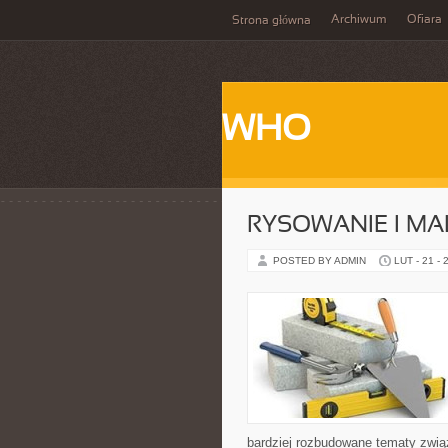
Archiwum
Ofiara
Strona główna
WHO
RYSOWANIE I M
POSTED BY ADMIN
LUT - 21 - 
bardziej rozbudowane tematy zwią