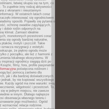
oślinami, łatwiej skupia się na tym, co
az. To zupełnie inny rodzaj aktywności
ana z ekranami i nieustannym
nformacji. W ostatnich latach coraz
zaczęło interesować się ogrodnictwem
wiadomy sposób. Pojawiły się pytania o
ność, ochronę owadów zapylających,
y i dobór roślin odpornych na
się klimat. Zamiast idealnie
nych, monotonnych przestrzeni coraz
enia się ogrody bardziej naturalne,
a ptaków, motyli i pszczół. Takie
e oznacza rezygnacji z estetyki.
 pokazuje, że piękno ogrodu może
tylko z porządku, ale też z harmonii z
zumienia lokalnego ekosystemu. W
 inspiracji ogrodnicy sięgają dziś po
 Książki, filmy, fora, profile pasjonatów
nformacyjna
poświęcona roślinom i
 mogą być pomocą zarówno dla
ch, jak i dla bardziej doświadczonych
 jednak, by nie kopiować wszystkiego
nie. Każdy ogród ma inne warunki: inną
necznienie, wilgotność i przestrzeń. To,
 się w jednym miejscu, nie zawsze
iednie w innym. Dlatego najlepsze
osi obserwacja własnego terenu i
oznawanie jego możliwości. Ogród
ż wzmacniać relacje rodzinne.
enie roślin, planowanie rabat, budowa