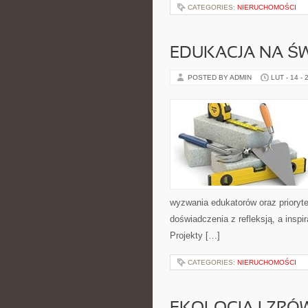
CATEGORIES:
NIERUCHOMOŚCI
EDUKACJA NA ŚW
POSTED BY ADMIN
LUT - 14 - 
wyzwania edukatorów oraz prioryte
doświadczenia z refleksją, a insp
Projekty […]
CATEGORIES:
NIERUCHOMOŚCI