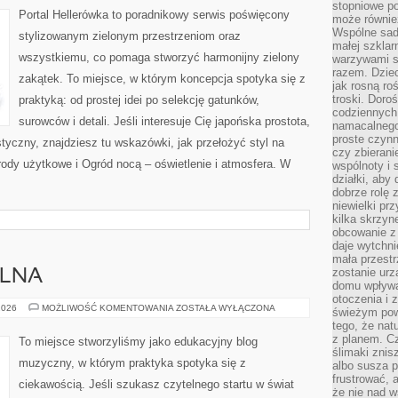
stopniowe p
OGRODZIE
Portal Hellerówka to poradnikowy serwis poświęcony
może równie
Wspólne sadz
stylizowanym zielonym przestrzeniom oraz
małej szklar
wszystkiemu, co pomaga stworzyć harmonijny zielony
warzywami s
razem. Dziec
zakątek. To miejsce, w którym koncepcja spotyka się z
jak rosną ro
troski. Doro
praktyką: od prostej idei po selekcję gatunków,
codziennych
surowców i detali. Jeśli interesuje Cię japońska prostota,
namacalnego
proste czynn
styczny, znajdziesz tu wskazówki, jak przełożyć styl na
czy zbieran
ody użytkowe i Ogród nocą – oświetlenie i atmosfera. W
wspólnoty i 
działki, aby
dobrze rolę 
niewielki pr
kilka skrzyn
obcowanie z 
daje wytchni
mała przestr
zostanie urz
ALNA
domu wpływa 
otoczenia i
TECHNIKA
2026
MOŻLIWOŚĆ KOMENTOWANIA
ZOSTAŁA WYŁĄCZONA
świeżym powi
WOKALNA
tego, że nat
z planem. C
To miejsce stworzyliśmy jako edukacyjny blog
ślimaki znis
muzyczny, w którym praktyka spotyka się z
albo susza 
frustrować, 
ciekawością. Jeśli szukasz czytelnego startu w świat
że nie nad 