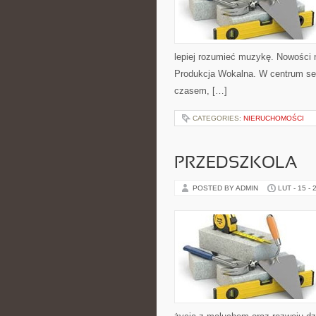
lepiej rozumieć muzykę. Nowości 
Produkcja Wokalna. W centrum ser
czasem, […]
CATEGORIES:
NIERUCHOMOŚCI
PRZEDSZKOLA
POSTED BY ADMIN
LUT - 15 - 