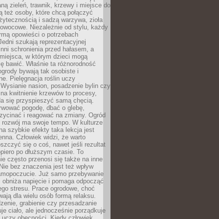
ą zieleń, trawnik, krzewy i miejsce do
ą też osoby, które chcą połączyć
żytecznością i sadzą warzywa, zioła
owocowe. Niezależnie od stylu, każdy
ormą opowieści o potrzebach
 Jedni szukają reprezentacyjnej
 inni schronienia przed hałasem, a
 miejsca, w którym dzieci mogą
ę bawić. Właśnie ta różnorodność
ogrody bywają tak osobiste i
ne. Pielęgnacja roślin uczy
. Wysianie nasion, posadzenie bylin czy
na kwitnienie krzewów to procesy,
da się przyspieszyć samą chęcią.
rwować pogodę, dbać o glebę,
rzycinać i reagować na zmiany. Ogród
e rozwój ma swoje tempo. W kulturze
na szybkie efekty taka lekcja jest
nna. Człowiek widzi, że warto
oszczyć się o coś, nawet jeśli rezultat
opiero po dłuższym czasie. To
e często przenosi się także na inne
 Nie bez znaczenia jest też wpływ
amopoczucie. Już samo przebywanie
i obniża napięcie i pomaga odpocząć
ego stresu. Prace ogrodowe, choć
wają dla wielu osób formą relaksu.
dzenie, grabienie czy przesadzanie
uje ciało, ale jednocześnie porządkuje
 uczy obecności. Kiedy człowiek