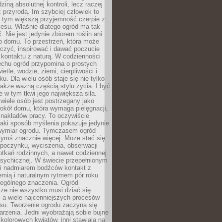
dziną absolutnej kontroli, lecz raczej
 przyrodą. Im szybciej człowiek to
, tym większą przyjemność czerpie z
esu. Właśnie dlatego ogród ma tak
. Nie jest jedynie zbiorem roślin ani
o domu. To przestrzeń, która może
czyć, inspirować i dawać poczucie
kontaktu z naturą. W codzienności
echu ogród przypomina o prostych
etle, wodzie, ziemi, cierpliwości i
ku. Dla wielu osób staje się nie tylko
także ważną częścią stylu życia. I być
 w tym tkwi jego największa siła.
wiele osób jest postrzegany jako
okół domu, która wymaga pielęgnacji,
 nakładów pracy. To oczywiście
taki sposób myślenia pokazuje jedynie
wymiar ogrodu. Tymczasem ogród
ymś znacznie więcej. Może stać się
poczynku, wyciszenia, obserwacji
otkań rodzinnych, a nawet codziennej
psychicznej. W świecie przepełnionym
i nadmiarem bodźców kontakt z
iemią i naturalnym rytmem pór roku
zególnego znaczenia. Ogród
że nie wszystko musi dziać się
 a wiele najcenniejszych procesów
u. Tworzenie ogrodu zaczyna się
rzenia. Jedni wyobrażają sobie bujne
 kolorowych kwiatów, inni stawiają na