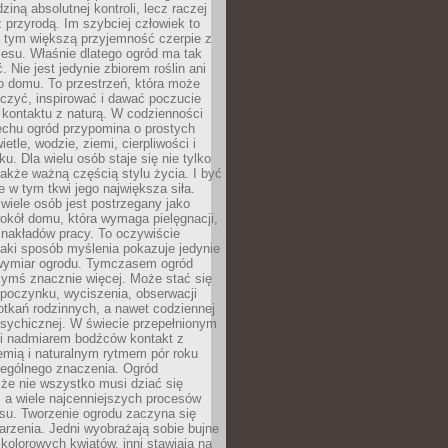
dziną absolutnej kontroli, lecz raczej
 przyrodą. Im szybciej człowiek to
, tym większą przyjemność czerpie z
esu. Właśnie dlatego ogród ma tak
. Nie jest jedynie zbiorem roślin ani
o domu. To przestrzeń, która może
czyć, inspirować i dawać poczucie
kontaktu z naturą. W codzienności
echu ogród przypomina o prostych
etle, wodzie, ziemi, cierpliwości i
ku. Dla wielu osób staje się nie tylko
także ważną częścią stylu życia. I być
 w tym tkwi jego największa siła.
wiele osób jest postrzegany jako
okół domu, która wymaga pielęgnacji,
 nakładów pracy. To oczywiście
taki sposób myślenia pokazuje jedynie
wymiar ogrodu. Tymczasem ogród
ymś znacznie więcej. Może stać się
poczynku, wyciszenia, obserwacji
otkań rodzinnych, a nawet codziennej
psychicznej. W świecie przepełnionym
i nadmiarem bodźców kontakt z
iemią i naturalnym rytmem pór roku
zególnego znaczenia. Ogród
że nie wszystko musi dziać się
 a wiele najcenniejszych procesów
u. Tworzenie ogrodu zaczyna się
rzenia. Jedni wyobrażają sobie bujne
 kolorowych kwiatów, inni stawiają na