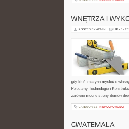
WNĘTRZA I WYK
POSTED BY ADMIN
LIP - 8 - 2
gdy ktoś zaczyna myśleć o własn
Polecamy Technologie i Konstrukc
zarówno mocne strony domów drew
CATEGORIES:
NIERUCHOMOŚCI
GWATEMALA