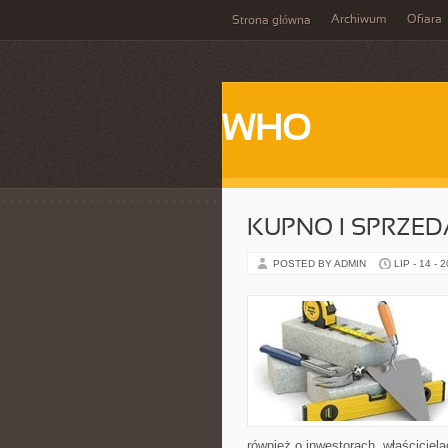
Archiwum
Ofiara
Strona główna
WHO
KUPNO I SPRZE
POSTED BY ADMIN
LIP - 14 - 
również o inwestorach, właściciel