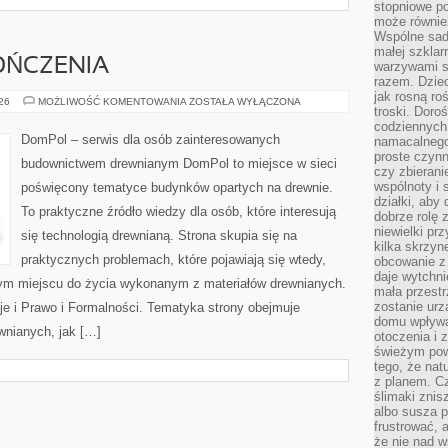
stopniowe p
może równie
Wspólne sadz
małej szklar
OŃCZENIA
warzywami s
razem. Dziec
jak rosną ro
WNĘTRZA
026
MOŻLIWOŚĆ KOMENTOWANIA
ZOSTAŁA WYŁĄCZONA
troski. Doro
I
WYKOŃCZENIA
codziennych
DomPol – serwis dla osób zainteresowanych
namacalnego
proste czynn
budownictwem drewnianym DomPol to miejsce w sieci
czy zbieran
wspólnoty i 
poświęcony tematyce budynków opartych na drewnie.
działki, aby
To praktyczne źródło wiedzy dla osób, które interesują
dobrze rolę 
niewielki pr
się technologią drewnianą. Strona skupia się na
kilka skrzyn
praktycznych problemach, które pojawiają się wtedy,
obcowanie z 
daje wytchni
ym miejscu do życia wykonanym z materiałów drewnianych.
mała przestr
zostanie urz
je i Prawo i Formalności. Tematyka strony obejmuje
domu wpływa 
nianych, jak […]
otoczenia i
świeżym powi
tego, że nat
z planem. C
ślimaki znis
albo susza 
frustrować, 
że nie nad 