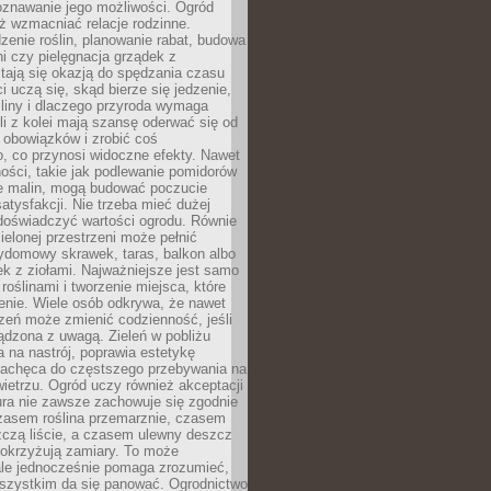
oznawanie jego możliwości. Ogród
ż wzmacniać relacje rodzinne.
enie roślin, planowanie rabat, budowa
ni czy pielęgnacja grządek z
tają się okazją do spędzania czasu
i uczą się, skąd bierze się jedzenie,
śliny i dlaczego przyroda wymaga
śli z kolei mają szansę oderwać się od
 obowiązków i zrobić coś
, co przynosi widoczne efekty. Nawet
ości, takie jak podlewanie pomidorów
ie malin, mogą budować poczucie
satysfakcji. Nie trzeba mieć dużej
 doświadczyć wartości ogrodu. Równie
zielonej przestrzeni może pełnić
zydomowy skrawek, taras, balkon albo
ek z ziołami. Najważniejsze jest samo
roślinami i tworzenie miejsca, które
enie. Wiele osób odkrywa, że nawet
zeń może zmienić codzienność, jeśli
ądzona z uwagą. Zieleń w pobliżu
na nastrój, poprawia estetykę
 zachęca do częstszego przebywania na
etrzu. Ogród uczy również akceptacji
ura nie zawsze zachowuje się zgodnie
zasem roślina przemarznie, czasem
zczą liście, a czasem ulewny deszcz
pokrzyżują zamiary. To może
ale jednocześnie pomaga zrozumieć,
wszystkim da się panować. Ogrodnictwo