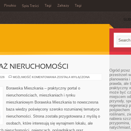
Pinokio
Tagi
Zakazy
Tagi
Spis Treści
SUB
DAŻ NIERUCHOMOŚCI
Ogród przez 
przestrzeń w
KUPNO
2026
MOŻLIWOŚĆ KOMENTOWANIA
ZOSTAŁA WYŁĄCZONA
planowania i
I
prawda, ale 
SPRZEDAŻ
NIERUCHOMOŚCI
praktyczny 
Borawska Mieszkania – praktyczny portal o
może być cz
nieruchomościach, mieszkaniach i rynku
miejscem od
przyrody, sp
mieszkaniowym Borawska Mieszkania to nowoczesna
regeneracji 
baza wiedzy poświęcony szeroko rozumianej tematyce
pośpiechem 
roślinami, z
nieruchomości. Strona została przygotowana z myślą o
nabiera szc
przypomina, 
osobach, które interesują się wynajmem lokalu, ale
natychmiast,
ach nieruchomości, najemcach, pośrednikach oraz