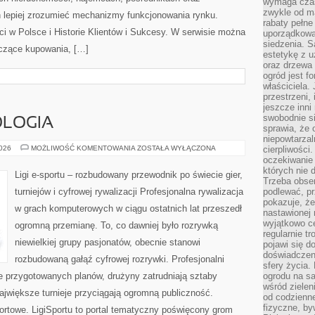
wymaga czas
zwykle od ma
 lepiej zrozumieć mechanizmy funkcjonowania rynku.
rabaty pełne
 w Polsce i Historie Klientów i Sukcesy. W serwisie można
uporządkowan
siedzenia. S
yczące kupowania, […]
estetykę z u
oraz drzewa 
ogród jest f
właściciela.
przestrzeni,
jeszcze inni
swobodnie si
OLOGIA
sprawia, że 
niepowtarzal
SPRZĘT
2026
MOŻLIWOŚĆ KOMENTOWANIA
ZOSTAŁA WYŁĄCZONA
cierpliwości
I
oczekiwanie 
TECHNOLOGIA
których nie 
Ligi e-sportu – rozbudowany przewodnik po świecie gier,
Trzeba obse
turniejów i cyfrowej rywalizacji Profesjonalna rywalizacja
podlewać, p
pokazuje, ż
w grach komputerowych w ciągu ostatnich lat przeszedł
nastawionej 
wyjątkowo ce
ogromną przemianę. To, co dawniej było rozrywką
regularnie tr
niewielkiej grupy pasjonatów, obecnie stanowi
pojawi się d
doświadczeni
rozbudowaną gałąź cyfrowej rozrywki. Profesjonalni
sfery życia.
e przygotowanych planów, drużyny zatrudniają sztaby
ogrodu na s
wśród zielen
największe turnieje przyciągają ogromną publiczność.
od codzienn
fizyczne, by
portowe. LigiSportu to portal tematyczny poświęcony grom