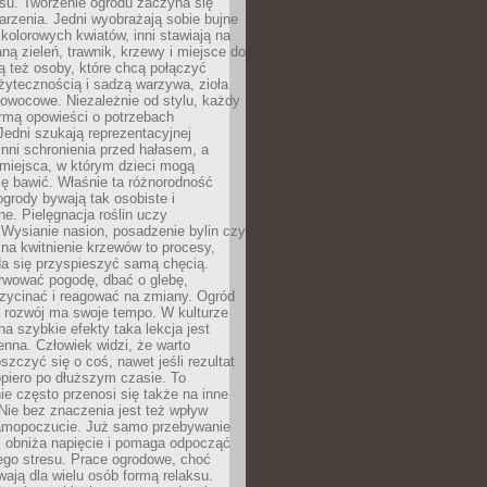
u. Tworzenie ogrodu zaczyna się
rzenia. Jedni wyobrażają sobie bujne
 kolorowych kwiatów, inni stawiają na
ą zieleń, trawnik, krzewy i miejsce do
ą też osoby, które chcą połączyć
żytecznością i sadzą warzywa, zioła
owocowe. Niezależnie od stylu, każdy
ormą opowieści o potrzebach
 Jedni szukają reprezentacyjnej
 inni schronienia przed hałasem, a
 miejsca, w którym dzieci mogą
ę bawić. Właśnie ta różnorodność
ogrody bywają tak osobiste i
ne. Pielęgnacja roślin uczy
. Wysianie nasion, posadzenie bylin czy
na kwitnienie krzewów to procesy,
da się przyspieszyć samą chęcią.
rwować pogodę, dbać o glebę,
rzycinać i reagować na zmiany. Ogród
e rozwój ma swoje tempo. W kulturze
na szybkie efekty taka lekcja jest
nna. Człowiek widzi, że warto
oszczyć się o coś, nawet jeśli rezultat
opiero po dłuższym czasie. To
e często przenosi się także na inne
 Nie bez znaczenia jest też wpływ
amopoczucie. Już samo przebywanie
i obniża napięcie i pomaga odpocząć
ego stresu. Prace ogrodowe, choć
wają dla wielu osób formą relaksu.