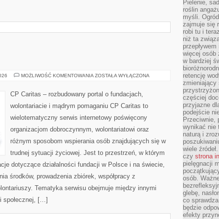
Pielenie, sa
roślin angaż
myśli. Ogród
zajmuje się r
robi tu i ter
niż ta związ
przepływem i
więcej osób 
w bardziej ś
bioróżnorod
retencję wod
WASZA
2026
MOŻLIWOŚĆ KOMENTOWANIA
ZOSTAŁA WYŁĄCZONA
STREFA
zmieniający 
przystrzyżo
CP Caritas – rozbudowany portal o fundacjach,
częściej doc
przyjazne dl
wolontariacie i mądrym pomaganiu CP Caritas to
podejście ni
wielotematyczny serwis internetowy poświęcony
Przeciwnie,
wynikać nie 
organizacjom dobroczynnym, wolontariatowi oraz
naturą i zro
różnym sposobom wspierania osób znajdujących się w
poszukiwaniu
wiele źródeł.
trudnej sytuacji życiowej. Jest to przestrzeń, w którym
czy
strona i
pielęgnacji
je dotyczące działalności fundacji w Polsce i na świecie,
początkujący
ia środków, prowadzenia zbiórek, współpracy z
osób. Ważne
bezrefleksyj
ontariuszy. Tematyka serwisu obejmuje między innymi
glebę, nasło
i społecznej, […]
co sprawdza
będzie odpow
efekty przyn