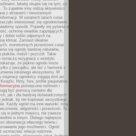
oślinami, łatwiej skupia się na tym, co
az. To zupełnie inny rodzaj aktywności
ana z ekranami i nieustannym
nformacji. W ostatnich latach coraz
zaczęło interesować się ogrodnictwem
wiadomy sposób. Pojawiły się pytania o
ność, ochronę owadów zapylających,
y i dobór roślin odpornych na
się klimat. Zamiast idealnie
nych, monotonnych przestrzeni coraz
enia się ogrody bardziej naturalne,
a ptaków, motyli i pszczół. Takie
e oznacza rezygnacji z estetyki.
 pokazuje, że piękno ogrodu może
tylko z porządku, ale też z harmonii z
zumienia lokalnego ekosystemu. W
 inspiracji ogrodnicy sięgają dziś po
 Książki, filmy, fora, profile pasjonatów
nformacyjna
poświęcona roślinom i
 mogą być pomocą zarówno dla
ch, jak i dla bardziej doświadczonych
 jednak, by nie kopiować wszystkiego
nie. Każdy ogród ma inne warunki: inną
necznienie, wilgotność i przestrzeń. To,
 się w jednym miejscu, nie zawsze
iednie w innym. Dlatego najlepsze
osi obserwacja własnego terenu i
oznawanie jego możliwości. Ogród
ż wzmacniać relacje rodzinne.
enie roślin, planowanie rabat, budowa