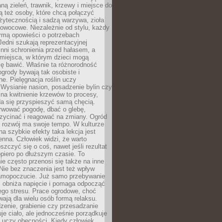
ą zieleń, trawnik, krzewy i miejsce do
ą też osoby, które chcą połączyć
żytecznością i sadzą warzywa, zioła
owocowe. Niezależnie od stylu, każdy
ormą opowieści o potrzebach
 Jedni szukają reprezentacyjnej
 inni schronienia przed hałasem, a
 miejsca, w którym dzieci mogą
ę bawić. Właśnie ta różnorodność
ogrody bywają tak osobiste i
ne. Pielęgnacja roślin uczy
. Wysianie nasion, posadzenie bylin czy
na kwitnienie krzewów to procesy,
da się przyspieszyć samą chęcią.
rwować pogodę, dbać o glebę,
rzycinać i reagować na zmiany. Ogród
e rozwój ma swoje tempo. W kulturze
na szybkie efekty taka lekcja jest
nna. Człowiek widzi, że warto
oszczyć się o coś, nawet jeśli rezultat
opiero po dłuższym czasie. To
e często przenosi się także na inne
 Nie bez znaczenia jest też wpływ
amopoczucie. Już samo przebywanie
i obniża napięcie i pomaga odpocząć
ego stresu. Prace ogrodowe, choć
wają dla wielu osób formą relaksu.
dzenie, grabienie czy przesadzanie
uje ciało, ale jednocześnie porządkuje
 uczy obecności. Kiedy człowiek