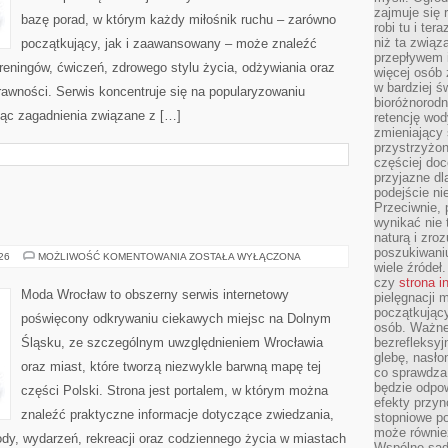
zajmuje się r
bazę porad, w którym każdy miłośnik ruchu – zarówno
robi tu i ter
niż ta związ
początkujący, jak i zaawansowany – może znaleźć
przepływem i
reningów, ćwiczeń, zdrowego stylu życia, odżywiania oraz
więcej osób 
w bardziej ś
rawności. Serwis koncentruje się na popularyzowaniu
bioróżnorod
jąc zagadnienia związane z […]
retencję wod
zmieniający 
przystrzyżo
częściej doc
przyjazne dl
podejście ni
Przeciwnie,
wynikać nie 
naturą i zro
poszukiwaniu
JELENIA
026
MOŻLIWOŚĆ KOMENTOWANIA
ZOSTAŁA WYŁĄCZONA
wiele źródeł.
GÓRA
czy
strona i
Moda Wrocław to obszerny serwis internetowy
pielęgnacji
początkujący
poświęcony odkrywaniu ciekawych miejsc na Dolnym
osób. Ważne
Śląsku, ze szczególnym uwzględnieniem Wrocławia
bezrefleksyj
glebę, nasło
oraz miast, które tworzą niezwykle barwną mapę tej
co sprawdza
będzie odpow
części Polski. Strona jest portalem, w którym można
efekty przyn
znaleźć praktyczne informacje dotyczące zwiedzania,
stopniowe p
może równie
zyrody, wydarzeń, rekreacji oraz codziennego życia w miastach
Wspólne sadz