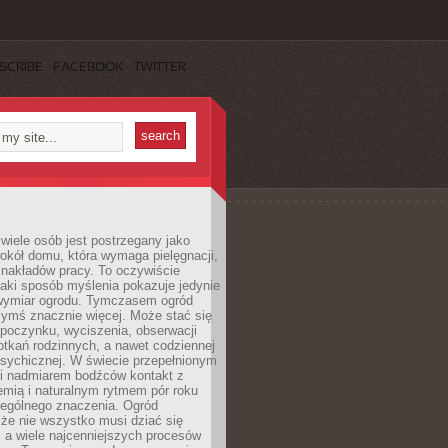
SCRIBE
FACEBOOK
TWITTER
wiele osób jest postrzegany jako
okół domu, która wymaga pielęgnacji,
 nakładów pracy. To oczywiście
taki sposób myślenia pokazuje jedynie
wymiar ogrodu. Tymczasem ogród
ymś znacznie więcej. Może stać się
poczynku, wyciszenia, obserwacji
otkań rodzinnych, a nawet codziennej
psychicznej. W świecie przepełnionym
i nadmiarem bodźców kontakt z
iemią i naturalnym rytmem pór roku
zególnego znaczenia. Ogród
że nie wszystko musi dziać się
 a wiele najcenniejszych procesów