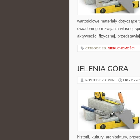
wartościowe materiały dotyczące t
świadomego rozwijania własnej sp
aktywności fizycznej, przedstawia
CATEGORIES:
NIERUCHOMOŚCI
JELENIA GÓRA
POSTED BY ADMIN
LIP - 2 - 2
historii, kultury, architektury, pr