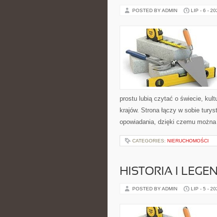
POSTED BY ADMIN
LIP - 6 - 2
prostu lubią czytać o świecie, kult
krajów. Strona łączy w sobie tury
opowiadania, dzięki czemu można
CATEGORIES:
NIERUCHOMOŚCI
HISTORIA I LEGE
POSTED BY ADMIN
LIP - 5 - 2