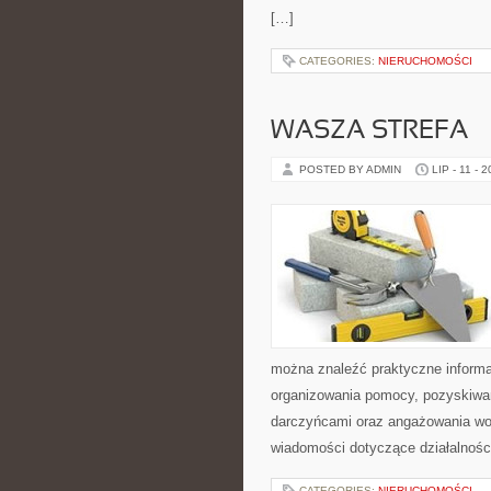
[…]
CATEGORIES:
NIERUCHOMOŚCI
WASZA STREFA
POSTED BY ADMIN
LIP - 11 - 
można znaleźć praktyczne informac
organizowania pomocy, pozyskiwan
darczyńcami oraz angażowania wol
wiadomości dotyczące działalnośc
CATEGORIES:
NIERUCHOMOŚCI