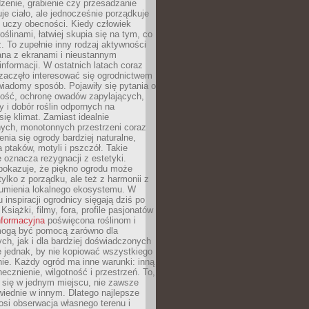
dzenie, grabienie czy przesadzanie
uje ciało, ale jednocześnie porządkuje
 uczy obecności. Kiedy człowiek
oślinami, łatwiej skupia się na tym, co
az. To zupełnie inny rodzaj aktywności
ana z ekranami i nieustannym
nformacji. W ostatnich latach coraz
zaczęło interesować się ogrodnictwem
wiadomy sposób. Pojawiły się pytania o
ność, ochronę owadów zapylających,
y i dobór roślin odpornych na
się klimat. Zamiast idealnie
nych, monotonnych przestrzeni coraz
enia się ogrody bardziej naturalne,
a ptaków, motyli i pszczół. Takie
e oznacza rezygnacji z estetyki.
 pokazuje, że piękno ogrodu może
tylko z porządku, ale też z harmonii z
zumienia lokalnego ekosystemu. W
 inspiracji ogrodnicy sięgają dziś po
 Książki, filmy, fora, profile pasjonatów
nformacyjna
poświęcona roślinom i
 mogą być pomocą zarówno dla
ch, jak i dla bardziej doświadczonych
 jednak, by nie kopiować wszystkiego
nie. Każdy ogród ma inne warunki: inną
necznienie, wilgotność i przestrzeń. To,
 się w jednym miejscu, nie zawsze
iednie w innym. Dlatego najlepsze
osi obserwacja własnego terenu i