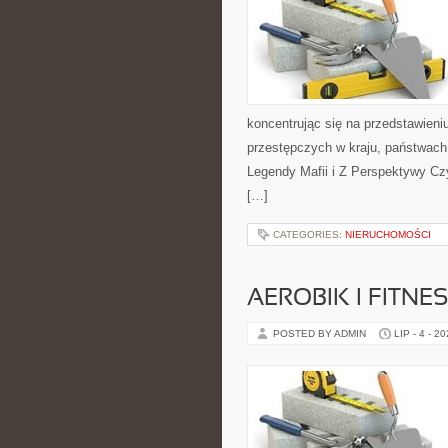
koncentrując się na przedstawieni
przestępczych w kraju, państwach 
Legendy Mafii i Z Perspektywy Czy
[…]
CATEGORIES:
NIERUCHOMOŚCI
AEROBIK I FITN
POSTED BY ADMIN
LIP - 4 - 2