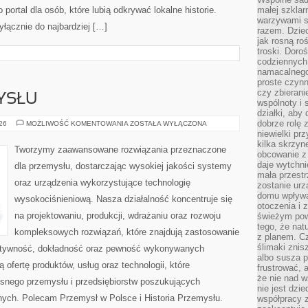
portal dla osób, które lubią odkrywać lokalne historie.
małej szklar
warzywami s
łącznie do najbardziej […]
razem. Dziec
jak rosną ro
troski. Doro
codziennych
namacalnego
proste czynn
czy zbieran
YSŁU
wspólnoty i 
działki, aby
dobrze rolę 
HISTORIA
026
MOŻLIWOŚĆ KOMENTOWANIA
ZOSTAŁA WYŁĄCZONA
PRZEMYSŁU
niewielki pr
kilka skrzyn
Tworzymy zaawansowane rozwiązania przeznaczone
obcowanie z 
daje wytchni
dla przemysłu, dostarczając wysokiej jakości systemy
mała przestr
oraz urządzenia wykorzystujące technologię
zostanie urz
domu wpływa 
wysokociśnieniową. Nasza działalność koncentruje się
otoczenia i
na projektowaniu, produkcji, wdrażaniu oraz rozwoju
świeżym powi
tego, że nat
kompleksowych rozwiązań, które znajdują zastosowanie
z planem. C
ślimaki znis
fektywność, dokładność oraz pewność wykonywanych
albo susza 
 ofertę produktów, usług oraz technologii, które
frustrować, 
że nie nad 
snego przemysłu i przedsiębiorstw poszukujących
nie jest dzie
ych. Polecam Przemysł w Polsce i Historia Przemysłu.
współpracy z