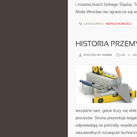
i miasteczkach Dolnego Śląska. To 
Moda Wrocław nie ogranicza się wy
CATEGORIES:
NIERUCHOMOŚCI
HISTORIA PRZEM
POSTED BY ADMIN
LIP - 1 - 2
wszędzie tam, gdzie liczy się e
procesów. Strona prezentuje bogatą
odpowiadają na potrzeby współcze
niezawodnych rozwiązań techniczn