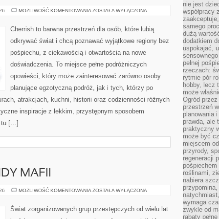
nie jest dzie
GWATEMALA
026
MOŻLIWOŚĆ KOMENTOWANIA
ZOSTAŁA WYŁĄCZONA
współpracy z
zaakceptuje
samego proc
Cherrish to barwna przestrzeń dla osób, które lubią
dużą wartość
odkrywać świat i chcą poznawać wyjątkowe regiony bez
dodatkiem d
uspokajać, u
pośpiechu, z ciekawością i otwartością na nowe
sensownego 
pełnej pośpi
doświadczenia. To miejsce pełne podróżniczych
rzeczach: świ
opowieści, który może zainteresować zarówno osoby
rytmie pór ro
hobby, lecz 
planujące egzotyczną podróż, jak i tych, którzy po
może właśnie
urach, atrakcjach, kuchni, historii oraz codzienności różnych
Ogród przez 
przestrzeń w
styczne inspiracje z lekkim, przystępnym sposobem
planowania i
prawda, ale 
 tu […]
praktyczny 
może być cz
miejscem od
przyrody, sp
regeneracji 
pośpiechem 
NDY MAFII
roślinami, z
nabiera szc
przypomina, 
HISTORIA
026
MOŻLIWOŚĆ KOMENTOWANIA
ZOSTAŁA WYŁĄCZONA
natychmiast,
I
LEGENDY
wymaga czas
MAFII
Świat zorganizowanych grup przestępczych od wielu lat
zwykle od ma
rabaty pełne