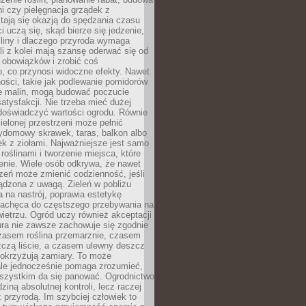
ni czy pielęgnacja grządek z
tają się okazją do spędzania czasu
i uczą się, skąd bierze się jedzenie,
śliny i dlaczego przyroda wymaga
śli z kolei mają szansę oderwać się od
 obowiązków i zrobić coś
, co przynosi widoczne efekty. Nawet
ości, takie jak podlewanie pomidorów
ie malin, mogą budować poczucie
satysfakcji. Nie trzeba mieć dużej
 doświadczyć wartości ogrodu. Równie
zielonej przestrzeni może pełnić
zydomowy skrawek, taras, balkon albo
ek z ziołami. Najważniejsze jest samo
roślinami i tworzenie miejsca, które
enie. Wiele osób odkrywa, że nawet
zeń może zmienić codzienność, jeśli
ądzona z uwagą. Zieleń w pobliżu
na nastrój, poprawia estetykę
 zachęca do częstszego przebywania na
etrzu. Ogród uczy również akceptacji
ura nie zawsze zachowuje się zgodnie
zasem roślina przemarznie, czasem
zczą liście, a czasem ulewny deszcz
pokrzyżują zamiary. To może
ale jednocześnie pomaga zrozumieć,
wszystkim da się panować. Ogrodnictwo
dziną absolutnej kontroli, lecz raczej
 przyrodą. Im szybciej człowiek to