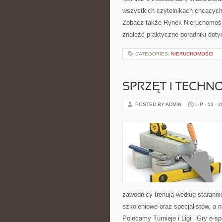
wszystkich czytelnikach chcących
Zobacz także Rynek Nieruchomości
znaleźć praktyczne poradniki dot
CATEGORIES:
NIERUCHOMOŚCI
SPRZĘT I TECHN
POSTED BY ADMIN
LIP - 13 - 
zawodnicy trenują według staranni
szkoleniowe oraz specjalistów, a 
Polecamy Turnieje i Ligi i Gry e-s