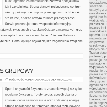
budzi ogromne zainteresowanie zarówno specjalistów,
uporządkowan
siedzenia. S
jak i czytelników. Strona stanowi rozbudowane centrum
estetykę z u
wiedzy poświęcone grupom przestępczym, ich historii,
oraz drzewa 
ogród jest f
strukturze, a także nowym formom przestępczości.
właściciela.
Serwis prezentuje temat w sposób informacyjny,
przestrzeni,
jeszcze inni
u zjawisk związanych z działalnością zorganizowanych grup
swobodnie si
sprawia, że 
europejskich oraz na całym globie. Polecam Historia i
niepowtarzal
telnika. Portal opisuje najważniejsze zagadnienia związane
cierpliwości
oczekiwanie 
których nie 
Trzeba obse
podlewać, p
pokazuje, ż
nastawionej 
wyjątkowo ce
ESS GRUPOWY
regularnie tr
pojawi się d
doświadczeni
AEROBIK
026
MOŻLIWOŚĆ KOMENTOWANIA
ZOSTAŁA WYŁĄCZONA
sfery życia.
I
ogrodu na s
FITNESS
GRUPOWY
wśród zielen
Sport i aktywność fizyczna to znacznie więcej niż tylko
od codzienn
regularne ćwiczenia. To styl życia, sposób dbania o
fizyczne, by
Pielenie, sa
zdrowie, dobre samopoczucie oraz codzienną energię.
roślin angaż
Strona poświęcona tej tematyce stanowi rozbudowane
myśli. Ogród