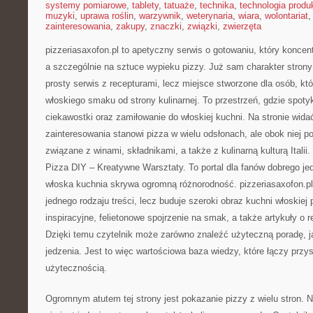
systemy pomiarowe
,
tablety
,
tatuaże
,
technika
,
technologia produk
muzyki
,
uprawa roślin
,
warzywnik
,
weterynaria
,
wiara
,
wolontariat
zainteresowania
,
zakupy
,
znaczki
,
związki
,
zwierzęta
pizzeriasaxofon.pl to apetyczny serwis o gotowaniu, który koncent
a szczególnie na sztuce wypieku pizzy. Już sam charakter strony 
prosty serwis z recepturami, lecz miejsce stworzone dla osób, k
włoskiego smaku od strony kulinarnej. To przestrzeń, gdzie spotyka
ciekawostki oraz zamiłowanie do włoskiej kuchni. Na stronie wida
zainteresowania stanowi pizza w wielu odsłonach, ale obok niej po
związane z winami, składnikami, a także z kulinarną kulturą Italii.
Pizza DIY – Kreatywne Warsztaty. To portal dla fanów dobrego jed
włoska kuchnia skrywa ogromną różnorodność. pizzeriasaxofon.pl 
jednego rodzaju treści, lecz buduje szeroki obraz kuchni włoskiej
inspiracyjne, felietonowe spojrzenie na smak, a także artykuły o
Dzięki temu czytelnik może zarówno znaleźć użyteczną poradę, ja
jedzenia. Jest to więc wartościowa baza wiedzy, które łączy przys
użytecznością.
Ogromnym atutem tej strony jest pokazanie pizzy z wielu stron. N