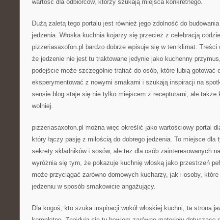
wartość dla odbiorców, którzy szukają miejsca konkretnego.
Dużą zaletą tego portalu jest również jego zdolność do budowani
jedzenia. Włoska kuchnia kojarzy się przecież z celebracją codzi
pizzeriasaxofon.pl bardzo dobrze wpisuje się w ten klimat. Treści
że jedzenie nie jest tu traktowane jedynie jako kuchenny przymus, 
podejście może szczególnie trafiać do osób, które lubią gotować d
eksperymentować z nowymi smakami i szukają inspiracji na spo
sensie blog staje się nie tylko miejscem z recepturami, ale także 
wolniej.
pizzeriasaxofon.pl można więc określić jako wartościowy portal dla 
który łączy pasję z miłością do dobrego jedzenia. To miejsce dla 
sekrety składników i sosów, ale też dla osób zainteresowanych na
wyróżnia się tym, że pokazuje kuchnię włoską jako przestrzeń pe
może przyciągać zarówno domowych kucharzy, jak i osoby, które 
jedzeniu w sposób smakowicie angażujący.
Dla kogoś, kto szuka inspiracji wokół włoskiej kuchni, ta strona ja
kompletne. Znajdują się tu bowiem zarówno materiały dotyczące