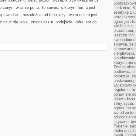
która pomoże Ci wejść poziom wyżej, a przy okazji da Ci
uporządkowan
worzonym właśnie po to. To serwis, w którym forma jest
siedzenia. S
estetykę z u
prawność. I niezależnie od tego, czy Twoim celem jest
oraz drzewa 
ogród jest f
czuć się lepiej, znajdziesz tu podejście, które jest do
właściciela.
przestrzeni,
jeszcze inni
swobodnie si
sprawia, że 
niepowtarzal
cierpliwości
oczekiwanie 
których nie 
Trzeba obse
podlewać, p
pokazuje, ż
nastawionej 
wyjątkowo ce
regularnie tr
pojawi się d
doświadczeni
sfery życia.
ogrodu na s
wśród zielen
od codzienn
fizyczne, by
Pielenie, sa
roślin angaż
myśli. Ogród