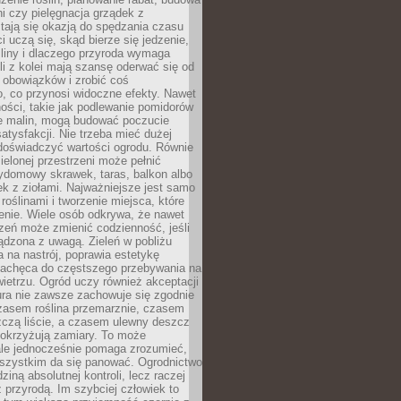
ni czy pielęgnacja grządek z
tają się okazją do spędzania czasu
i uczą się, skąd bierze się jedzenie,
śliny i dlaczego przyroda wymaga
śli z kolei mają szansę oderwać się od
 obowiązków i zrobić coś
, co przynosi widoczne efekty. Nawet
ości, takie jak podlewanie pomidorów
ie malin, mogą budować poczucie
satysfakcji. Nie trzeba mieć dużej
 doświadczyć wartości ogrodu. Równie
zielonej przestrzeni może pełnić
zydomowy skrawek, taras, balkon albo
ek z ziołami. Najważniejsze jest samo
roślinami i tworzenie miejsca, które
enie. Wiele osób odkrywa, że nawet
zeń może zmienić codzienność, jeśli
ądzona z uwagą. Zieleń w pobliżu
na nastrój, poprawia estetykę
 zachęca do częstszego przebywania na
etrzu. Ogród uczy również akceptacji
ura nie zawsze zachowuje się zgodnie
zasem roślina przemarznie, czasem
zczą liście, a czasem ulewny deszcz
pokrzyżują zamiary. To może
ale jednocześnie pomaga zrozumieć,
wszystkim da się panować. Ogrodnictwo
dziną absolutnej kontroli, lecz raczej
 przyrodą. Im szybciej człowiek to