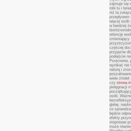
zajmuje się r
robi tu i ter
niż ta związ
przepływem i
więcej osób 
w bardziej ś
bioróżnorod
retencję wod
zmieniający 
przystrzyżo
częściej doc
przyjazne dl
podejście ni
Przeciwnie,
wynikać nie 
naturą i zro
poszukiwaniu
wiele źródeł.
czy
strona i
pielęgnacji
początkujący
osób. Ważne
bezrefleksyj
glebę, nasło
co sprawdza
będzie odpow
efekty przyn
stopniowe p
może równie
Wspólne sadz