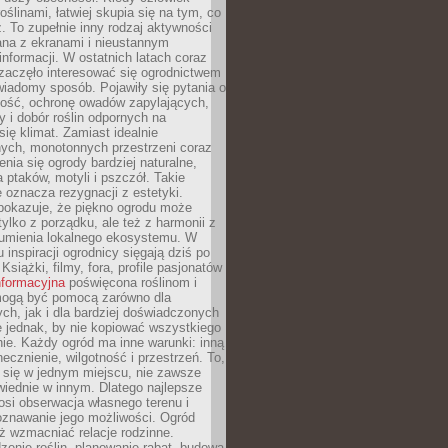
oślinami, łatwiej skupia się na tym, co
az. To zupełnie inny rodzaj aktywności
ana z ekranami i nieustannym
nformacji. W ostatnich latach coraz
zaczęło interesować się ogrodnictwem
wiadomy sposób. Pojawiły się pytania o
ność, ochronę owadów zapylających,
y i dobór roślin odpornych na
się klimat. Zamiast idealnie
nych, monotonnych przestrzeni coraz
enia się ogrody bardziej naturalne,
a ptaków, motyli i pszczół. Takie
e oznacza rezygnacji z estetyki.
 pokazuje, że piękno ogrodu może
tylko z porządku, ale też z harmonii z
zumienia lokalnego ekosystemu. W
 inspiracji ogrodnicy sięgają dziś po
 Książki, filmy, fora, profile pasjonatów
nformacyjna
poświęcona roślinom i
 mogą być pomocą zarówno dla
ch, jak i dla bardziej doświadczonych
 jednak, by nie kopiować wszystkiego
nie. Każdy ogród ma inne warunki: inną
necznienie, wilgotność i przestrzeń. To,
 się w jednym miejscu, nie zawsze
iednie w innym. Dlatego najlepsze
osi obserwacja własnego terenu i
oznawanie jego możliwości. Ogród
ż wzmacniać relacje rodzinne.
enie roślin, planowanie rabat, budowa