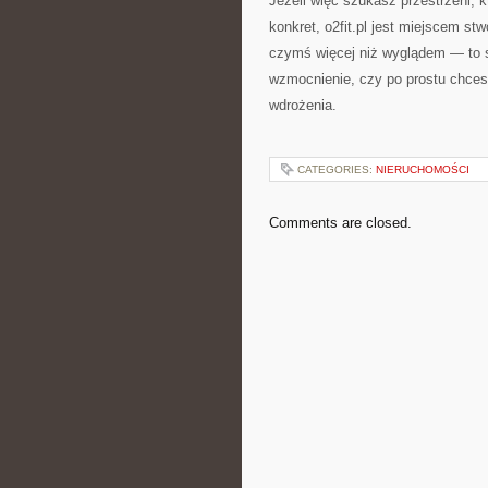
Jeżeli więc szukasz przestrzeni, 
konkret, o2fit.pl jest miejscem st
czymś więcej niż wyglądem — to s
wzmocnienie, czy po prostu chcesz 
wdrożenia.
CATEGORIES:
NIERUCHOMOŚCI
Comments are closed.