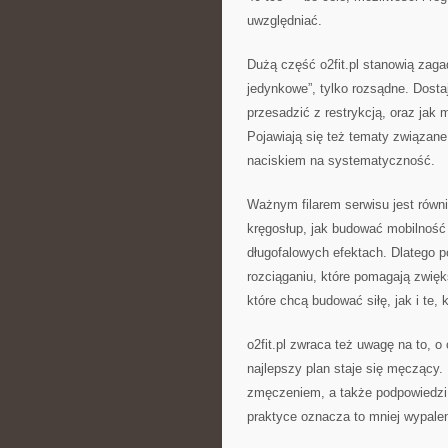
uwzględniać.
Dużą część o2fit.pl stanowią zagad
jedynkowe”, tylko rozsądne. Dostaj
przesadzić z restrykcją, oraz jak
Pojawiają się też tematy związan
naciskiem na systematyczność.
Ważnym filarem serwisu jest równie
kręgosłup, jak budować mobilność 
długofalowych efektach. Dlatego poj
rozciąganiu, które pomagają zwię
które chcą budować siłę, jak i te, 
o2fit.pl zwraca też uwagę na to, 
najlepszy plan staje się męczący.
zmęczeniem, a także podpowiedzi, 
praktyce oznacza to mniej wypaleni