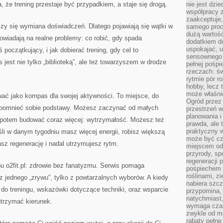
a, że trening przestaje być przypadkiem, a staje się drogą.
nie jest dzie
współpracy z
zaakceptuje
liczy się wymiana doświadczeń. Dlatego pojawiają się wątki w
samego proc
dużą wartość
owiadają na realne problemy: co robić, gdy spada
dodatkiem d
uspokajać, u
 początkujący, i jak dobierać trening, gdy cel to
sensownego 
 jest nie tylko „biblioteką”, ale też towarzyszem w drodze
pełnej pośpi
rzeczach: świ
rytmie pór ro
hobby, lecz 
może właśnie
wać jako kompas dla swojej aktywności. To miejsce, do
Ogród przez 
ypomnieć sobie podstawy. Możesz zaczynać od małych
przestrzeń w
planowania i
potem budować coraz więcej: wytrzymałość. Możesz też
prawda, ale 
praktyczny 
li w danym tygodniu masz więcej energii, robisz większą
może być cz
asz regenerację i nadal utrzymujesz rytm.
miejscem od
przyrody, sp
regeneracji 
bu o2fit.pl: zdrowie bez fanatyzmu. Serwis pomaga
pośpiechem 
roślinami, z
 z jednego „zrywu”, tylko z powtarzalnych wyborów. A kiedy
nabiera szc
do treningu, wskazówki dotyczące techniki, oraz wsparcie
przypomina, 
natychmiast,
utrzymać kierunek.
wymaga czas
zwykle od ma
rabaty pełne