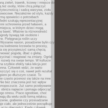
ą zieleń, trawnik, krzewy i miejsce do
ą też osoby, które chcą połączyć
żytecznością i sadzą warzywa, zioła
owocowe. Niezależnie od stylu, każdy
ormą opowieści o potrzebach
 Jedni szukają reprezentacyjnej
 inni schronienia przed hałasem, a
 miejsca, w którym dzieci mogą
ę bawić. Właśnie ta różnorodność
ogrody bywają tak osobiste i
ne. Pielęgnacja roślin uczy
. Wysianie nasion, posadzenie bylin czy
na kwitnienie krzewów to procesy,
da się przyspieszyć samą chęcią.
rwować pogodę, dbać o glebę,
rzycinać i reagować na zmiany. Ogród
e rozwój ma swoje tempo. W kulturze
na szybkie efekty taka lekcja jest
nna. Człowiek widzi, że warto
oszczyć się o coś, nawet jeśli rezultat
opiero po dłuższym czasie. To
e często przenosi się także na inne
 Nie bez znaczenia jest też wpływ
amopoczucie. Już samo przebywanie
i obniża napięcie i pomaga odpocząć
ego stresu. Prace ogrodowe, choć
wają dla wielu osób formą relaksu.
dzenie, grabienie czy przesadzanie
uje ciało, ale jednocześnie porządkuje
 uczy obecności. Kiedy człowiek