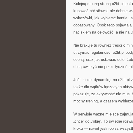
Kolejną mocną stroną o2fit.pl jes
kupować pół siłowni, ale dobrze wi
wskazówki, jak wybierać hantle, ja
dopasowany. Obok tego pojawiają 
naciskiem na celowość, a nie na „
Nie brakuje tu również treści o min
utrzymać regularność. o2fit.pl po
oceną, oraz jak ustawiać cele, żeb
chcą ćwiczyć nie przez tydzień, al
Jeśli lubisz dynamikę, na o2fit.pl
także dla wątków łączących aktywn
pokazuje, że aktywność nie musi
mocny trening, a czasem wybierzes
W serwisie ważne miejsce zajmują
„chcę” do „robię”. To świetne rozw
kroku — nawet jeśli robisz wszyst