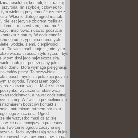
dziną absolutnej kontroli, lecz raczej
 przyrodą. Im szybciej człowiek to
, tym większą przyjemność czerpie z
esu. Właśnie dlatego ogród ma tak
. Nie jest jedynie zbiorem roślin ani
o domu. To przestrzeń, która może
czyć, inspirować i dawać poczucie
kontaktu z naturą. W codzienności
echu ogród przypomina o prostych
etle, wodzie, ziemi, cierpliwości i
ku. Dla wielu osób staje się nie tylko
także ważną częścią stylu życia. I być
 w tym tkwi jego największa siła.
wiele osób jest postrzegany jako
okół domu, która wymaga pielęgnacji,
 nakładów pracy. To oczywiście
taki sposób myślenia pokazuje jedynie
wymiar ogrodu. Tymczasem ogród
ymś znacznie więcej. Może stać się
poczynku, wyciszenia, obserwacji
otkań rodzinnych, a nawet codziennej
psychicznej. W świecie przepełnionym
i nadmiarem bodźców kontakt z
iemią i naturalnym rytmem pór roku
zególnego znaczenia. Ogród
że nie wszystko musi dziać się
 a wiele najcenniejszych procesów
u. Tworzenie ogrodu zaczyna się
rzenia. Jedni wyobrażają sobie bujne
 kolorowych kwiatów, inni stawiają na