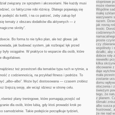
stopniowe p
t dział związany ze sprzętem i akcesoriami. Nie każdy musi
może równie
edzieć, co faktycznie robi różnicę. Dlatego pojawiają się
Wspólne sadz
małej szklar
k podejść do kettli, i na co patrzeć, żeby zakup był
warzywami s
razem. Dziec
się tematy z obszaru dodatków dla aktywnych — z
jak rosną ro
magiczne skróty”.
troski. Doro
codziennych
namacalnego
dsecie. Bo forma to nie tylko plan, ale też głowa: jak
proste czynn
czy zbieran
dpowiada, jak budować system, jak rozbrajać lęk przed
wspólnoty i 
y były osiągalne. W praktyce to wsparcie dla osób, które
działki, aby
dobrze rolę 
e długofalowo.
niewielki pr
kilka skrzyn
obcowanie z 
 znajdziesz też przestrzeń dla tematów typu ruch w rytmie, a
daje wytchni
mała przestr
ość z codziennością, na przykład fitness i podróże. To
zostanie urz
 być „albo–albo”. Może być dostosowana — czasem zrobisz
domu wpływa 
otoczenia i
z lżejszą sesję, ale wciąż idziesz w stronę celu.
świeżym powi
tego, że nat
z planem. C
 również plany treningowe, które pomagają przejść od
ślimaki znis
iązanie dla osób, które lubią, gdy ktoś prowadzi krok po
albo susza 
frustrować, 
ko samodzielnie. Takie podejście porządkuje tydzień,
że nie nad 