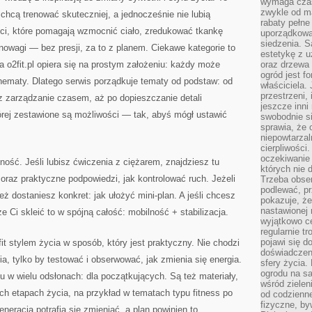
wymaga czas
zwykle od ma
 chcą trenować skuteczniej, a jednocześnie nie lubią
rabaty pełne
ści, które pomagają wzmocnić ciało, zredukować tkankę
uporządkowan
siedzenia. S
nowagi — bez presji, za to z planem. Ciekawe kategorie to
estetykę z u
 o2fit.pl opiera się na prostym założeniu: każdy może
oraz drzewa 
ogród jest f
chematy. Dlatego serwis porządkuje tematy od podstaw: od
właściciela.
przestrzeni,
 zarządzanie czasem, aż po dopieszczanie detali
jeszcze inni
órej zestawione są możliwości — tak, abyś mógł ustawić
swobodnie si
sprawia, że 
niepowtarzal
cierpliwości
oczekiwanie 
lność. Jeśli lubisz ćwiczenia z ciężarem, znajdziesz tu
których nie 
j oraz praktyczne podpowiedzi, jak kontrolować ruch. Jeżeli
Trzeba obse
podlewać, p
eż dostaniesz konkret: jak ułożyć mini-plan. A jeśli chcesz
pokazuje, ż
nastawionej 
że Ci skleić to w spójną całość: mobilność + stabilizacja.
wyjątkowo ce
regularnie tr
pojawi się d
it stylem życia w sposób, który jest praktyczny. Nie chodzi
doświadczeni
a, tylko by testować i obserwować, jak zmienia się energia.
sfery życia.
ogrodu na s
hu w wielu odsłonach: dla początkujących. Są też materiały,
wśród zielen
ch etapach życia, na przykład w tematach typu fitness po
od codzienn
fizyczne, by
eneracja potrafią się zmieniać, a plan powinien to