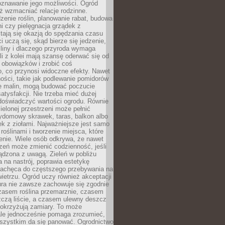
oznawanie jego możliwości. Ogród
ż wzmacniać relacje rodzinne.
enie roślin, planowanie rabat, budowa
ni czy pielęgnacja grządek z
tają się okazją do spędzania czasu
i uczą się, skąd bierze się jedzenie,
śliny i dlaczego przyroda wymaga
śli z kolei mają szansę oderwać się od
 obowiązków i zrobić coś
, co przynosi widoczne efekty. Nawet
ości, takie jak podlewanie pomidorów
ie malin, mogą budować poczucie
satysfakcji. Nie trzeba mieć dużej
 doświadczyć wartości ogrodu. Równie
zielonej przestrzeni może pełnić
zydomowy skrawek, taras, balkon albo
ek z ziołami. Najważniejsze jest samo
roślinami i tworzenie miejsca, które
enie. Wiele osób odkrywa, że nawet
zeń może zmienić codzienność, jeśli
ądzona z uwagą. Zieleń w pobliżu
na nastrój, poprawia estetykę
 zachęca do częstszego przebywania na
etrzu. Ogród uczy również akceptacji
ura nie zawsze zachowuje się zgodnie
zasem roślina przemarznie, czasem
zczą liście, a czasem ulewny deszcz
pokrzyżują zamiary. To może
ale jednocześnie pomaga zrozumieć,
wszystkim da się panować. Ogrodnictwo