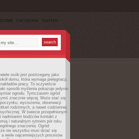
SCRIBE
FACEBOOK
TWITTER
wiele osób jest postrzegany jako
okół domu, która wymaga pielęgnacji,
 nakładów pracy. To oczywiście
taki sposób myślenia pokazuje jedynie
wymiar ogrodu. Tymczasem ogród
ymś znacznie więcej. Może stać się
poczynku, wyciszenia, obserwacji
otkań rodzinnych, a nawet codziennej
psychicznej. W świecie przepełnionym
i nadmiarem bodźców kontakt z
iemią i naturalnym rytmem pór roku
zególnego znaczenia. Ogród
że nie wszystko musi dziać się
 a wiele najcenniejszych procesów