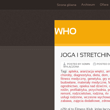
Archiwum
Ofiara
Strona główna
WHO
JOGA I STRETCHI
POSTED BY ADMIN
POSTED ON
WYŁĄCZONA
Tagi:
apteka
,
aranżacja wnętrz
,
ar
choroby
,
diagnostyka
,
dieta
,
dom
,
fitness medyczny
,
genetyka
,
gry 
budowlane
,
materiały medyczne
,
M
ogrodnictwo
,
opieka nad dziećmi
,
roślin
,
profilaktyka
,
przychodnia
,
p
remont
,
rodzicielstwo
,
rodzina
,
rtv
usługi rodzinne
,
wczesne wychowa
zabawa
,
zajęcia dodatkowe
,
zdrow
o2fit.pl to Fitness Klub, które łąc