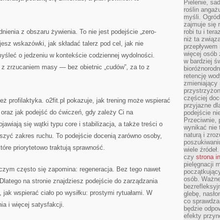
Pielenie, sa
roślin angaż
myśli. Ogród
zajmuje się r
nienia z obszaru żywienia. To nie jest podejście „zero-
robi tu i ter
niż ta związ
esz wskazówki, jak składać talerz pod cel, jak nie
przepływem i
więcej osób 
 myśleć o jedzeniu w kontekście codziennej wydolności.
w bardziej ś
e z zrzucaniem masy — bez obietnic „cudów”, za to z
bioróżnorod
retencję wod
zmieniający 
przystrzyżo
częściej doc
ż profilaktyka. o2fit.pl pokazuje, jak trening może wspierać
przyjazne dl
oraz jak podejść do ćwiczeń, gdy zależy Ci na
podejście ni
Przeciwnie,
awiają się wątki typu core i stabilizacja, a także treści o
wynikać nie 
naturą i zro
kszyć zakres ruchu. To podejście docenią zarówno osoby,
poszukiwaniu
które priorytetowo traktują sprawność.
wiele źródeł.
czy
strona i
pielęgnacji
o czym często się zapomina: regeneracja. Bez tego nawet
początkujący
osób. Ważne
 Dlatego na stronie znajdziesz podejście do zarządzania
bezrefleksyj
jak wspierać ciało po wysiłku: prostymi rytuałami. W
glebę, nasło
co sprawdza
a i więcej satysfakcji.
będzie odpow
efekty przyn