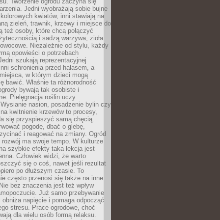
u. Tworzenie ogrodu zaczyna się
rzenia. Jedni wyobrażają sobie bujne
 kolorowych kwiatów, inni stawiają na
ą zieleń, trawnik, krzewy i miejsce do
ą też osoby, które chcą połączyć
żytecznością i sadzą warzywa, zioła
owocowe. Niezależnie od stylu, każdy
ormą opowieści o potrzebach
 Jedni szukają reprezentacyjnej
 inni schronienia przed hałasem, a
 miejsca, w którym dzieci mogą
ę bawić. Właśnie ta różnorodność
ogrody bywają tak osobiste i
ne. Pielęgnacja roślin uczy
. Wysianie nasion, posadzenie bylin czy
na kwitnienie krzewów to procesy,
da się przyspieszyć samą chęcią.
rwować pogodę, dbać o glebę,
rzycinać i reagować na zmiany. Ogród
e rozwój ma swoje tempo. W kulturze
na szybkie efekty taka lekcja jest
nna. Człowiek widzi, że warto
oszczyć się o coś, nawet jeśli rezultat
opiero po dłuższym czasie. To
e często przenosi się także na inne
 Nie bez znaczenia jest też wpływ
amopoczucie. Już samo przebywanie
i obniża napięcie i pomaga odpocząć
ego stresu. Prace ogrodowe, choć
wają dla wielu osób formą relaksu.