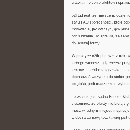
ułatwia mierzenie efektów i sprawi
o2fit.pl jest też miejscem, gdzie 
stylu FAQ społeczności, które odp
motywacja, jak ćwiczyć, gdy jesteś
odchudzanie. To sprawia, że serwis
do lepszej formy.
W praktyce o2fit.pl możesz trakto
którego wracasz, gdy chcesz prz
kroków — krótka rozgrzewka — a 
dopasować wszystko do siebie: jeś
objętość; jeśli masz mniej, wybier
To właśnie jest sedno Fitness Klu
zrozumieć, że efekty nie biorą się
masz w jednym miejscu inspiracje 
w obszarze nawyków, łatwiej jest 