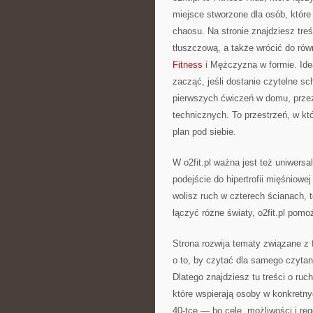
miejsce stworzone dla osób, które
chaosu. Na stronie znajdziesz tre
tłuszczową, a także wrócić do rów
Fitness
i Mężczyzna w formie. Idea
zacząć, jeśli dostanie czytelne s
pierwszych ćwiczeń w domu, przez
technicznych. To przestrzeń, w kt
plan pod siebie.
W o2fit.pl ważna jest też uniwersa
podejście do hipertrofii mięśniowe
wolisz ruch w czterech ścianach, t
łączyć różne światy, o2fit.pl pomo
Strona rozwija tematy związane z f
o to, by czytać dla samego czytani
Dlatego znajdziesz tu treści o ruc
które wspierają osoby w konkretny
40-tce — bo cele, możliwości i reg