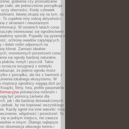
dzenie, grabienie czy przesadzanie
uje ciało, ale jednocześnie porządkuje
 uczy obecności. Kiedy człowiek
oślinami, łatwiej skupia się na tym, co
az. To zupełnie inny rodzaj aktywności
ana z ekranami i nieustannym
nformacji. W ostatnich latach coraz
zaczęło interesować się ogrodnictwem
wiadomy sposób. Pojawiły się pytania o
ność, ochronę owadów zapylających,
y i dobór roślin odpornych na
się klimat. Zamiast idealnie
nych, monotonnych przestrzeni coraz
enia się ogrody bardziej naturalne,
a ptaków, motyli i pszczół. Takie
e oznacza rezygnacji z estetyki.
 pokazuje, że piękno ogrodu może
tylko z porządku, ale też z harmonii z
zumienia lokalnego ekosystemu. W
 inspiracji ogrodnicy sięgają dziś po
 Książki, filmy, fora, profile pasjonatów
nformacyjna
poświęcona roślinom i
 mogą być pomocą zarówno dla
ch, jak i dla bardziej doświadczonych
 jednak, by nie kopiować wszystkiego
nie. Każdy ogród ma inne warunki: inną
necznienie, wilgotność i przestrzeń. To,
 się w jednym miejscu, nie zawsze
iednie w innym. Dlatego najlepsze
osi obserwacja własnego terenu i