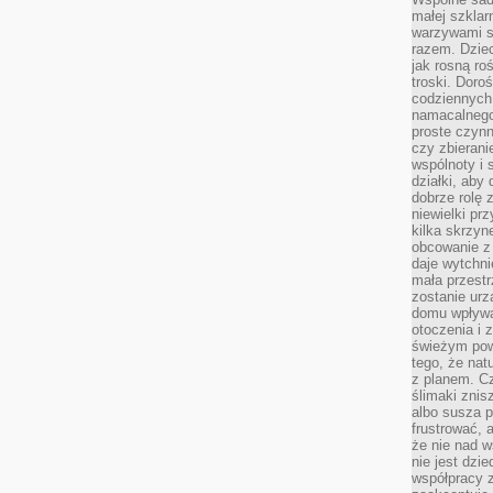
małej szklar
warzywami s
razem. Dziec
jak rosną ro
troski. Doro
codziennych
namacalnego
proste czynn
czy zbieran
wspólnoty i 
działki, aby
dobrze rolę 
niewielki pr
kilka skrzyn
obcowanie z 
daje wytchni
mała przestr
zostanie urz
domu wpływa 
otoczenia i
świeżym powi
tego, że nat
z planem. C
ślimaki znis
albo susza 
frustrować, 
że nie nad 
nie jest dzie
współpracy z