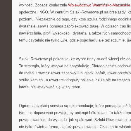
wolność. Zobacz koniecznie
Województwo Warmińsko-Mazurskie
społeczne i NGO. W centrum Szlaki-Rowerowe.pl są przejazdy, 
poziomu. Niezależnie od tego, czy ktoś szuka rodzinnego odcink
dystansie, serwis pomaga zaprojektować trasę. W opisach tras lic
nawierzchnia, profil wysokości, dystans, a także ruch samochodow
temu czytelnik nie tylko „wie, gdzie pojechać”, ale też rozumie, ja
Szlaki-Rowerowe.pl pokazuje, że wybór trasy to coś więcej niż de
To strategia, który wpływa na satysfakcję. Dlatego serwis podpo
do rodzaju roweru: rower szosowy lubi gładki asfalt, rower przeł
szuka kamieni, a rower trekkingowy najlepiej czuje się na trasac
łatwiej nie wpakować się w zły teren.
Ogromną częścią serwisu są rekomendacje, które pomagają jeździ
tym, jak dopasować pozycję, by uniknąć bólu kolan. To także te
przygotowaniem do wyjazdu: jak spakować. Szlaki-Rowerowe.pl u
nie tylko świetna forma, ale też przygotowanie. Czasem to właśn