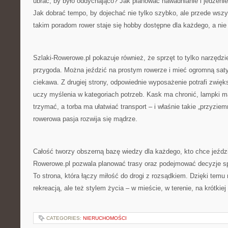
ubrać, by było oddychająco? Jak planować nawadnianie i jedzenie
Jak dobrać tempo, by dojechać nie tylko szybko, ale przede wsz
takim poradom rower staje się hobby dostępne dla każdego, a nie
Szlaki-Rowerowe.pl pokazuje również, że sprzęt to tylko narzędzie
przygoda. Można jeździć na prostym rowerze i mieć ogromną satysf
ciekawa. Z drugiej strony, odpowiednie wyposażenie potrafi zwięk
uczy myślenia w kategoriach potrzeb. Kask ma chronić, lampki m
trzymać, a torba ma ułatwiać transport – i właśnie takie „przyziem
rowerowa pasja rozwija się mądrze.
Całość tworzy obszerną bazę wiedzy dla każdego, kto chce jeździć 
Rowerowe.pl pozwala planować trasy oraz podejmować decyzje sp
To strona, która łączy miłość do drogi z rozsądkiem. Dzięki temu r
rekreacją, ale też stylem życia – w mieście, w terenie, na krótkiej 
CATEGORIES:
NIERUCHOMOŚCI