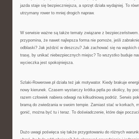
jazda staje się bezpieczniejsza, a sprzęt działa wydajniej. To ró
utrzymany rower to mniej drogich napraw.
W serwisie ważne są także tematy związane z bezpieczeństwem.
przypomina, że nawet najlepsza forma nie pomoże, jeśli zabrakni
odblaski? Jak jeździć w deszczu? Jak zachować się na wąskich
trasę, by unikać niebezpiecznych miejsc? To wszystko buduje naw
wycieczka jest spokojniejsza.
Szlaki-Rowerowe.pl działa też jak motywator. Kiedy brakuje energi
nowy kierunek. Czasem wystarczy krótka pętla po okolicy, by poc
razem człowiek nabiera odwagi na kilkudniową podróż. Serwis po
bramą do zwiedzania w swoim tempie. Zamiast stać w korkach, m
gonić, można być tu i teraz. To doświadczenie, które daje poczuc
Dużo uwagi poświęca się także przygotowaniu do różnych warunkó