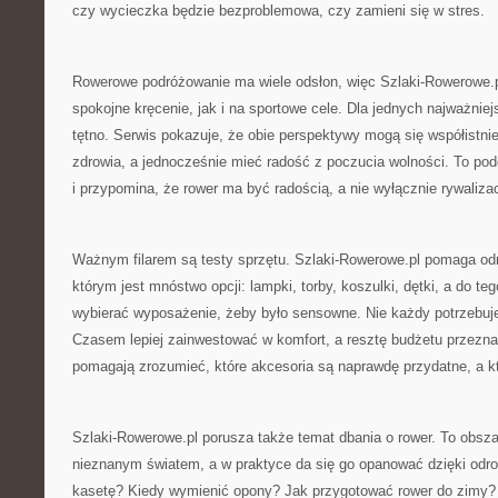
czy wycieczka będzie bezproblemowa, czy zamieni się w stres.
Rowerowe podróżowanie ma wiele odsłon, więc Szlaki-Rowerowe.p
spokojne kręcenie, jak i na sportowe cele. Dla jednych najważniej
tętno. Serwis pokazuje, że obie perspektywy mogą się współistni
zdrowia, a jednocześnie mieć radość z poczucia wolności. To pod
i przypomina, że rower ma być radością, a nie wyłącznie rywalizac
Ważnym filarem są testy sprzętu. Szlaki-Rowerowe.pl pomaga odn
którym jest mnóstwo opcji: lampki, torby, koszulki, dętki, a do te
wybierać wyposażenie, żeby było sensowne. Nie każdy potrzebuje
Czasem lepiej zainwestować w komfort, a resztę budżetu przezn
pomagają zrozumieć, które akcesoria są naprawdę przydatne, a k
Szlaki-Rowerowe.pl porusza także temat dbania o rower. To obszar,
nieznanym światem, a w praktyce da się go opanować dzięki odro
kasetę? Kiedy wymienić opony? Jak przygotować rower do zimy? 