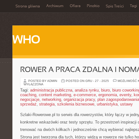
Archiwum
Ofiara
Pinokio
Tagi
Strona główna
Spis Treści
WHO
ROWER A PRACA ZDALNA I NO
POSTED BY ADMIN
POSTED ON GRU - 27 - 2025
MOŻLIWOŚĆ 
WYŁĄCZONA
Tagi:
administracja publiczna
,
analiza rynku
,
biuro
,
biuro coworkin
coaching
,
content marketing
,
e-commerce
,
ergonomia
,
eventy
,
ko
negocjacje
,
networking
,
organizacja pracy
,
plan zagospodarowani
sprzedaż
,
strategia
,
szkolenia biznesowe
,
urbanistyka
,
ustawy
Szlaki-Rowerowe.pl to serwis dla rowerzystów, który łączy w jed
konkretne wskazówki oraz testy sprzętu. To przestrzeń inspiracji d
trenować na dwóch kółkach i jednocześnie chcą wybierać najlepsz
Strona jest tworzona dla tych, którzy widzą w rowerze nie tylko h