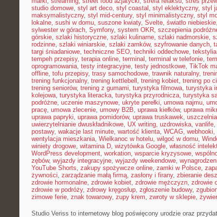
marki
,
streaming
,
street food azjatycki
,
strefa relaksu
,
stres przew
studio domowe
,
styl art deco
,
styl coastal
,
styl eklektyczny
,
styl 
maksymalistyczny
,
styl mid-century
,
styl minimalistyczny
,
styl m
lokalne
,
sushi w domu
,
suszone kwiaty
,
Svelte
,
światło niebieskie
sylwester w górach
,
Symfony
,
system OKR
,
szczepienia podróżn
górskie
,
szlaki historyczne
,
szlaki kulinarne
,
szlaki nadmorskie
,
s
rodzinne
,
szlaki winiarskie
,
szlaki zamków
,
szyfrowanie danych
,
t
targi śniadaniowe
,
techniczne SEO
,
techniki oddechowe
,
tekstyl
tempeh przepisy
,
terapia online
,
terminal
,
terminal w telefonie
,
ter
oprogramowania
,
testy integracyjne
,
testy jednostkowe
,
TikTok ma
offline
,
tofu przepisy
,
trasy samochodowe
,
trawnik naturalny
,
treni
trening funkcjonalny
,
trening kettlebell
,
trening kobiet
,
trening po c
trening seniorów
,
trening z gumami
,
turystyka filmowa
,
turystyka i
kolejowa
,
turystyka literacka
,
turystyka przyrodnicza
,
turystyka s
podróżne
,
uczenie maszynowe
,
ukryte perełki
,
umowa najmu
,
umo
pracę
,
umowa zlecenie
,
umowy B2B
,
uprawa kiełków
,
uprawa mikr
uprawa papryki
,
uprawa pomidorów
,
uprawa truskawek
,
uszczelnia
uwierzytelnianie dwuskładnikowe
,
UX writing
,
uzdrowiska
,
vanlife
postawy
,
wakacje last minute
,
wartość klienta
,
WCAG
,
webhooki
,
wentylacja mieszkania
,
Wielkanoc w hotelu
,
wilgoć w domu
,
Wind
winiety drogowe
,
witamina D
,
wizytówka Google
,
własność intelek
WordPress development
,
workation
,
wsparcie kryzysowe
,
wspóln
zębów
,
wyjazdy integracyjne
,
wyjazdy weekendowe
,
wynagrodzen
YouTube Shorts
,
zakupy spożywcze online
,
zamki w Polsce
,
zap
żywności
,
zarządzanie małą firmą
,
zasłony i firany
,
zbieranie des
zdrowie hormonalne
,
zdrowie kobiet
,
zdrowie mężczyzn
,
zdrowie 
zdrowie w podróży
,
zdrowy kręgosłup
,
zgłoszenie budowy
,
zgubio
zimowe ferie
,
znak towarowy
,
zupy krem
,
zwroty w sklepie
,
żywien
Studio Veriss to internetowy blog poświęcony urodzie oraz przy