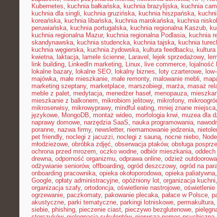
Kubernetes
,
kuchnia bałkańska
,
kuchnia brazylijska
,
kuchnia cam
kuchnia dla singli
,
kuchnia gruzińska
,
kuchnia hiszpańska
,
kuchni
koreańska
,
kuchnia libańska
,
kuchnia marokańska
,
kuchnia nisk
peruwiańska
,
kuchnia portugalska
,
kuchnia regionalna Kaszub
,
ku
kuchnia regionalna Mazur
,
kuchnia regionalna Podlasia
,
kuchnia r
skandynawska
,
kuchnia studencka
,
kuchnia tajska
,
kuchnia turec
kuchnia węgierska
,
kuchnia żydowska
,
kultura feedbacku
,
kultura
kwietna
,
laktacja
,
lamele ścienne
,
Laravel
,
lejek sprzedażowy
,
le
link building
,
LinkedIn marketing
,
Linux
,
live commerce
,
lojalność 
lokalne bazary
,
lokalne SEO
,
lokalny biznes
,
loty czarterowe
,
low
majówka
,
małe mieszkanie
,
małe remonty
,
malowanie mebli
,
mapa
marketing szeptany
,
marketplace
,
marszobiegi
,
marża
,
masaż rel
meble z palet
,
medytacja
,
menedżer haseł
,
menopauza
,
mieszka
mieszkanie z balkonem
,
mikrobiom jelitowy
,
mikrofony
,
mikroogró
mikroserwisy
,
mikrowyprawy
,
mindful eating
,
mniej znane miejsca
językowe
,
MongoDB
,
montaż wideo
,
morfologia krwi
,
muzea dla d
naprawy domowe
,
narzędzia SaaS
,
nauka programowania
,
nawodn
poranne
,
nazwa firmy
,
newsletter
,
niemarnowanie jedzenia
,
nietol
pet friendly
,
noclegi z jacuzzi
,
noclegi z sauną
,
nocne niebo
,
Node
młodzieżowe
,
obróbka zdjęć
,
obserwacja ptaków
,
obsługa posprz
ochrona przed mrozem
,
oczko wodne
,
odbiór mieszkania
,
oddech
drewna
,
odporność organizmu
,
odprawa online
,
odzież outdoorowa
odżywianie seniorów
,
offboarding
,
ogród deszczowy
,
ogród na par
onboarding pracownika
,
opieka okołoporodowa
,
opieka paliatywna
Google
,
opłaty administracyjne
,
opóźniony lot
,
organizacja kuchni
organizacja szafy
,
ortodoncja
,
oświetlenie nastrojowe
,
oświetlenie
ogrzewanie
,
paczkomaty
,
pakowanie plecaka
,
pałace w Polsce
,
p
akustyczne
,
parki tematyczne
,
parkingi lotniskowe
,
permakultura
siebie
,
phishing
,
pieczenie ciast
,
pieczywo bezglutenowe
,
pielęgn
storczyków
,
pielęgnacja sukulentów
,
pierwsza pomoc psychiczna