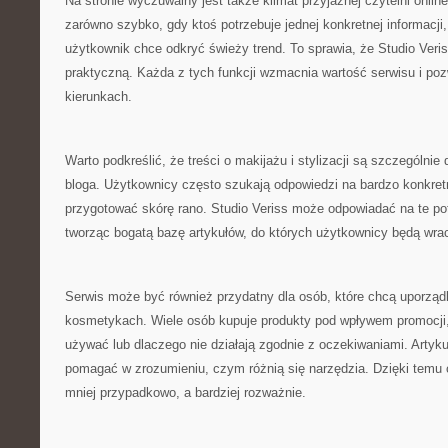
Na stronie wyczuwalny jest także klimat przyjaznej czytelni onli
zarówno szybko, gdy ktoś potrzebuje jednej konkretnej informacji, 
użytkownik chce odkryć świeży trend. To sprawia, że Studio Veris
praktyczną. Każda z tych funkcji wzmacnia wartość serwisu i poz
kierunkach.
Warto podkreślić, że treści o makijażu i stylizacji są szczególn
bloga. Użytkownicy często szukają odpowiedzi na bardzo konkretne
przygotować skórę rano. Studio Veriss może odpowiadać na te po
tworząc bogatą bazę artykułów, do których użytkownicy będą wra
Serwis może być również przydatny dla osób, które chcą uporzą
kosmetykach. Wiele osób kupuje produkty pod wpływem promocji, a
używać lub dlaczego nie działają zgodnie z oczekiwaniami. Artyk
pomagać w zrozumieniu, czym różnią się narzędzia. Dzięki temu
mniej przypadkowo, a bardziej rozważnie.