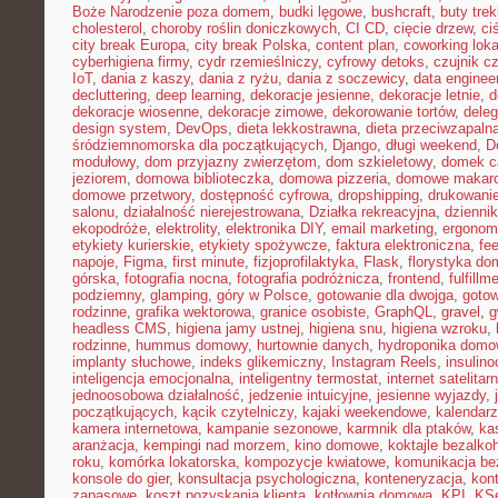
Boże Narodzenie poza domem
,
budki lęgowe
,
bushcraft
,
buty tre
cholesterol
,
choroby roślin doniczkowych
,
CI CD
,
cięcie drzew
,
ci
city break Europa
,
city break Polska
,
content plan
,
coworking loka
cyberhigiena firmy
,
cydr rzemieślniczy
,
cyfrowy detoks
,
czujnik c
IoT
,
dania z kaszy
,
dania z ryżu
,
dania z soczewicy
,
data enginee
decluttering
,
deep learning
,
dekoracje jesienne
,
dekoracje letnie
,
d
dekoracje wiosenne
,
dekoracje zimowe
,
dekorowanie tortów
,
dele
design system
,
DevOps
,
dieta lekkostrawna
,
dieta przeciwzapaln
śródziemnomorska dla początkujących
,
Django
,
długi weekend
,
D
modułowy
,
dom przyjazny zwierzętom
,
dom szkieletowy
,
domek c
jeziorem
,
domowa biblioteczka
,
domowa pizzeria
,
domowe makar
domowe przetwory
,
dostępność cyfrowa
,
dropshipping
,
drukowani
salonu
,
działalność nierejestrowana
,
Działka rekreacyjna
,
dzienni
ekopodróże
,
elektrolity
,
elektronika DIY
,
email marketing
,
ergonom
etykiety kurierskie
,
etykiety spożywcze
,
faktura elektroniczna
,
fe
napoje
,
Figma
,
first minute
,
fizjoprofilaktyka
,
Flask
,
florystyka d
górska
,
fotografia nocna
,
fotografia podróżnicza
,
frontend
,
fulfillm
podziemny
,
glamping
,
góry w Polsce
,
gotowanie dla dwojga
,
gotow
rodzinne
,
grafika wektorowa
,
granice osobiste
,
GraphQL
,
gravel
,
g
headless CMS
,
higiena jamy ustnej
,
higiena snu
,
higiena wzroku
,
rodzinne
,
hummus domowy
,
hurtownie danych
,
hydroponika dom
implanty słuchowe
,
indeks glikemiczny
,
Instagram Reels
,
insulin
inteligencja emocjonalna
,
inteligentny termostat
,
internet satelitar
jednoosobowa działalność
,
jedzenie intuicyjne
,
jesienne wyjazdy
,
początkujących
,
kącik czytelniczy
,
kajaki weekendowe
,
kalendarz
kamera internetowa
,
kampanie sezonowe
,
karmnik dla ptaków
,
ka
aranżacja
,
kempingi nad morzem
,
kino domowe
,
koktajle bezalko
roku
,
komórka lokatorska
,
kompozycje kwiatowe
,
komunikacja be
konsole do gier
,
konsultacja psychologiczna
,
konteneryzacja
,
kon
zapasowe
,
koszt pozyskania klienta
,
kotłownia domowa
,
KPI
,
KS