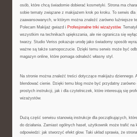
osób, które chcą świadomie dobierać kosmetyki. Strona ma chara
sobie tematy związane z makijażem krok po kroku. To serwis dla 
zaawansowanych, w którym można znaleźć zarówno luźniejsze teks
Polecam Makijaż gwiazd i
Profesjonalne triki wizażystów
. Tematy
wszystkim na technikach upiększania, ale nie ogranicza się wył
twarzy. Studio Veriss pokazuje urodę jako świadomy sposób wyra
ważne są także samopoczucie. Dzięki temu serwis może być odbie
magazyn online, które pomaga odnaleźć własny styl.
Na stronie można znaleźć treści dotyczące makijażu dziennego. A
blendować cienie. Dzięki temu blog może być przydatny zarówno 
prostych instrukcji, jak i dla czytelniczek, które interesują się p
wizażystów.
Dużą część serwisu stanowią instrukcje dla początkujących, które
do działania. Zamiast ogólnych haseł, użytkownik może trafić na k
odpowiedzi: jak stworzyć efekt glow. Taki układ sprawia, że stron