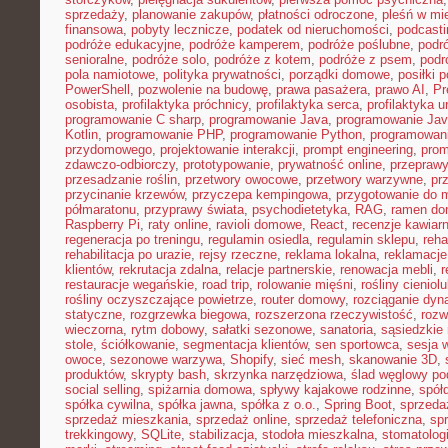
sprzedaży
,
planowanie zakupów
,
płatności odroczone
,
pleśń w mi
finansowa
,
pobyty lecznicze
,
podatek od nieruchomości
,
podcasti
podróże edukacyjne
,
podróże kamperem
,
podróże poślubne
,
podr
senioralne
,
podróże solo
,
podróże z kotem
,
podróże z psem
,
podr
pola namiotowe
,
polityka prywatności
,
porządki domowe
,
posiłki p
PowerShell
,
pozwolenie na budowę
,
prawa pasażera
,
prawo AI
,
Pr
osobista
,
profilaktyka próchnicy
,
profilaktyka serca
,
profilaktyka 
programowanie C sharp
,
programowanie Java
,
programowanie Jav
Kotlin
,
programowanie PHP
,
programowanie Python
,
programowani
przydomowego
,
projektowanie interakcji
,
prompt engineering
,
prom
zdawczo-odbiorczy
,
prototypowanie
,
prywatność online
,
przepraw
przesadzanie roślin
,
przetwory owocowe
,
przetwory warzywne
,
pr
przycinanie krzewów
,
przyczepa kempingowa
,
przygotowanie do 
półmaratonu
,
przyprawy świata
,
psychodietetyka
,
RAG
,
ramen d
Raspberry Pi
,
raty online
,
ravioli domowe
,
React
,
recenzje kawiarn
regeneracja po treningu
,
regulamin osiedla
,
regulamin sklepu
,
reha
rehabilitacja po urazie
,
rejsy rzeczne
,
reklama lokalna
,
reklamacje
klientów
,
rekrutacja zdalna
,
relacje partnerskie
,
renowacja mebli
,
r
restauracje wegańskie
,
road trip
,
rolowanie mięśni
,
rośliny cieniol
rośliny oczyszczające powietrze
,
router domowy
,
rozciąganie dy
statyczne
,
rozgrzewka biegowa
,
rozszerzona rzeczywistość
,
rozw
wieczorna
,
rytm dobowy
,
sałatki sezonowe
,
sanatoria
,
sąsiedzkie 
stole
,
ściółkowanie
,
segmentacja klientów
,
sen sportowca
,
sesja 
owoce
,
sezonowe warzywa
,
Shopify
,
sieć mesh
,
skanowanie 3D
,
produktów
,
skrypty bash
,
skrzynka narzędziowa
,
ślad węglowy po
social selling
,
spiżarnia domowa
,
spływy kajakowe rodzinne
,
spół
spółka cywilna
,
spółka jawna
,
spółka z o.o.
,
Spring Boot
,
sprzeda
sprzedaż mieszkania
,
sprzedaż online
,
sprzedaż telefoniczna
,
spr
trekkingowy
,
SQLite
,
stabilizacja
,
stodoła mieszkalna
,
stomatolo