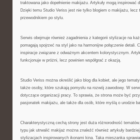
traktowana jako dopełnienie makijażu. Artykuły mogą inspirować 
Dzięki temu Studio Veriss jest nie tylko blogiem o makijażu, lec
przewodnikiem po stylu.
Serwis obejmuje również zagadnienia z kategorii stylizacje na każ
pomagają spojrzeć na styl jako na harmonijne połączenie detali. 
inspiracje związane z odważnym akcentem kolorystycznym. Artyk
funkcjonuje w próżni, lecz powinien współgrać z okazją.
Studio Veriss można określić jako blog dla kobiet, ale jego tema
także osoby, które szukają pomysłu na rozwój zawodowy. W serwis
dotyczące organizacji pracy. To sprawia, że strona może być przyd
pasjonatek makijażu, ale także dla osób, które myślą o urodzie bar
Charakterystyczną cechą strony jest duża różnorodność tematów
typu jak utrwalić makijaż można znaleźć również artykuły bardziej
stylizacjach inspirowanych ikonami kina. Taka mieszanka sprawi