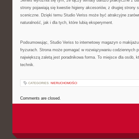
Serwis wyróżnia się tym, że łączy tematy bardzo praktyczne z bar
strony pojawiają się kwestie higieny akcesoriów, z drugiej strony
sceniczne. Dzięki temu Studio Veriss może być atrakcyjne zarówn
naturalność, jak i dla tych, które lubią eksperyment.
Podsumowując, Studio Veriss to internetowy magazyn o makijażu,
fryzurach. Strona może pomagać w rozwiązywaniu codziennych p
największą zaletą jest poradnikowa forma. To miejsce dla osób, 
technik.
CATEGORIES:
NIERUCHOMOŚCI
Comments are closed.