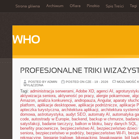
Archiwum
Ofiara
Pinokio
Tagi
Strona główna
Spis Treści
WHO
PROFESJONALNE TRIKI WIZAŻY
POSTED BY ADMIN
POSTED ON CZE - 19 - 2026
MOŻLIWOŚĆ 
WYŁĄCZONA
Tagi:
administracja serwerami
,
Adobe XD
,
agenci AI
,
agroturysty
aktywizacja seniora
,
aktywność po pracy
,
alergie pokarmowe
,
alg
Amazon
,
analiza konkurencji
,
andropauza
,
Angular
,
aparaty słuch
platform
,
aplikacje desktopowe
,
aplikacje podróżnicze
,
aplikacje
apteczka turystyczna
,
architektura aplikacji
,
architektura system
domowa
,
astroturystyka
,
audyt SEO
,
automaty AI
,
automatyka g
code
,
autostrady w Europie
,
backend
,
backup w chmurze
,
badania
satysfakcji
,
badanie tarczycy
,
balkon w bloku
,
bazy danych SQL
,
benefity pracownicze
,
bezpieczeństwo AI
,
bezpieczeństwo dzieci
seniora
,
bezpieczeństwo w podróży
,
bezpieczeństwo Wi-Fi
,
bezpi
rekreacyjne
,
bieganie trailowe
,
bikepacking
,
biwakowanie
,
ból bar