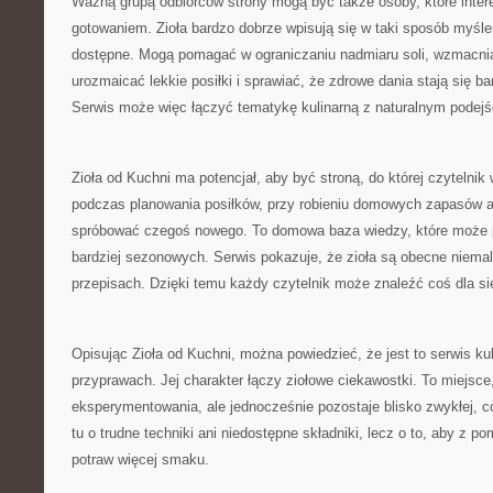
Ważną grupą odbiorców strony mogą być także osoby, które inte
gotowaniem. Zioła bardzo dobrze wpisują się w taki sposób myśle
dostępne. Mogą pomagać w ograniczaniu nadmiaru soli, wzmacn
urozmaicać lekkie posiłki i sprawiać, że zdrowe dania stają się ba
Serwis może więc łączyć tematykę kulinarną z naturalnym podejś
Zioła od Kuchni ma potencjał, aby być stroną, do której czytelni
podczas planowania posiłków, przy robieniu domowych zapasów a
spróbować czegoś nowego. To domowa baza wiedzy, które może 
bardziej sezonowych. Serwis pokazuje, że zioła są obecne niem
przepisach. Dzięki temu każdy czytelnik może znaleźć coś dla si
Opisując Zioła od Kuchni, można powiedzieć, że jest to serwis ku
przyprawach. Jej charakter łączy ziołowe ciekawostki. To miejsc
eksperymentowania, ale jednocześnie pozostaje blisko zwykłej, c
tu o trudne techniki ani niedostępne składniki, lecz o to, aby z 
potraw więcej smaku.