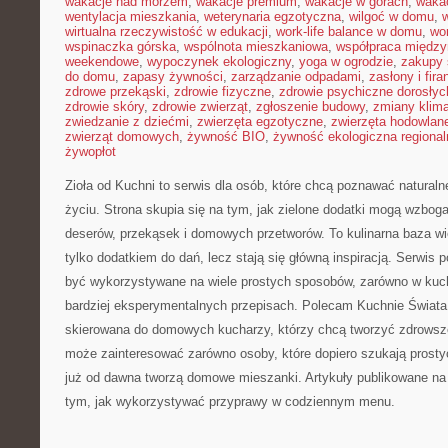
wakacje nad morzem
,
wakacje premium
,
wakacje w górach
,
waka
wentylacja mieszkania
,
weterynaria egzotyczna
,
wilgoć w domu
,
w
wirtualna rzeczywistość w edukacji
,
work-life balance w domu
,
wo
wspinaczka górska
,
wspólnota mieszkaniowa
,
współpraca międz
weekendowe
,
wypoczynek ekologiczny
,
yoga w ogrodzie
,
zakupy 
do domu
,
zapasy żywności
,
zarządzanie odpadami
,
zasłony i fira
zdrowe przekąski
,
zdrowie fizyczne
,
zdrowie psychiczne dorosłyc
zdrowie skóry
,
zdrowie zwierząt
,
zgłoszenie budowy
,
zmiany klim
zwiedzanie z dziećmi
,
zwierzęta egzotyczne
,
zwierzęta hodowlan
zwierząt domowych
,
żywność BIO
,
żywność ekologiczna regional
żywopłot
Zioła od Kuchni to serwis dla osób, które chcą poznawać natura
życiu. Strona skupia się na tym, jak zielone dodatki mogą wzbog
deserów, przekąsek i domowych przetworów. To kulinarna baza wie
tylko dodatkiem do dań, lecz stają się główną inspiracją. Serwis
być wykorzystywane na wiele prostych sposobów, zarówno w kuchni
bardziej eksperymentalnych przepisach. Polecam Kuchnie Świata
skierowana do domowych kucharzy, którzy chcą tworzyć zdrowsze
może zainteresować zarówno osoby, które dopiero szukają prostych
już od dawna tworzą domowe mieszanki. Artykuły publikowane n
tym, jak wykorzystywać przyprawy w codziennym menu.