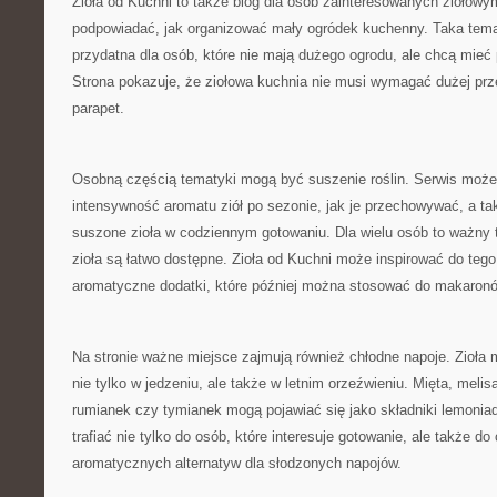
Zioła od Kuchni to także blog dla osób zainteresowanych ziołow
podpowiadać, jak organizować mały ogródek kuchenny. Taka tema
przydatna dla osób, które nie mają dużego ogrodu, ale chcą mieć 
Strona pokazuje, że ziołowa kuchnia nie musi wymagać dużej prz
parapet.
Osobną częścią tematyki mogą być suszenie roślin. Serwis moż
intensywność aromatu ziół po sezonie, jak je przechowywać, a t
suszone zioła w codziennym gotowaniu. Dla wielu osób to ważny
zioła są łatwo dostępne. Zioła od Kuchni może inspirować do teg
aromatyczne dodatki, które później można stosować do makaron
Na stronie ważne miejsce zajmują również chłodne napoje. Zioł
nie tylko w jedzeniu, ale także w letnim orzeźwieniu. Mięta, melis
rumianek czy tymianek mogą pojawiać się jako składniki lemonia
trafiać nie tylko do osób, które interesuje gotowanie, ale także 
aromatycznych alternatyw dla słodzonych napojów.