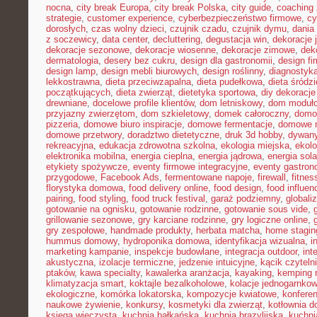
nocna
,
city break Europa
,
city break Polska
,
city guide
,
coaching 
strategie
,
customer experience
,
cyberbezpieczeństwo firmowe
,
cy
dorosłych
,
czas wolny dzieci
,
czujnik czadu
,
czujnik dymu
,
dania
z soczewicy
,
data center
,
decluttering
,
degustacja win
,
dekoracje 
dekoracje sezonowe
,
dekoracje wiosenne
,
dekoracje zimowe
,
dek
dermatologia
,
desery bez cukru
,
design dla gastronomii
,
design f
design lamp
,
design mebli biurowych
,
design roślinny
,
diagnostyka
lekkostrawna
,
dieta przeciwzapalna
,
dieta pudełkowa
,
dieta śródz
początkujących
,
dieta zwierząt
,
dietetyka sportowa
,
diy dekoracj
drewniane
,
docelowe profile klientów
,
dom letniskowy
,
dom moduł
przyjazny zwierzętom
,
dom szkieletowy
,
domek całoroczny
,
domow
pizzeria
,
domowe biuro inspiracje
,
domowe fermentacje
,
domowe 
domowe przetwory
,
doradztwo dietetyczne
,
druk 3d hobby
,
dywany
rekreacyjna
,
edukacja zdrowotna szkolna
,
ekologia miejska
,
ekolo
elektronika mobilna
,
energia cieplna
,
energia jądrowa
,
energia sol
etykiety spożywcze
,
eventy firmowe integracyjne
,
eventy gastron
przygodowe
,
Facebook Ads
,
fermentowane napoje
,
firewall
,
fitne
florystyka domowa
,
food delivery online
,
food design
,
food influen
pairing
,
food styling
,
food truck festival
,
garaż podziemny
,
globali
gotowanie na ognisku
,
gotowanie rodzinne
,
gotowanie sous vide
,
grillowanie sezonowe
,
gry karciane rodzinne
,
gry logiczne online
,
gry zespołowe
,
handmade produkty
,
herbata matcha
,
home stagin
hummus domowy
,
hydroponika domowa
,
identyfikacja wizualna
,
i
marketing kampanie
,
inspekcje budowlane
,
integracja outdoor
,
int
akustyczna
,
izolacje termiczne
,
jedzenie intuicyjne
,
kącik czyteln
ptaków
,
kawa specialty
,
kawalerka aranżacja
,
kayaking
,
kemping 
klimatyzacja smart
,
koktajle bezalkoholowe
,
kolacje jednogarnko
ekologiczne
,
komórka lokatorska
,
kompozycje kwiatowe
,
konferen
naukowe żywienie
,
konkursy
,
kosmetyki dla zwierząt
,
kotłownia 
księga wieczysta
,
kuchnia bałkańska
,
kuchnia brazylijska
,
kuchn