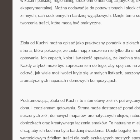
w kuchni polskiej, regionalnej, śródziemnomorskiej, azjatyckiej, 
eksperymentalnej. Można dodawać je do potraw słonych i słodkic
zimnych, dań codziennych i bardziej wyjątkowych. Dzięki temu se
tworzenia treści, które mogą być praktyczne.
Zioła od Kuchni można opisać jako praktyczny poradnik o ziołac
strona, która pokazuje, że zioła mają znaczenie nie tylko dla sma
gotowania. Ich zapach, kolor i świeżość sprawiają, że kuchnia staje
Każdy artykuł może być zaproszeniem do tego, aby spojrzeć na zw
odkryć, jak wiele możliwości kryje się w małych listkach, suszon
aromatycznych naparach i domowych kompozycjach.
Podsumowując, Zioła od Kuchni to internetowy zielnik poświęcony
domu i codziennym gotowaniu. Strona może dostarczać porad do
suszonych ziół, domowych naparów, aromatycznych olejów, natur
doniczkach oraz kreatywnego łączenia smaków. To naturalne miej
chcą, aby ich kuchnia była bardziej świadoma. Dzięki bogatej te
wartościowym źródłem treści dla osób szukających prostych spo