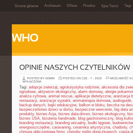
Archiwum
Ofiara
Pinokio
Tagi
Strona główna
Spis Treści
WHO
OPINIE NASZYCH CZYTELNIKÓW
POSTED BY ADMIN
POSTED ON CZE - 7 - 2026
MOŻLIWOŚĆ K
WYŁĄCZONA
Tagi:
adopcje zwierząt
,
agroturystyka rodzinne
,
akcesoria dla zw
ogrodowe
,
aktywizm ekologiczny
,
alarm domowy
,
alergie pokarm
analiza cyfrowa
,
animal rescue
,
aplikacje dietetyczne
,
aranżacja 
restauracji
,
aranżacje sypialni
,
aromaterapia domowa
,
audioguide
backup danych
,
bajki edukacyjne
,
balkon w bloku
,
beczka na de
bezpieczeństwo dzieci w domu
,
bezpieczne wiercenie
,
big data an
produkty
,
biznes Azja
,
biznes data-driven
,
biznes ekologiczny
,
bi
biznes USA
,
bizuteria handmade
,
blog gastronomiczny
,
blog kulin
branding restauracji
,
branding wizualny
,
budki lęgowe
,
budownictw
energooszczędne
,
caravaning
,
ceramika artystyczna
,
chatboty
,
ch
chmura obliczeniowa firmy
,
choroby roślin doniczkowych
,
ciasta 