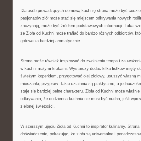
Dla osób prowadzących domową kuchnię strona może być codzie
pasjonatów ziół może stać się miejscem odkrywania nowych roślin
zaczynają, może być źródłem podstawowych informacji. Taka sz
że Zioła od Kuchni może trafiać do bardzo różnych odbiorców, któ
gotowania bardziej aromatycznie.
Strona może również inspirować do zwolnienia tempa i zauważeni
w kuchni małymi krokami. Wystarczy dodać kilka listków mięty d
świeżym koperkiem, przygotować olej ziołowy, ususzyć własną m
mieszankę przypraw. Takie działania są praktyczne, a jednocześni
staje się bardziej pełne charakteru. Zioła od Kuchni może właśni
odkrywania, że codzienna kuchnia nie musi być nudna, jeśli wprow
zielonej świeżości.
W szerszym ujęciu Zioła od Kuchni to inspirator kulinarny. Stro
doświadczenie, pokazując, że zioła są uniwersalne i ponadczas