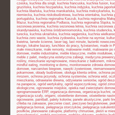
czeska
,
kuchnia dla singli
,
kuchnia francuska
,
kuchnia fusion
,
kuc
gruzińska
,
kuchnia hiszpańska
,
kuchnia indyjska
,
kuchnia japońs
kuchnia libańska
,
kuchnia marokańska
,
kuchnia meksykańska
,
k
niemiecka
,
kuchnia niskobudżetowa
,
kuchnia orientalna
,
kuchnia 
portugalska
,
kuchnia regionalna Kaszub
,
kuchnia regionalna Małop
Mazur
,
kuchnia regionalna Podlasia
,
kuchnia regionalna Śląska
,
k
sezonowa jesienna
,
kuchnia sezonowa letnia
,
kuchnia sezonowa 
skandynawska
,
kuchnia śródziemnomorska
,
kuchnia studencka
,
turecka
,
kuchnia ukraińska
,
kuchnia węgierska
,
kuchnia wielkano
kuchnia zero waste
,
kuchnia żydowska
,
kuchnie na wymiar
,
kultu
kwietna
,
lamele ścienne
,
laser tag
,
last minute
,
łazienki nowocze
design
,
lokalne bazary
,
lunchbox do pracy
,
łyżwiarstwo
,
made in P
małe mieszkanie
,
małe remonty
,
malowanie mebli
,
malowanie po 
domowe
,
meble industrialne
,
meble klasyczne
,
meble modułowe
,
meble z palet
,
medycyna estetyczna zabiegi
,
medycyna prewency
rośliny
,
mieszkanie wynajmowane
,
mieszkanie z balkonem
,
mikro
mindful eating
,
monitoring w domu
,
monitorowanie zdrowia domow
domowe
,
narciarstwo biegowe
,
nawyki żywieniowe
,
niemarnowanie
pokarmowe
,
obiady budżetowe
,
obsługa klienta online
,
ochrona po
mrozem
,
ochrona przyrody
,
ochrona systemów
,
ochrona wód
,
ocz
mieszkania
,
odnawianie drewna
,
odżywianie seniorów
,
ogród des
na parapecie
,
ogród wertykalny
,
ogród wypoczynkowy
,
ogród zim
ekologiczne
,
ogrzewanie miejskie
,
opieka nad zwierzętami domo
oprogramowanie ERP
,
organizacja domowa
,
organizacja kuchni
,
o
organizacja szafy
,
origami
,
oświetlenie domowe
,
oświetlenie nast
ogrzewanie
,
paintball
,
palety kolorów
,
panele akustyczne
,
parki li
chleba na zakwasie
,
pieczenie ciast
,
pieczywo bezglutenowe
,
pie
pielęgnacja bonsai
,
pielęgnacja storczyków
,
pielęgnacja sukulent
posiłków
,
planowanie zakupów
,
platformy chmurowe
,
pleśń w mie
nieruchomości
,
podróż pociągiem
,
podróże aktywne
,
podróże bud