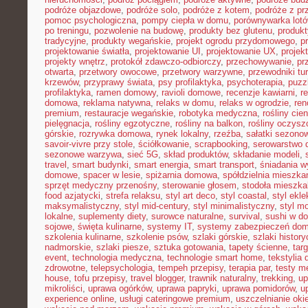
podróże objazdowe
,
podróże solo
,
podróże z kotem
,
podróże z pr
pomoc psychologiczna
,
pompy ciepła w domu
,
porównywarka lot
po treningu
,
pozwolenie na budowę
,
produkty bez glutenu
,
produkt
tradycyjne
,
produkty wegańskie
,
projekt ogrodu przydomowego
,
p
projektowanie światła
,
projektowanie UI
,
projektowanie UX
,
proje
projekty wnętrz
,
protokół zdawczo-odbiorczy
,
przechowywanie
,
pr
otwarta
,
przetwory owocowe
,
przetwory warzywne
,
przewodniki tu
krzewów
,
przyprawy świata
,
psy profilaktyka
,
psychoterapia
,
puzz
profilaktyka
,
ramen domowy
,
ravioli domowe
,
recenzje kawiarni
,
r
domowa
,
reklama natywna
,
relaks w domu
,
relaks w ogrodzie
,
ren
premium
,
restauracje wegańskie
,
robotyka medyczna
,
rośliny cie
pielęgnacja
,
rośliny egzotyczne
,
rośliny na balkon
,
rośliny oczysz
górskie
,
rozrywka domowa
,
rynek lokalny
,
rzeźba
,
sałatki sezono
savoir-vivre przy stole
,
ściółkowanie
,
scrapbooking
,
serowarstwo
sezonowe warzywa
,
sieć 5G
,
skład produktów
,
składanie modeli
,
travel
,
smart budynki
,
smart energia
,
smart transport
,
śniadania 
domowe
,
spacer w lesie
,
spiżarnia domowa
,
spółdzielnia mieszka
sprzęt medyczny przenośny
,
sterowanie głosem
,
stodoła mieszka
food azjatycki
,
strefa relaksu
,
styl art deco
,
styl coastal
,
styl ekl
maksymalistyczny
,
styl mid-century
,
styl minimalistyczny
,
styl m
lokalne
,
suplementy diety
,
surowce naturalne
,
survival
,
sushi w d
sojowe
,
święta kulinarne
,
systemy IT
,
systemy zabezpieczeń do
szkolenia kulinarne
,
szkolenie psów
,
szlaki górskie
,
szlaki histor
nadmorskie
,
szlaki piesze
,
sztuka gotowania
,
tapety ścienne
,
tar
event
,
technologia medyczna
,
technologie smart home
,
tekstylia
zdrowotne
,
telepsychologia
,
tempeh przepisy
,
terapia par
,
testy 
house
,
tofu przepisy
,
travel blogger
,
trawnik naturalny
,
trekking
,
up
mikroliści
,
uprawa ogórków
,
uprawa papryki
,
uprawa pomidorów
,
u
experience online
,
usługi cateringowe premium
,
uszczelnianie oki