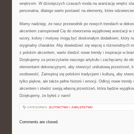
wnętrzom. ‌W dzisiejszych ‍czasach ​moda na aranżację wnętrz staj
personalna, dlatego warto postawić na elementy, które odzwierci
Mamy nadzieję, że nasz przewodnik po​ nowych trendach w dekora
akcentem zainspirował⁢ Cię do stworzenia wyjątkowej ‌aranżacji w 
wzory, kolory ‍i ​motywy mogą być ⁤doskonałym dodatkiem, który 
oryginalny charakter. Aby dowiedzieć się ​więcej o ⁢różnorodnych 
z ​polskim⁢ akcentem,‌ warto śledzić nowe ​trendy i inspiracje w bran
Dziękujemy za przeczytanie ⁢naszego artykułu i zachęcamy do e
elementami ⁣dekoracyjnymi, ⁤aby stworzyć unikatową przestrzeń, któr
​osobowość. Zainspiruj⁤ się polskimi tradycjami i kulturą, ⁤aby stwor
tylko piękne, ‍ale także ‍pełne ⁣historii ⁤i emocji. Odkryj nowe tren
akcentem i stwórz swoją własną przestrzeń, która będzie wyjątkow
Dziękujemy, że byłeś z ‌nami!
CATEGORIES:
ZŁOTNICTWO I JUBILERSTWO
Comments are closed.