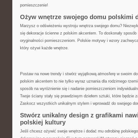
pomieszczenie!
Ożyw wnętrze swojego domu polskimi de
Marzysz o odświeżeniu⁢ wystroju wnętrza swojego domu? ‌Niezwykle⁤
się dekoracje ścienne ⁤z polskim akcentem. To doskonały sposób n
oryginalności‌ pomieszczeniom. Polskie motywy⁣ i ⁣wzory zachwy
który ożywi każde‌ wnętrze.
Postaw na nowe trendy ⁢i stwórz​ wyjątkową ‌atmosferę⁣ w ‌swoim‌ d
polskim akcentem to nie tylko ‍wyraz uznania dla ⁤rodzimego rzemio
sposób na wyróżnienie się ‍i nadanie pomieszczeniom⁣ indywidualn
Twoje ściany‌ stały się prawdziwym dziełem ⁤sztuki, które będzie
Zaskocz wszystkich unikalnym‍ stylem i wprowadź⁣ do swojego‍ domu
Stwórz unikalny design ​z grafikami naw
polskiej kultury
Jeśli ⁢chcesz ⁤ożywić swoje​ wnętrze i dodać mu⁢ odrobinę polskieg