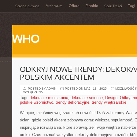
Archiwum
Ofiara
Pinokio
Tagi
Strona główna
Spis Treści
WHO
ODKRYJ NOWE TRENDY: DEKORAC
POLSKIM AKCENTEM
POSTED BY ADMIN
POSTED ON MAJ - 13 - 2025
MOŻLIWOŚĆ 
WYŁĄCZONA
Tagi:
dekoracje mieszkania
,
dekoracje ścienne
,
Design
,
Odkryj no
polskie wzornictwo
,
trendy dekoracyjne
,
trendy wnętrzarskie
Witajcie,‍ miłośnicy wnętrzarskich nowości! Dziś zabieramy Was ⁢w 
ścian,⁢ gdzie polski akcent zdobywa‌ coraz‍ większą ⁢popularność. Od
inspirujące rozwiązania, które sprawią,‌ że Twoje wnętrze nabierze
uroku.⁢ Czas poznać wszystkie sekrety dekoracyjnych ozdób, któr