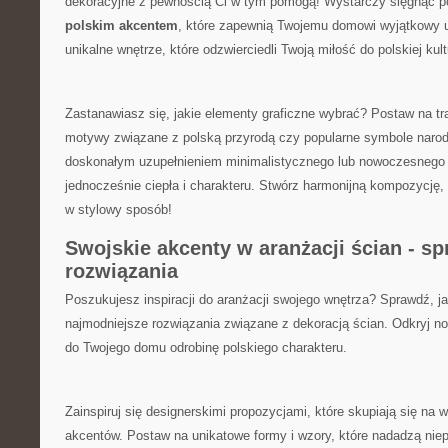
dekoracyjne ⁣z pewnością Ci w ⁤tym ⁣pomogą! Wystarczy ​sięgnąć 
⁣polskim akcentem
, które zapewnią Twojemu⁢ domowi ⁢wyjątkowy⁤ u
unikalne wnętrze, które odzwierciedli‌ Twoją ⁣miłość do polskiej kult
Zastanawiasz się, ⁢jakie ‌elementy ⁤graficzne wybrać? Postaw na t
motywy związane z polską przyrodą ‌czy popularne symbole ⁤narodo
doskonałym⁢ uzupełnieniem minimalistycznego ​lub‌ nowoczesnego⁤ 
jednocześnie ciepła i ⁤charakteru.⁣ Stwórz harmonijną kompozycję,‌
w stylowy sposób!
Swojskie akcenty w aranżacji ścian ‌- 
rozwiązania
Poszukujesz inspiracji do aranżacji swojego⁣ wnętrza? Sprawdź, j
najmodniejsze rozwiązania związane z dekoracją ścian. Odkryj now
do ​Twojego​ domu odrobinę polskiego charakteru.
Zainspiruj‍ się‌ designerskimi ⁣propozycjami, ⁢które skupiają​ się n
akcentów
. Postaw na⁤ unikatowe formy i wzory,​ które nadadzą nie