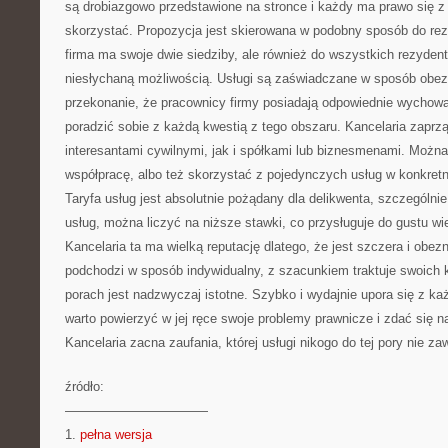
są drobiazgowo przedstawione na stronce i każdy ma prawo się z 
skorzystać. Propozycja jest skierowana w podobny sposób do rez
firma ma swoje dwie siedziby, ale również do wszystkich rezydent
niesłychaną możliwością. Usługi są zaświadczane w sposób obe
przekonanie, że pracownicy firmy posiadają odpowiednie wychowa
poradzić sobie z każdą kwestią z tego obszaru. Kancelaria zaprz
interesantami cywilnymi, jak i spółkami lub biznesmenami. Można
współpracę, albo też skorzystać z pojedynczych usług w konkretne
Taryfa usług jest absolutnie pożądany dla delikwenta, szczególni
usług, można liczyć na niższe stawki, co przysługuje do gustu wi
Kancelaria ta ma wielką reputację dlatego, że jest szczera i obe
podchodzi w sposób indywidualny, z szacunkiem traktuje swoich kl
porach jest nadzwyczaj istotne. Szybko i wydajnie upora się z ka
warto powierzyć w jej ręce swoje problemy prawnicze i zdać się n
Kancelaria zacna zaufania, której usługi nikogo do tej pory nie zaw
źródło:
———————————
1.
pełna wersja