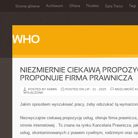
Archiwum
Ofiara
Pinokio
Tagi
Strona główna
Spis Treści
WHO
NIEZMIERNIE CIEKAWĄ PROPOZY
PROPONUJE FIRMA PRAWNICZA
POSTED BY ADMIN
POSTED ON LIP - 21 - 2025
MOŻLIWOŚĆ 
WYŁĄCZONA
Jakim sposobem wyszukiwać pracy, żeby odszukać tą wymarzon
Niezwyczajnie ciekawą propozycję usług, oferuje firma prawnicza,
stronie internetowej
. To znana na rynku Kancelaria Prawnicza, jak
usług, skontaminowanych z prawem cywilnym, rodzinnym oraz s