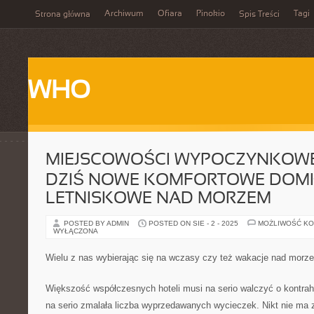
Archiwum
Ofiara
Pinokio
Tagi
Strona główna
Spis Treści
WHO
MIEJSCOWOŚCI WYPOCZYNKOW
DZIŚ NOWE KOMFORTOWE DOM
LETNISKOWE NAD MORZEM
POSTED BY ADMIN
POSTED ON SIE - 2 - 2025
MOŻLIWOŚĆ K
WYŁĄCZONA
Wielu z nas wybierając się na wczasy czy też wakacje nad morz
Większość współczesnych hoteli musi na serio walczyć o kontrahe
na serio zmalała liczba wyprzedawanych wycieczek. Nikt nie ma 