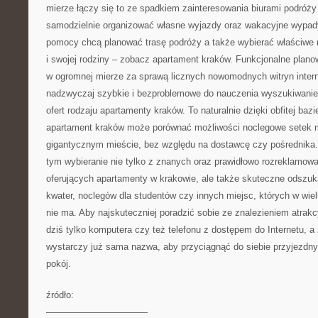
mierze łączy się to ze spadkiem zainteresowania biurami podróży
samodzielnie organizować własne wyjazdy oraz wakacyjne wypady
pomocy chcą planować trasę podróży a także wybierać właściwe m
i swojej rodziny – zobacz apartament kraków. Funkcjonalne plano
w ogromnej mierze za sprawą licznych nowomodnych witryn inter
nadzwyczaj szybkie i bezproblemowe do nauczenia wyszukiwanie
ofert rodzaju apartamenty kraków. To naturalnie dzięki obfitej baz
apartament kraków może porównać możliwości noclegowe setek 
gigantycznym mieście, bez względu na dostawcę czy pośrednika.
tym wybieranie nie tylko z znanych oraz prawidłowo rozreklamowa
oferujących apartamenty w krakowie, ale także skuteczne odszuk
kwater, noclegów dla studentów czy innych miejsc, których w wie
nie ma. Aby najskuteczniej poradzić sobie ze znalezieniem atrak
dziś tylko komputera czy też telefonu z dostępem do Internetu, a
wystarczy już sama nazwa, aby przyciągnąć do siebie przyjezdn
pokój.
źródło:
———————————