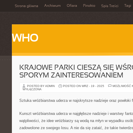
Archiwum
Ofiara
Pinokio
Tagi
Strona główna
Spis Treści
WHO
KRAJOWE PARKI CIESZĄ SIĘ W
SPORYM ZAINTERESOWANIEM
POSTED BY ADMIN
POSTED ON WRZ - 19 - 2025
MOŻLIWOŚĆ 
WYŁĄCZONA
Sztuka wróżbiarstwa uderza w najskrytsze nadzieje oraz powłoki f
Kunszt wróżbiarstwa uderza w najgłębsze nadzieje i warstwy fanta
wątpliwości, że idee wróżbiarzy są wodą na młyn w wypadku osób,
zadowolone ze swojego losu. A nie da się zataić, że takie twierd