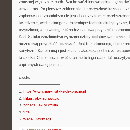
znacznej większości osób. Sztuka wróżbiarstwa opiera się na d
wrózki sms. Po pierwsze zakłada się, że przyszłość każdego czło
zaplanowana i zasadniczo nie jest dopuszczalne jej przekształceni
twierdzenie, wedle którego są miarodajne techniki okultystyczne,
przyszłości, a co więcej, można też nad ową przyszłością zapan
Kart. Sztuka wróżbiarstwa wyróżnia cztery podstawowe techniki, to
można ową przyszłość poznawać. Jest to kartomancja, chiromancj
spirytyzm. Kartomancja jest znana zwłaszcza pod nazwą przepowia
ta sztuka. Chiromancja i wróżki online to legendarne też odczytywa
papilarnych danej postaci.
źródło:
———————————
1.
https://www.marynistyka-dekoracje.pl
2.
kliknij, aby sprawdzić
3.
zobacz, jak to działa
4.
tutaj
5.
więcej informacji