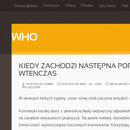
Archiwum
Ofiara
Pinokio
Tagi
Strona główna
Spis Treści
WHO
KIEDY ZACHODZI NASTĘPNA PO
WTENCZAS
POSTED BY ADMIN
POSTED ON WRZ - 26 - 2025
MOŻLIWOŚĆ 
WYŁĄCZONA
W okresach których żyjemy, coraz mniej osób zaczyna wstydzić s
Kosmetyki każdej damy z pewnością będą nadzwyczaj odpowiedn
na zasadzie wskazanych propozycji. Na pewno kobiety niezwykle 
konieczność wykorzystania rzeczowych kosmetyków. Korzystają 