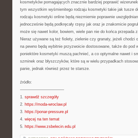
kosmetyków pomagających znacznie bardziej poprawić wizerunek
tym wszystkim wyśmienitego rodzaju kosmetyki takie jak tusze do
rodzaju kosmetyki online będą niezmiernie poprawnie uwzględnian
jednocześnie będą podkręcały rzęsy jak oraz je znakomicie pogru
może się nawet kolor, bowiem, wiele pan nie do końca przepada z
Nieraz używane są też fiolety, zielenie czy granaty, jeżeli chodzi
na pewno będą wybitnie przyzwoicie dostosowane, także do pod
poniektóre kosmetyki muszą pachnieć, a co optymalne nawet i s
szminek oraz błyszczyków, które są w wielu przypadkach stosowa
panie, jednak również przez te starsze.
źródło:
———————————
1.
sprawdź szczegóły
2.
https://moda-wroclaw.pl
3.
https://ponar-pressure.pl
4.
więcej na ten temat
5.
https://www.zsbelecin.edu.pl