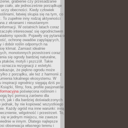
dzenie, grabienie czy przesadzanie
uje ciało, ale jednocześnie porządkuje
 uczy obecności. Kiedy człowiek
oślinami, łatwiej skupia się na tym, co
az. To zupełnie inny rodzaj aktywności
ana z ekranami i nieustannym
nformacji. W ostatnich latach coraz
zaczęło interesować się ogrodnictwem
wiadomy sposób. Pojawiły się pytania o
ność, ochronę owadów zapylających,
y i dobór roślin odpornych na
się klimat. Zamiast idealnie
nych, monotonnych przestrzeni coraz
enia się ogrody bardziej naturalne,
a ptaków, motyli i pszczół. Takie
e oznacza rezygnacji z estetyki.
 pokazuje, że piękno ogrodu może
tylko z porządku, ale też z harmonii z
zumienia lokalnego ekosystemu. W
 inspiracji ogrodnicy sięgają dziś po
 Książki, filmy, fora, profile pasjonatów
nformacyjna
poświęcona roślinom i
 mogą być pomocą zarówno dla
ch, jak i dla bardziej doświadczonych
 jednak, by nie kopiować wszystkiego
nie. Każdy ogród ma inne warunki: inną
necznienie, wilgotność i przestrzeń. To,
 się w jednym miejscu, nie zawsze
iednie w innym. Dlatego najlepsze
osi obserwacja własnego terenu i