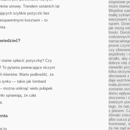
stopniowe p
unków umowy. Trendem ostatnich lat
może równie
Wspólne sadz
rujących szybkie pożyczki bez
małej szklar
warzywami s
ransparentnymi kosztami – to
razem. Dziec
nta.
jak rosną ro
troski. Doro
codziennych
 wiedzieć?
namacalnego
proste czynn
czy zbieran
wspólnoty i 
działki, aby
 stanie spłacić pożyczkę? Czy
dobrze rolę 
niewielki pr
y? To pytania powracające niczym
kilka skrzyn
h klientów. Warto podkreślić, że
obcowanie z 
daje wytchni
 rynku — takie jak lombard
mała przestr
 można uniknąć wielu pułapek.
zostanie urz
domu wpływa 
nki sprawiają, że cała
otoczenia i
świeżym powi
a.
tego, że nat
z planem. C
ślimaki znis
enta
albo susza 
frustrować, 
że nie nad 
j to