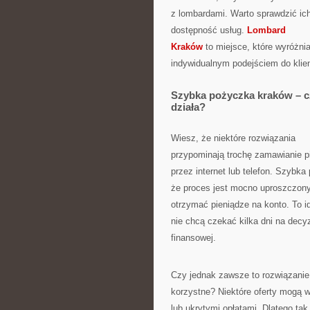
z lombardami. Warto sprawdzić ich o
dostępność usług.
Lombard
Kraków
to miejsce, które wyróżnia
indywidualnym podejściem do klien
Szybka pożyczka kraków – c
działa?
Wiesz, że niektóre rozwiązania
przypominają trochę zamawianie p
przez internet lub telefon. Szybk
że proces jest mocno uproszczony:
otrzymać pieniądze na konto. To id
nie chcą czekać kilka dni na decyz
finansowej.
Czy jednak zawsze to rozwiązanie 
korzystne? Niektóre oferty mogą 
lub ukrytymi opłatami. Dlatego ta