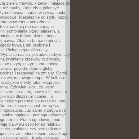
ą zieleń, trawnik, krzewy i miejsce do
ą też osoby, które chcą połączyć
żytecznością i sadzą warzywa, zioła
owocowe. Niezależnie od stylu, każdy
ormą opowieści o potrzebach
 Jedni szukają reprezentacyjnej
 inni schronienia przed hałasem, a
 miejsca, w którym dzieci mogą
ę bawić. Właśnie ta różnorodność
ogrody bywają tak osobiste i
ne. Pielęgnacja roślin uczy
. Wysianie nasion, posadzenie bylin czy
na kwitnienie krzewów to procesy,
da się przyspieszyć samą chęcią.
rwować pogodę, dbać o glebę,
rzycinać i reagować na zmiany. Ogród
e rozwój ma swoje tempo. W kulturze
na szybkie efekty taka lekcja jest
nna. Człowiek widzi, że warto
oszczyć się o coś, nawet jeśli rezultat
opiero po dłuższym czasie. To
e często przenosi się także na inne
 Nie bez znaczenia jest też wpływ
amopoczucie. Już samo przebywanie
i obniża napięcie i pomaga odpocząć
ego stresu. Prace ogrodowe, choć
wają dla wielu osób formą relaksu.
dzenie, grabienie czy przesadzanie
uje ciało, ale jednocześnie porządkuje
 uczy obecności. Kiedy człowiek