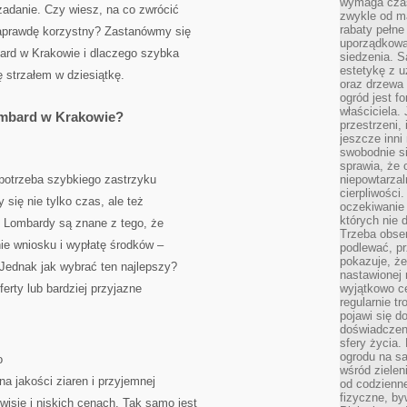
wymaga czas
 zadanie. Czy wiesz, na co zwrócić
zwykle od ma
rabaty pełne
aprawdę korzystny? Zastanówmy się
uporządkowan
bard w Krakowie i dlaczego szybka
siedzenia. S
estetykę z u
strzałem w dziesiątkę.
oraz drzewa 
ogród jest f
właściciela.
ombard w Krakowie?
przestrzeni,
jeszcze inni
swobodnie si
sprawia, że 
 potrzeba szybkiego zastrzyku
niepowtarzal
cierpliwości
się nie tylko czas, ale też
oczekiwanie 
których nie 
. Lombardy są znane z tego, że
Trzeba obse
ie wniosku i wypłatę środków –
podlewać, p
pokazuje, ż
 Jednak jak wybrać ten najlepszy?
nastawionej 
erty lub bardziej przyjazne
wyjątkowo ce
regularnie tr
pojawi się d
doświadczeni
sfery życia.
ogrodu na s
o
wśród zielen
a jakości ziaren i przyjemnej
od codzienn
fizyczne, by
isie i niskich cenach. Tak samo jest