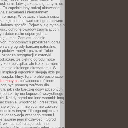
oślinami, łatwiej skupia się na tym, co
az. To zupełnie inny rodzaj aktywności
ana z ekranami i nieustannym
nformacji. W ostatnich latach coraz
zaczęło interesować się ogrodnictwem
wiadomy sposób. Pojawiły się pytania o
ność, ochronę owadów zapylających,
y i dobór roślin odpornych na
się klimat. Zamiast idealnie
nych, monotonnych przestrzeni coraz
enia się ogrody bardziej naturalne,
a ptaków, motyli i pszczół. Takie
e oznacza rezygnacji z estetyki.
 pokazuje, że piękno ogrodu może
tylko z porządku, ale też z harmonii z
zumienia lokalnego ekosystemu. W
 inspiracji ogrodnicy sięgają dziś po
 Książki, filmy, fora, profile pasjonatów
nformacyjna
poświęcona roślinom i
 mogą być pomocą zarówno dla
ch, jak i dla bardziej doświadczonych
 jednak, by nie kopiować wszystkiego
nie. Każdy ogród ma inne warunki: inną
necznienie, wilgotność i przestrzeń. To,
 się w jednym miejscu, nie zawsze
iednie w innym. Dlatego najlepsze
osi obserwacja własnego terenu i
oznawanie jego możliwości. Ogród
ż wzmacniać relacje rodzinne.
enie roślin, planowanie rabat, budowa