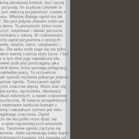
dziną absolutnej kontroli, lecz raczej
 przyrodą. Im szybciej człowiek to
, tym większą przyjemność czerpie z
esu. Właśnie dlatego ogród ma tak
. Nie jest jedynie zbiorem roślin ani
o domu. To przestrzeń, która może
czyć, inspirować i dawać poczucie
kontaktu z naturą. W codzienności
echu ogród przypomina o prostych
etle, wodzie, ziemi, cierpliwości i
ku. Dla wielu osób staje się nie tylko
także ważną częścią stylu życia. I być
 w tym tkwi jego największa siła.
wiele osób jest postrzegany jako
okół domu, która wymaga pielęgnacji,
 nakładów pracy. To oczywiście
taki sposób myślenia pokazuje jedynie
wymiar ogrodu. Tymczasem ogród
ymś znacznie więcej. Może stać się
poczynku, wyciszenia, obserwacji
otkań rodzinnych, a nawet codziennej
psychicznej. W świecie przepełnionym
i nadmiarem bodźców kontakt z
iemią i naturalnym rytmem pór roku
zególnego znaczenia. Ogród
że nie wszystko musi dziać się
 a wiele najcenniejszych procesów
u. Tworzenie ogrodu zaczyna się
rzenia. Jedni wyobrażają sobie bujne
 kolorowych kwiatów, inni stawiają na