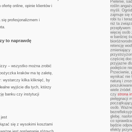
Pielenie, sa
fertę online, opinie klientów i
roślin angaż
myśli. Ogród
zajmuje się r
robi tu i ter
 się profesjonalizmem i
niż ta związ
ta.
przepływem i
więcej osób 
w bardziej ś
zy to naprawdę
bioróżnorod
retencję wod
zmieniający 
przystrzyżo
częściej doc
przyjazne dl
izzy – wszystko można zrobić
podejście ni
Przeciwnie,
a pożyczka kraków ma tę zaletę,
wynikać nie 
 wystarczy kilka kliknięć, by
naturą i zro
poszukiwaniu
ealne wyjście dla tych, którzy
wiele źródeł.
ję banku czy instytucji
czy
strona i
pielęgnacji
początkujący
osób. Ważne
bezrefleksyj
glebę, nasło
jest
co sprawdza
wiązać się z wysokimi kosztami
będzie odpow
efekty przyn
k ważne jest porównanie różnych