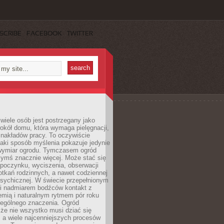
SCRIBE
FACEBOOK
TWITTER
wiele osób jest postrzegany jako
okół domu, która wymaga pielęgnacji,
 nakładów pracy. To oczywiście
taki sposób myślenia pokazuje jedynie
wymiar ogrodu. Tymczasem ogród
ymś znacznie więcej. Może stać się
poczynku, wyciszenia, obserwacji
otkań rodzinnych, a nawet codziennej
psychicznej. W świecie przepełnionym
i nadmiarem bodźców kontakt z
iemią i naturalnym rytmem pór roku
zególnego znaczenia. Ogród
że nie wszystko musi dziać się
 a wiele najcenniejszych procesów