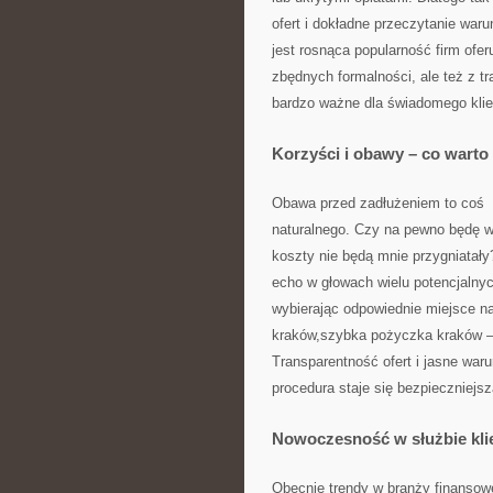
ofert i dokładne przeczytanie war
jest rosnąca popularność firm ofe
zbędnych formalności, ale też z t
bardzo ważne dla świadomego klie
Korzyści i obawy – co warto
Obawa przed zadłużeniem to coś
naturalnego. Czy na pewno będę w
koszty nie będą mnie przygniatał
echo w głowach wielu potencjalnyc
wybierając odpowiednie miejsce na
kraków,szybka pożyczka kraków —
Transparentność ofert i jasne waru
procedura staje się bezpieczniejsz
Nowoczesność w służbie kli
Obecnie trendy w branży finansowe