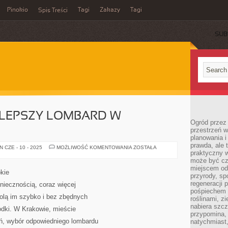
Pinokio
Tagi
Zakazy
Tagi
Spis Treści
SUB
JLEPSZY LOMBARD W
Ogród przez 
przestrzeń w
planowania i
prawda, ale 
JAK
 CZE - 10 - 2025
MOŻLIWOŚĆ KOMENTOWANIA
ZOSTAŁA
praktyczny 
WYBRAĆ
NAJLEPSZY
może być cz
LOMBARD
miejscem od
W
kie
KRAKOWIE?
przyrody, sp
regeneracji 
oniecznością, coraz więcej
pośpiechem 
wolą im szybko i bez zbędnych
roślinami, z
nabiera szc
odki. W Krakowie, mieście
przypomina, 
ń, wybór odpowiedniego lombardu
natychmiast,