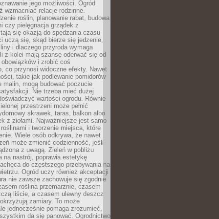
oznawanie jego możliwości. Ogród
ż wzmacniać relacje rodzinne.
enie roślin, planowanie rabat, budowa
ni czy pielęgnacja grządek z
tają się okazją do spędzania czasu
i uczą się, skąd bierze się jedzenie,
śliny i dlaczego przyroda wymaga
śli z kolei mają szansę oderwać się od
 obowiązków i zrobić coś
, co przynosi widoczne efekty. Nawet
ości, takie jak podlewanie pomidorów
ie malin, mogą budować poczucie
satysfakcji. Nie trzeba mieć dużej
 doświadczyć wartości ogrodu. Równie
zielonej przestrzeni może pełnić
zydomowy skrawek, taras, balkon albo
ek z ziołami. Najważniejsze jest samo
roślinami i tworzenie miejsca, które
enie. Wiele osób odkrywa, że nawet
zeń może zmienić codzienność, jeśli
ądzona z uwagą. Zieleń w pobliżu
na nastrój, poprawia estetykę
 zachęca do częstszego przebywania na
etrzu. Ogród uczy również akceptacji
ura nie zawsze zachowuje się zgodnie
zasem roślina przemarznie, czasem
zczą liście, a czasem ulewny deszcz
pokrzyżują zamiary. To może
ale jednocześnie pomaga zrozumieć,
wszystkim da się panować. Ogrodnictwo