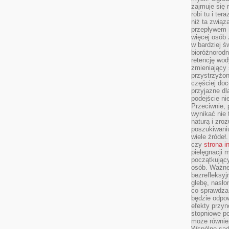
zajmuje się r
robi tu i ter
niż ta związ
przepływem i
więcej osób 
w bardziej ś
bioróżnorod
retencję wod
zmieniający 
przystrzyżo
częściej doc
przyjazne dl
podejście ni
Przeciwnie,
wynikać nie 
naturą i zro
poszukiwaniu
wiele źródeł.
czy
strona i
pielęgnacji
początkujący
osób. Ważne
bezrefleksyj
glebę, nasło
co sprawdza
będzie odpow
efekty przyn
stopniowe p
może równie
Wspólne sadz