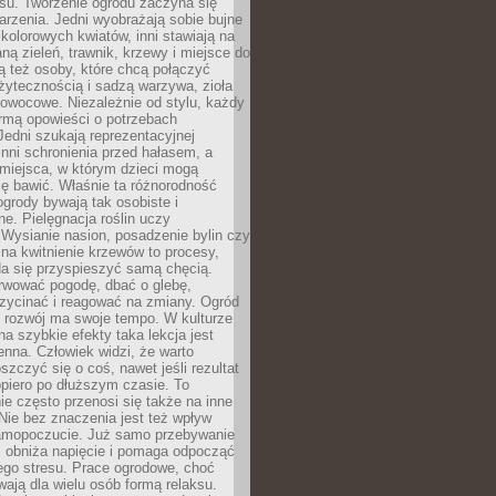
u. Tworzenie ogrodu zaczyna się
rzenia. Jedni wyobrażają sobie bujne
 kolorowych kwiatów, inni stawiają na
ą zieleń, trawnik, krzewy i miejsce do
ą też osoby, które chcą połączyć
żytecznością i sadzą warzywa, zioła
owocowe. Niezależnie od stylu, każdy
ormą opowieści o potrzebach
 Jedni szukają reprezentacyjnej
 inni schronienia przed hałasem, a
 miejsca, w którym dzieci mogą
ę bawić. Właśnie ta różnorodność
ogrody bywają tak osobiste i
ne. Pielęgnacja roślin uczy
. Wysianie nasion, posadzenie bylin czy
na kwitnienie krzewów to procesy,
da się przyspieszyć samą chęcią.
rwować pogodę, dbać o glebę,
rzycinać i reagować na zmiany. Ogród
e rozwój ma swoje tempo. W kulturze
na szybkie efekty taka lekcja jest
nna. Człowiek widzi, że warto
oszczyć się o coś, nawet jeśli rezultat
opiero po dłuższym czasie. To
e często przenosi się także na inne
 Nie bez znaczenia jest też wpływ
amopoczucie. Już samo przebywanie
i obniża napięcie i pomaga odpocząć
ego stresu. Prace ogrodowe, choć
wają dla wielu osób formą relaksu.