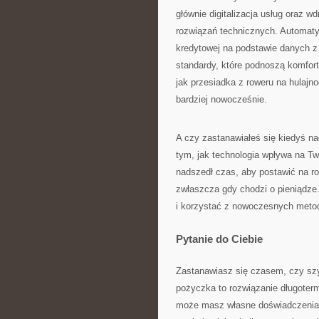
głównie digitalizacja usług oraz w
rozwiązań technicznych. Automat
kredytowej na podstawie danych z
standardy, które podnoszą komfort
jak przesiadka z roweru na hulajn
bardziej nowocześnie.
A czy zastanawiałeś się kiedyś na
tym, jak technologia wpływa na 
nadszedł czas, aby postawić na r
zwłaszcza gdy chodzi o pieniądze.
i korzystać z nowoczesnych metod
Pytanie do Ciebie
Zastanawiasz się czasem, czy sz
pożyczka to rozwiązanie długoter
może masz własne doświadczenia 