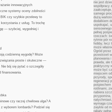
nie jest dzie
drażanie innowacyjnych
współpracy z
zaakceptuje
yczne systemy oceny zdolności
samego proc
 BIK czy szybkie przelewy to
dużą wartość
dodatkiem d
 korzystania z usług. To trochę
uspokajać, u
sensownego 
ogę — szybciej, wygodniej i
pełnej pośpi
rzeczach: świ
rytmie pór ro
hobby, lecz 
może właśnie
d
Ogród przez 
Twoją codzienną wygodę? Może
przestrzeń w
planowania i
ozwiązania proste i skuteczne —
prawda, ale 
praktyczny 
 Nie bój się pytać o szczegóły
może być cz
 finansowania.
miejscem od
przyrody, sp
regeneracji 
pośpiechem 
roślinami, z
nabiera szc
ybka
przypomina, 
natychmiast,
minowe czy raczej chwilowa ulga? A
wymaga czas
z wyborem lombardu? Podziel się
zwykle od ma
rabaty pełne