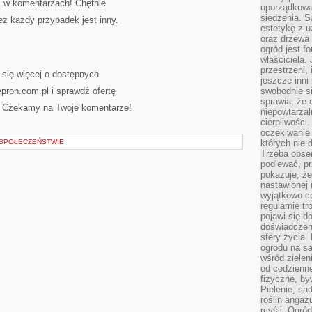
ś w komentarzach! Chętnie
uporządkowan
siedzenia. S
ż każdy przypadek jest inny.
estetykę z u
oraz drzewa 
ogród jest f
właściciela.
przestrzeni,
 się więcej o dostępnych
jeszcze inni
epron.com.pl i sprawdź ofertę
swobodnie si
sprawia, że 
. Czekamy na Twoje komentarze!
niepowtarzal
cierpliwości
oczekiwanie 
O SPOŁECZEŃSTWIE
których nie 
Trzeba obse
podlewać, p
pokazuje, ż
nastawionej 
wyjątkowo ce
regularnie tr
pojawi się d
doświadczeni
sfery życia.
ogrodu na s
wśród zielen
od codzienn
fizyczne, by
Pielenie, sa
roślin angaż
myśli. Ogród