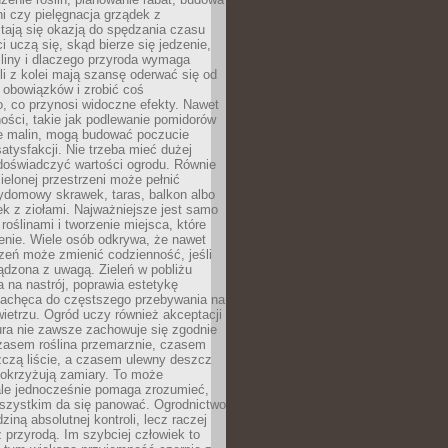
ni czy pielęgnacja grządek z
tają się okazją do spędzania czasu
i uczą się, skąd bierze się jedzenie,
śliny i dlaczego przyroda wymaga
śli z kolei mają szansę oderwać się od
 obowiązków i zrobić coś
, co przynosi widoczne efekty. Nawet
ości, takie jak podlewanie pomidorów
ie malin, mogą budować poczucie
satysfakcji. Nie trzeba mieć dużej
 doświadczyć wartości ogrodu. Równie
zielonej przestrzeni może pełnić
zydomowy skrawek, taras, balkon albo
ek z ziołami. Najważniejsze jest samo
roślinami i tworzenie miejsca, które
enie. Wiele osób odkrywa, że nawet
zeń może zmienić codzienność, jeśli
ądzona z uwagą. Zieleń w pobliżu
na nastrój, poprawia estetykę
 zachęca do częstszego przebywania na
etrzu. Ogród uczy również akceptacji
ura nie zawsze zachowuje się zgodnie
zasem roślina przemarznie, czasem
zczą liście, a czasem ulewny deszcz
pokrzyżują zamiary. To może
ale jednocześnie pomaga zrozumieć,
wszystkim da się panować. Ogrodnictwo
dziną absolutnej kontroli, lecz raczej
 przyrodą. Im szybciej człowiek to