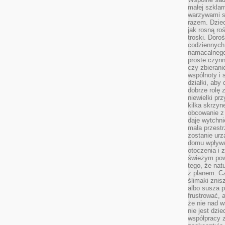
małej szklar
warzywami s
razem. Dziec
jak rosną ro
troski. Doro
codziennych
namacalnego
proste czynn
czy zbieran
wspólnoty i 
działki, aby
dobrze rolę 
niewielki pr
kilka skrzyn
obcowanie z 
daje wytchni
mała przestr
zostanie urz
domu wpływa 
otoczenia i
świeżym powi
tego, że nat
z planem. C
ślimaki znis
albo susza 
frustrować, 
że nie nad 
nie jest dzie
współpracy z