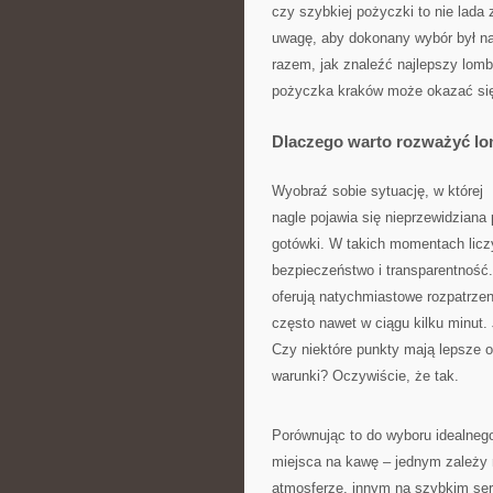
czy szybkiej pożyczki to nie lada
uwagę, aby dokonany wybór był n
razem, jak znaleźć najlepszy lom
pożyczka kraków może okazać się 
Dlaczego warto rozważyć l
Wyobraź sobie sytuację, w której
nagle pojawia się nieprzewidziana
gotówki. W takich momentach liczy 
bezpieczeństwo i transparentność
oferują natychmiastowe rozpatrzen
często nawet w ciągu kilku minut.
Czy niektóre punkty mają lepsze of
warunki? Oczywiście, że tak.
Porównując to do wyboru idealneg
miejsca na kawę – jednym zależy n
atmosferze, innym na szybkim serw