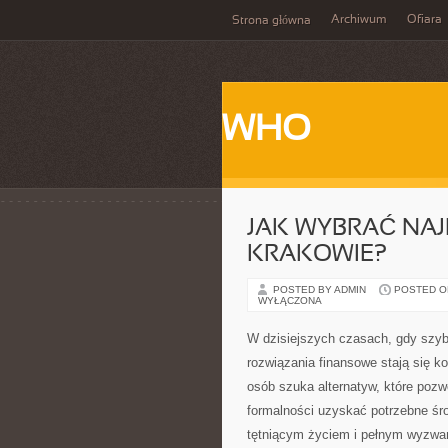
Archiwum
Ofiara
Strona główna
WHO
JAK WYBRAĆ NA
KRAKOWIE?
POSTED BY ADMIN
POSTED ON
WYŁĄCZONA
W dzisiejszych czasach, gdy szyb
rozwiązania finansowe stają się k
osób szuka alternatyw, które poz
formalności uzyskać potrzebne śr
tętniącym życiem i pełnym wyzwa