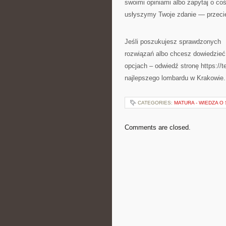
swoimi opiniami albo zapytaj o co
usłyszymy Twoje zdanie — przecie
Jeśli poszukujesz sprawdzonych
rozwiązań albo chcesz dowiedzieć
opcjach – odwiedź stronę https://t
najlepszego lombardu w Krakowie
CATEGORIES:
MATURA - WIEDZA 
Comments are closed.