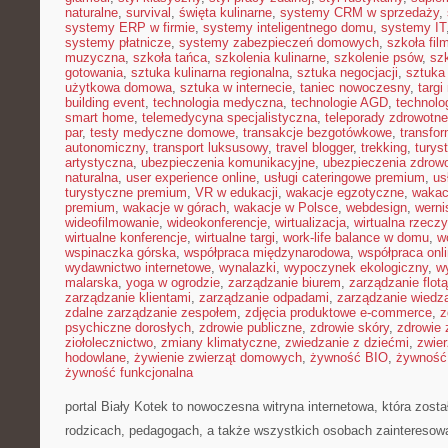
naturalne
,
survival
,
święta kulinarne
,
systemy CRM w sprzedaży
,
systemy ERP w firmie
,
systemy inteligentnego domu
,
systemy IT
systemy płatnicze
,
systemy zabezpieczeń domowych
,
szkoła fil
muzyczna
,
szkoła tańca
,
szkolenia kulinarne
,
szkolenie psów
,
szk
gotowania
,
sztuka kulinarna regionalna
,
sztuka negocjacji
,
sztuka
użytkowa domowa
,
sztuka w internecie
,
taniec nowoczesny
,
targi
building event
,
technologia medyczna
,
technologie AGD
,
technolo
smart home
,
telemedycyna specjalistyczna
,
teleporady zdrowotne
par
,
testy medyczne domowe
,
transakcje bezgotówkowe
,
transfo
autonomiczny
,
transport luksusowy
,
travel blogger
,
trekking
,
turys
artystyczna
,
ubezpieczenia komunikacyjne
,
ubezpieczenia zdrow
naturalna
,
user experience online
,
usługi cateringowe premium
,
us
turystyczne premium
,
VR w edukacji
,
wakacje egzotyczne
,
wakac
premium
,
wakacje w górach
,
wakacje w Polsce
,
webdesign
,
werni
wideofilmowanie
,
wideokonferencje
,
wirtualizacja
,
wirtualna rzecz
wirtualne konferencje
,
wirtualne targi
,
work-life balance w domu
,
w
wspinaczka górska
,
współpraca międzynarodowa
,
współpraca onl
wydawnictwo internetowe
,
wynalazki
,
wypoczynek ekologiczny
,
w
malarska
,
yoga w ogrodzie
,
zarządzanie biurem
,
zarządzanie flotą
zarządzanie klientami
,
zarządzanie odpadami
,
zarządzanie wiedz
zdalne zarządzanie zespołem
,
zdjęcia produktowe e-commerce
,
z
psychiczne dorosłych
,
zdrowie publiczne
,
zdrowie skóry
,
zdrowie 
ziołolecznictwo
,
zmiany klimatyczne
,
zwiedzanie z dziećmi
,
zwie
hodowlane
,
żywienie zwierząt domowych
,
żywność BIO
,
żywność 
żywność funkcjonalna
portal Biały Kotek to nowoczesna witryna internetowa, która zost
rodzicach, pedagogach, a także wszystkich osobach zaintereso