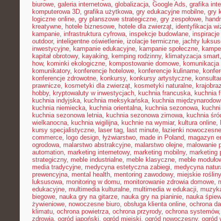
biurowe
,
galeria internetowa
,
globalizacja
,
Google Ads
,
grafika int
komputerowa 3D
,
grafika użytkowa
,
gry edukacyjne mobilne
,
gry 
logiczne online
,
gry planszowe strategiczne
,
gry zespołowe
,
hand
kreatywne
,
hotele biznesowe
,
hotele dla zwierząt
,
identyfikacja w
kampanie
,
infrastruktura cyfrowa
,
inspekcje budowlane
,
inspiracje
outdoor
,
inteligentne oświetlenie
,
izolacje termiczne
,
jachty luksu
inwestycyjne
,
kampanie edukacyjne
,
kampanie społeczne
,
kampe
kapitał obrotowy
,
kayaking
,
kemping rodzinny
,
klimatyzacja smart
how
,
kominki ekologiczne
,
kompostowanie domowe
,
komunikacja 
komunikatory
,
konferencje hotelowe
,
konferencje kulinarne
,
konfe
konferencje zdrowotne
,
konkursy
,
konkursy artystyczne
,
konsulta
prawnicze
,
kosmetyki dla zwierząt
,
kosmetyki naturalne
,
krajobra
hobby
,
kryptowaluty w inwestycjach
,
kuchnia francuska
,
kuchnia f
kuchnia indyjska
,
kuchnia meksykańska
,
kuchnia międzynarodow
kuchnia niemiecka
,
kuchnia orientalna
,
kuchnia sezonowa
,
kuchni
kuchnia sezonowa letnia
,
kuchnia sezonowa zimowa
,
kuchnia śr
wielkanocna
,
kuchnia wigilijna
,
kuchnie na wymiar
,
kultura online
,
kursy specjalistyczne
,
laser tag
,
last minute
,
łazienki nowoczesn
commerce
,
logo design
,
łyżwiarstwo
,
made in Poland
,
magazyn en
ogrodowa
,
malarstwo abstrakcyjne
,
malarstwo olejne
,
malowanie 
automation
,
marketing internetowy
,
marketing mobilny
,
marketing 
strategiczny
,
meble industrialne
,
meble klasyczne
,
meble moduło
media tradycyjne
,
medycyna estetyczna zabiegi
,
medycyna natur
prewencyjna
,
mental health
,
mentoring zawodowy
,
miejskie rośliny
luksusowa
,
monitoring w domu
,
monitorowanie zdrowia domowe
,
edukacyjne
,
multimedia kulturalne
,
multimedia w edukacji
,
muzyka
biegowe
,
nauka gry na gitarze
,
nauka gry na pianinie
,
nauka śpie
żywieniowe
,
nowoczesne biuro
,
obsługa klienta online
,
ochrona d
klimatu
,
ochrona powietrza
,
ochrona przyrody
,
ochrona systemów
zdrowia
,
ogród japoński
,
ogród miejski
,
ogród nowoczesny
,
ogród 