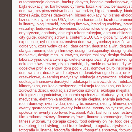
automatyzacja domowa
,
backup danych
,
badania marketingowe
,
bajki edukacyjne
,
bankowość cyfrowa
,
baza klientów
,
behawiorys
domowe
,
bezpieczeństwo finansowe rodzin
,
big data analizy
,
biod
biznes Azja
,
biznes data-driven
,
biznes edukacyjny
,
biznes ekolo
biznes lokalny
,
biznes USA
,
bizuteria handmade
,
biżuteria premi
kulinarny
,
blog literacki
,
branding firmowy
,
branding osobisty
,
brand
wizualny
,
budownictwo drewniane
,
budownictwo energooszczędne
artystyczna
,
chatboty
,
chirurgia rekonstrukcyjna
,
chmura obliczen
city guide
,
coaching zdrowia
,
content SEO
,
CSR globalny
,
CSR st
experience
,
cyberbezpieczeństwo domowe
,
cyberbezpieczeństwo
dorosłych
,
czas wolny dzieci
,
data center
,
degustacja win
,
degust
dla gastronomii
,
design firmowy
,
design funkcjonalny
,
design grafi
meblarski
,
design mebli biurowych
,
design roślinny
,
design światła
laboratoryjna
,
dieta zwierząt
,
dietetyka sportowa
,
digital marketing
dekoracje świąteczne
,
diy kosmetyki
,
diy meble drewniane
,
diy w
docelowe profile klientów
,
dom pod klucz
,
domowe biuro inspiracje
domowe spa
,
doradztwo dietetyczne
,
doradztwo ogrodnicze
,
druk
drzewnictwo
,
e-learning medyczny
,
edukacja artystyczna
,
edukacj
edukacja finansowa dorosłych
,
edukacja finansowa dzieci
,
edukac
klimatyczna
,
edukacja medyczna
,
edukacja techniczna
,
edukacj
zdrowotna dzieci
,
edukacja zdrowotna szkolna
,
ekologia miejska
,
ekologiczne ogrodnictwo
,
ekonomia społeczna
,
ekoturystyka
,
ele
medyczna
,
elektronika mobilna
,
energia cieplna
,
energia jądrowa
,
room domowy
,
event video
,
eventy biznesowe
,
eventy filmowe
,
ev
eventy gastronomiczne
,
eventy kulturalne
,
eventy polityczne
,
eve
społeczne
,
eventy sportowe
,
Facebook Ads
,
fashion show
,
festiw
film krótkometrażowy
,
finanse cyfrowe
,
finanse korporacyjne
,
fina
fitness w domu
,
fizjoterapia dzieci
,
food delivery online
,
food desi
marketing
,
food styling
,
food truck festival
,
fotografia artystyczna
fotografia kulinarna
,
fotografia ślubna
,
fotografia sportowa
,
fotowol