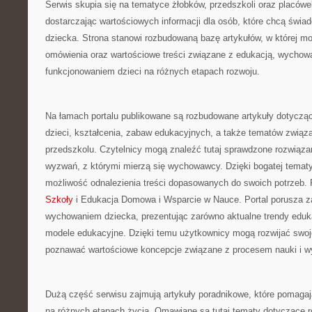
Serwis skupia się na tematyce żłobków, przedszkoli oraz placów
dostarczając wartościowych informacji dla osób, które chcą świa
dziecka. Strona stanowi rozbudowaną bazę artykułów, w której m
omówienia oraz wartościowe treści związane z edukacją, wychow
funkcjonowaniem dzieci na różnych etapach rozwoju.
Na łamach portalu publikowane są rozbudowane artykuły dotyczą
dzieci, kształcenia, zabaw edukacyjnych, a także tematów związ
przedszkolu. Czytelnicy mogą znaleźć tutaj sprawdzone rozwiąz
wyzwań, z którymi mierzą się wychowawcy. Dzięki bogatej tema
możliwość odnalezienia treści dopasowanych do swoich potrzeb
Szkoły
i Edukacja Domowa i Wsparcie w Nauce. Portal porusza z
wychowaniem dziecka, prezentując zarówno aktualne trendy eduka
modele edukacyjne. Dzięki temu użytkownicy mogą rozwijać swoj
poznawać wartościowe koncepcje związane z procesem nauki i w
Dużą część serwisu zajmują artykuły poradnikowe, które pomagaj
na różnych etapach życia. Omawiane są tutaj tematy dotyczące r