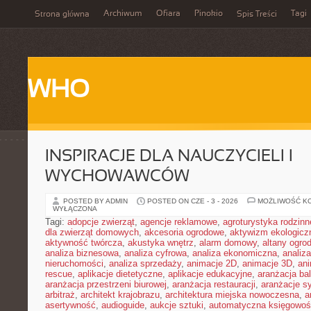
Archiwum
Ofiara
Pinokio
Tagi
Strona główna
Spis Treści
WHO
INSPIRACJE DLA NAUCZYCIELI I
WYCHOWAWCÓW
POSTED BY ADMIN
POSTED ON CZE - 3 - 2026
MOŻLIWOŚĆ K
WYŁĄCZONA
Tagi:
adopcje zwierząt
,
agencje reklamowe
,
agroturystyka rodzinn
dla zwierząt domowych
,
akcesoria ogrodowe
,
aktywizm ekologicz
aktywność twórcza
,
akustyka wnętrz
,
alarm domowy
,
altany ogro
analiza biznesowa
,
analiza cyfrowa
,
analiza ekonomiczna
,
analiz
nieruchomości
,
analiza sprzedaży
,
animacje 2D
,
animacje 3D
,
an
rescue
,
aplikacje dietetyczne
,
aplikacje edukacyjne
,
aranżacja ba
aranżacja przestrzeni biurowej
,
aranżacja restauracji
,
aranżacje sy
arbitraż
,
architekt krajobrazu
,
architektura miejska nowoczesna
,
a
asertywność
,
audioguide
,
aukcje sztuki
,
automatyczna księgowo