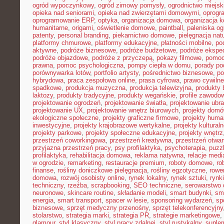
ogród wypoczynkowy
,
ogród zimowy pomysły
,
ogrodnictwo miejsk
opieka nad seniorami
,
opieka nad zwierzętami domowymi
,
oprogr
oprogramowanie ERP
,
optyka
,
organizacja domowa
,
organizacja k
humanitarne
,
origami
,
oświetlenie domowe
,
paintball
,
paleniska o
patenty
,
personal branding
,
piekarnictwo domowe
,
pielęgnacja nat
platformy chmurowe
,
platformy edukacyjne
,
płatności mobilne
,
po
aktywne
,
podróże biznesowe
,
podróże budżetowe
,
podróże ekspe
podróże objazdowe
,
podróże z przyczepą
,
pokazy filmowe
,
pomoc
prawna
,
pomoc psychologiczna
,
pompy ciepła w domu
,
porady p
porównywarka lotów
,
portfolio artysty
,
pośrednictwo biznesowe
,
po
hybrydowa
,
praca zespołowa online
,
prasa cyfrowa
,
prawo cywiln
spadkowe
,
produkcja muzyczna
,
produkcja telewizyjna
,
produkty 
laktozy
,
produkty tradycyjne
,
produkty wegańskie
,
profile zawodo
projektowanie ogrodzeń
,
projektowanie światła
,
projektowanie ubr
projektowanie UX
,
projektowanie wnętrz biurowych
,
projekty dom
ekologiczne społeczne
,
projekty graficzne firmowe
,
projekty huma
inwestycyjne
,
projekty krajobrazowe wertykalne
,
projekty kultural
projekty parkowe
,
projekty społeczne edukacyjne
,
projekty wnętrz
przestrzeń coworkingowa
,
przestrzeń kreatywna
,
przestrzeń otwar
przyjazna przestrzeń pracy
,
psy profilaktyka
,
psychoterapia
,
puzz
profilaktyka
,
rehabilitacja domowa
,
reklama natywna
,
relacje medi
w ogrodzie
,
remarketing
,
restauracje premium
,
roboty domowe
,
ro
finanse
,
rośliny doniczkowe pielęgnacja
,
rośliny egzotyczne
,
rowe
domowa
,
rozwój osobisty online
,
rynek lokalny
,
rynek sztuki
,
rynk
techniczny
,
rzeźba
,
scrapbooking
,
SEO techniczne
,
serowarstwo
neuronowe
,
skincare routine
,
składanie modeli
,
smart budynki
,
sma
energia
,
smart transport
,
spacer w lesie
,
sponsoring wydarzeń
,
sp
biznesowe
,
sprzęt medyczny przenośny
,
sprzęt telekonferencyjny
stolarstwo
,
strategia marki
,
strategia PR
,
strategie marketingowe
,
glamour
,
styl klasyczny
,
styl pracy zdalnej
,
styl rustykalny
,
suplem