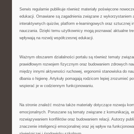
Serwis regularnie publikuje również materiały poświęcone nowoc
edukacji. Omawiane są zagadnienia związane z wykorzystaniem a
interaktywnych quizów, platform e-learningowych oraz sztucznej in
nauczania. Dzięki temu użytkownicy mogą poznawać aktualne tren
wpływają na rozwój współczesnej edukacji.
Ważnym obszarem działalności portalu są również tematy związa
prawidłowym rozwojem fizycznym oraz budowaniem zdrowych naw
między innymi aktywności ruchowej, ergonomii stanowiska do na
dbania o higienę. Artykuły pomagają rodzicom lepiej zrozumieć po
wspierać je w codziennym funkcjonowaniu.
Na stronie znaleźć można także materiały dotyczące rozwoju kom
emocjonalnych. Poruszane są tematy związane z komunikacją, em
rozwiązywaniem konfliktów oraz budowaniem relacji. Autorzy publ
znaczenie inteligencji emocjonalnej oraz jej wpływ na funkcjonow
rówieśniczej i środowisku szkolnym.