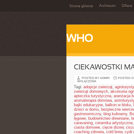
Archiwum
Ofiara
Strona główna
WHO
CIEKAWOSTKI M
POSTED BY ADMIN
POSTED ON
WYŁĄCZONA
Tagi:
adopcje zwierząt
,
agroturyst
zwierząt domowych
,
akcesoria og
apteczka turystyczna
,
aranżacja b
aromaterapia domowa
,
astroturyst
bajki edukacyjne
,
balkon w bloku
,
dzieci w domu
,
bezpieczne wierce
gastronomiczny
,
blog kulinarny
,
Bo
lęgowe
,
budownictwo drewniane
,
b
caravaning
,
ceramika artystyczna
ciasta domowe
,
cięcie drzew
,
cisz
coaching zdrowia
,
cold brew
,
cydr 