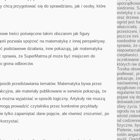
uporządkowan
y chcą przygotować się do sprawdzianu, jak i osoby, które
siedzenia. S
estetykę z u
oraz drzewa 
ogród jest f
właściciela.
przestrzeni,
iowe treści poświęcone takim obszarom jak figury
jeszcze inni
swobodnie si
orii pozwala spojrzeć na matematykę z innej perspektywy.
sprawia, że 
ć podstawowe działania, inne pokazują, jak matematyka
niepowtarzal
cierpliwości
ść sprawia, że SuperMatma.pl może być miejscem do
oczekiwanie 
go grona odbiorców.
których nie 
Trzeba obse
podlewać, p
pokazuje, ż
nastawionej 
 sposób przedstawiania tematów. Matematyka bywa przez
wyjątkowo ce
akcyjna, ale materiały publikowane w serwisie pokazują, że
regularnie tr
pojawi się d
a można wyjaśniać w sposób logiczny. Artykuły nie muszą
doświadczeni
z mogą prowadzić czytelnika przez konkretne przykłady.
sfery życia.
ogrodu na s
e tylko zapamiętać dane pojęcie, ale również zrozumieć, po
wśród zielen
od codzienn
ykorzystać.
fizyczne, by
Pielenie, sa
roślin angaż
myśli. Ogród