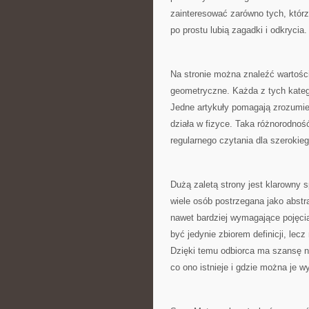
zainteresować zarówno tych, którz
po prostu lubią zagadki i odkrycia.
Na stronie można znaleźć wartośc
geometryczne. Każda z tych kateg
Jedne artykuły pomagają zrozumie
działa w fizyce. Taka różnorodno
regularnego czytania dla szerokie
Dużą zaletą strony jest klarowny
wiele osób postrzegana jako abstr
nawet bardziej wymagające pojęci
być jedynie zbiorem definicji, lec
Dzięki temu odbiorca ma szansę ni
co ono istnieje i gdzie można je w