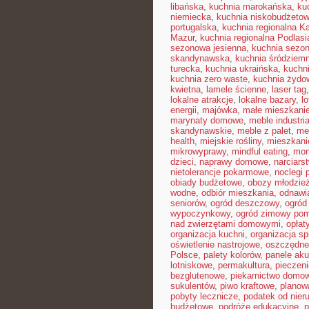
libańska
,
kuchnia marokańska
,
ku
niemiecka
,
kuchnia niskobudżeto
portugalska
,
kuchnia regionalna K
Mazur
,
kuchnia regionalna Podlasi
sezonowa jesienna
,
kuchnia sezon
skandynawska
,
kuchnia śródziem
turecka
,
kuchnia ukraińska
,
kuchn
kuchnia zero waste
,
kuchnia żydo
kwietna
,
lamele ścienne
,
laser tag
lokalne atrakcje
,
lokalne bazary
,
l
energii
,
majówka
,
małe mieszkani
marynaty domowe
,
meble industri
skandynawskie
,
meble z palet
,
me
health
,
miejskie rośliny
,
mieszkan
mikrowyprawy
,
mindful eating
,
mon
dzieci
,
naprawy domowe
,
narciars
nietolerancje pokarmowe
,
noclegi p
obiady budżetowe
,
obozy młodzie
wodne
,
odbiór mieszkania
,
odnawi
seniorów
,
ogród deszczowy
,
ogród
wypoczynkowy
,
ogród zimowy pom
nad zwierzętami domowymi
,
opłat
organizacja kuchni
,
organizacja sp
oświetlenie nastrojowe
,
oszczędne
Polsce
,
palety kolorów
,
panele ak
lotniskowe
,
permakultura
,
pieczen
bezglutenowe
,
piekarnictwo domo
sukulentów
,
piwo kraftowe
,
planow
pobyty lecznicze
,
podatek od nier
budżetowe
,
podróże edukacyjne
,
p