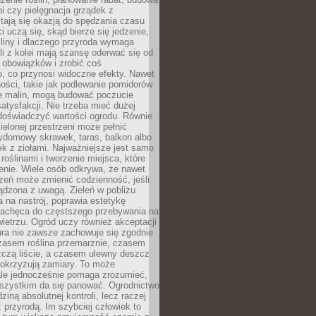
ni czy pielęgnacja grządek z
tają się okazją do spędzania czasu
i uczą się, skąd bierze się jedzenie,
śliny i dlaczego przyroda wymaga
śli z kolei mają szansę oderwać się od
 obowiązków i zrobić coś
, co przynosi widoczne efekty. Nawet
ości, takie jak podlewanie pomidorów
ie malin, mogą budować poczucie
satysfakcji. Nie trzeba mieć dużej
 doświadczyć wartości ogrodu. Równie
zielonej przestrzeni może pełnić
zydomowy skrawek, taras, balkon albo
ek z ziołami. Najważniejsze jest samo
roślinami i tworzenie miejsca, które
enie. Wiele osób odkrywa, że nawet
zeń może zmienić codzienność, jeśli
ądzona z uwagą. Zieleń w pobliżu
na nastrój, poprawia estetykę
 zachęca do częstszego przebywania na
etrzu. Ogród uczy również akceptacji
ura nie zawsze zachowuje się zgodnie
zasem roślina przemarznie, czasem
zczą liście, a czasem ulewny deszcz
pokrzyżują zamiary. To może
ale jednocześnie pomaga zrozumieć,
wszystkim da się panować. Ogrodnictwo
dziną absolutnej kontroli, lecz raczej
 przyrodą. Im szybciej człowiek to