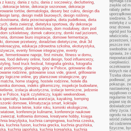
wymaga czas
a z kaszy
,
dania z ryżu
,
dania z soczewicy
,
decluttering
,
zwykle od ma
e
,
dekoracje letnie
,
dekoracje sezonowe
,
dekoracje
rabaty pełne
rowanie tortów
,
dermatologia
,
desery bez cukru
,
design dla
uporządkowan
design lamp
,
design mebli biurowych
,
design roślinny
,
siedzenia. S
ekkostrawna
,
dieta przeciwzapalna
,
dieta pudełkowa
,
dieta
estetykę z u
cych
,
dieta zwierząt
,
dietetyka sportowa
,
diy dekoracje
oraz drzewa 
długi weekend
,
dom letniskowy
,
dom modułowy
,
dom pod
ogród jest f
,
dom szkieletowy
,
domek całoroczny
,
domki nad jeziorem
,
właściciela.
eria
,
domowe biuro inspiracje
,
domowe fermentacje
,
przestrzeni,
ki
,
domowe przetwory
,
doradztwo dietetyczne
,
druk 3d
jeszcze inni
 rekreacyjna
,
edukacja zdrowotna szkolna
,
ekoturystyka
,
swobodnie si
pożywcze
,
eventy firmowe integracyjne
,
eventy
sprawia, że 
we
,
fermentowane napoje
,
first minute
,
fitness w domu
,
niepowtarzal
owa
,
food delivery online
,
food design
,
food influencerzy
,
cierpliwości
styling
,
food truck festival
,
fotografia górska
,
fotografia
oczekiwanie 
aż podziemny
,
glamping
,
góry w Polsce
,
gotowanie dla
których nie 
owanie rodzinne
,
gotowanie sous vide
,
gravel
,
grillowanie
Trzeba obse
gry logiczne online
,
gry planszowe strategiczne
,
gry
podlewać, p
 matcha
,
home staging
,
hostele rodzinne
,
hotele dla
pokazuje, ż
ponika domowa
,
indeks glikemiczny
,
inspekcje budowlane
,
nastawionej 
ietlenie
,
izolacja akustyczna
,
izolacje termiczne
,
jedzenie
wyjątkowo ce
ra w Polsce
,
kącik czytelniczy
,
kajaki weekendowe
,
regularnie tr
 specialty
,
kawalerka aranżacja
,
kayaking
,
kemping
pojawi się d
iszonki domowe
,
klimatyzacja smart
,
koktajle
doświadczeni
kowe
,
kolonie letnie
,
kolor roku
,
kominki ekologiczne
,
sfery życia.
kwiatowe
,
konferencje kulinarne
,
konferencje naukowe
ogrodu na s
 zwierząt
,
kotłownia domowa
,
kreatywne hobby
,
księga
wśród zielen
hnia brazylijska
,
kuchnia campingowa
,
kuchnia czeska
,
od codzienn
ska
,
kuchnia fusion
,
kuchnia grecka
,
kuchnia gruzińska
,
fizyczne, by
jska
,
kuchnia japońska
,
kuchnia koreańska
,
kuchnia