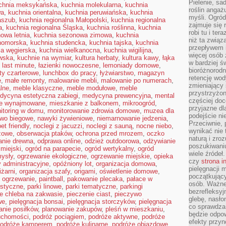
Pielenie, sa
chnia meksykańska
,
kuchnia molekularna
,
kuchnia
roślin angaż
wa
,
kuchnia orientalna
,
kuchnia peruwiańska
,
kuchnia
myśli. Ogród
aszub
,
kuchnia regionalna Małopolski
,
kuchnia regionalna
zajmuje się r
a
,
kuchnia regionalna Śląska
,
kuchnia roślinna
,
kuchnia
robi tu i ter
owa letnia
,
kuchnia sezonowa zimowa
,
kuchnia
niż ta związ
nomorska
,
kuchnia studencka
,
kuchnia tajska
,
kuchnia
przepływem i
ia węgierska
,
kuchnia wielkanocna
,
kuchnia wigilijna
,
więcej osób 
wska
,
kuchnie na wymiar
,
kultura herbaty
,
kultura kawy
,
łąka
w bardziej ś
,
last minute
,
łazienki nowoczesne
,
lemoniady domowe
,
bioróżnorod
oty czarterowe
,
lunchbox do pracy
,
łyżwiarstwo
,
magazyn
retencję wod
e
,
małe remonty
,
malowanie mebli
,
malowanie po numerach
,
zmieniający 
alne
,
meble klasyczne
,
meble modułowe
,
meble
przystrzyżo
dycyna estetyczna zabiegi
,
medycyna prewencyjna
,
mental
częściej doc
ie wynajmowane
,
mieszkanie z balkonem
,
mikroogród
,
przyjazne dl
itoring w domu
,
monitorowanie zdrowia domowe
,
muzea dla
podejście ni
two biegowe
,
nawyki żywieniowe
,
niemarnowanie jedzenia
,
Przeciwnie,
et friendly
,
noclegi z jacuzzi
,
noclegi z sauną
,
nocne niebo
,
wynikać nie 
żowe
,
obserwacja ptaków
,
ochrona przed mrozem
,
oczko
naturą i zro
anie drewna
,
odprawa online
,
odzież outdoorowa
,
odżywianie
poszukiwaniu
 miejski
,
ogród na parapecie
,
ogród wertykalny
,
ogród
wiele źródeł.
ysły
,
ogrzewanie ekologiczne
,
ogrzewanie miejskie
,
opieka
czy
strona i
y administracyjne
,
opóźniony lot
,
organizacja domowa
,
pielęgnacji
iżarni
,
organizacja szafy
,
origami
,
oświetlenie domowe
,
początkujący
 ogrzewanie
,
paintball
,
pakowanie plecaka
,
pałace w
osób. Ważne
ustyczne
,
parki linowe
,
parki tematyczne
,
parkingi
bezrefleksyj
ie chleba na zakwasie
,
pieczenie ciast
,
pieczywo
glebę, nasło
we
,
pielęgnacja bonsai
,
pielęgnacja storczyków
,
pielęgnacja
co sprawdza
anie posiłków
,
planowanie zakupów
,
pleśń w mieszkaniu
,
będzie odpow
uchomości
,
podróż pociągiem
,
podróże aktywne
,
podróże
efekty przyn
odróże kamperem
,
podróże kulinarne
,
podróże objazdowe
,