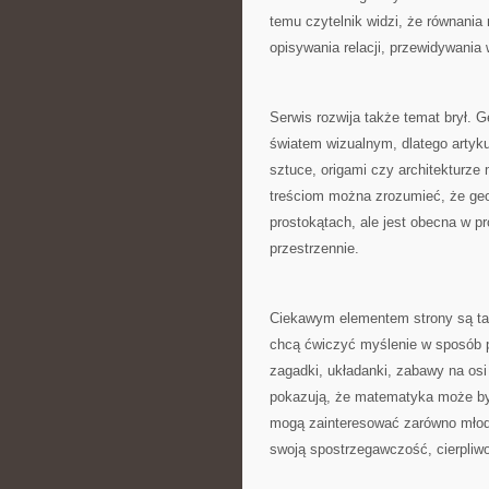
temu czytelnik widzi, że równania
opisywania relacji, przewidywania
Serwis rozwija także temat brył. 
światem wizualnym, dlatego artykuł
sztuce, origami czy architekturze
treściom można zrozumieć, że geom
prostokątach, ale jest obecna w p
przestrzennie.
Ciekawym elementem strony są tak
chcą ćwiczyć myślenie w sposób p
zagadki, układanki, zabawy na osi
pokazują, że matematyka może by
mogą zainteresować zarówno młodsz
swoją spostrzegawczość, cierpliwo