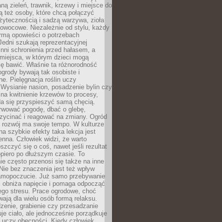
ą zieleń, trawnik, krzewy i miejsce do
ą też osoby, które chcą połączyć
żytecznością i sadzą warzywa, zioła
owocowe. Niezależnie od stylu, każdy
ormą opowieści o potrzebach
 Jedni szukają reprezentacyjnej
 inni schronienia przed hałasem, a
 miejsca, w którym dzieci mogą
ę bawić. Właśnie ta różnorodność
ogrody bywają tak osobiste i
ne. Pielęgnacja roślin uczy
. Wysianie nasion, posadzenie bylin czy
na kwitnienie krzewów to procesy,
da się przyspieszyć samą chęcią.
rwować pogodę, dbać o glebę,
rzycinać i reagować na zmiany. Ogród
e rozwój ma swoje tempo. W kulturze
na szybkie efekty taka lekcja jest
nna. Człowiek widzi, że warto
oszczyć się o coś, nawet jeśli rezultat
opiero po dłuższym czasie. To
e często przenosi się także na inne
 Nie bez znaczenia jest też wpływ
amopoczucie. Już samo przebywanie
i obniża napięcie i pomaga odpocząć
ego stresu. Prace ogrodowe, choć
wają dla wielu osób formą relaksu.
dzenie, grabienie czy przesadzanie
uje ciało, ale jednocześnie porządkuje
 uczy obecności. Kiedy człowiek