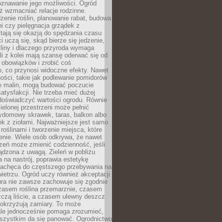
oznawanie jego możliwości. Ogród
ż wzmacniać relacje rodzinne.
enie roślin, planowanie rabat, budowa
ni czy pielęgnacja grządek z
tają się okazją do spędzania czasu
i uczą się, skąd bierze się jedzenie,
śliny i dlaczego przyroda wymaga
śli z kolei mają szansę oderwać się od
 obowiązków i zrobić coś
, co przynosi widoczne efekty. Nawet
ości, takie jak podlewanie pomidorów
ie malin, mogą budować poczucie
satysfakcji. Nie trzeba mieć dużej
 doświadczyć wartości ogrodu. Równie
zielonej przestrzeni może pełnić
zydomowy skrawek, taras, balkon albo
ek z ziołami. Najważniejsze jest samo
roślinami i tworzenie miejsca, które
enie. Wiele osób odkrywa, że nawet
zeń może zmienić codzienność, jeśli
ądzona z uwagą. Zieleń w pobliżu
na nastrój, poprawia estetykę
 zachęca do częstszego przebywania na
etrzu. Ogród uczy również akceptacji
ura nie zawsze zachowuje się zgodnie
zasem roślina przemarznie, czasem
zczą liście, a czasem ulewny deszcz
pokrzyżują zamiary. To może
ale jednocześnie pomaga zrozumieć,
wszystkim da się panować. Ogrodnictwo