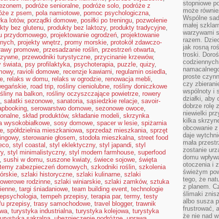
stopniowe p
sezonem
,
podróże senioralne
,
podróże solo
,
podróże z
może równie
óże z psem
,
pola namiotowe
,
pomoc psychologiczna
,
Wspólne sadz
ka lotów
,
porządki domowe
,
posiłki po treningu
,
pozwolenie
małej szklar
kty bez glutenu
,
produkty bez laktozy
,
produkty tradycyjne
,
warzywami s
du przydomowego
,
projektowanie ogrodzeń
,
projektowanie
razem. Dziec
snych
,
projekty wnętrz
,
promy morskie
,
protokół zdawczo-
jak rosną ro
rawy promowe
,
przesadzanie roślin
,
przestrzeń otwarta
,
troski. Doro
rzywne
,
przewodniki turystyczne
,
przycinanie krzewów
,
codziennych
 świata
,
psy profilaktyka
,
psychoterapia
,
puzzle
,
quizy
,
namacalnego
mowy
,
ravioli domowe
,
recenzje kawiarni
,
regulamin osiedla
,
proste czynn
e
,
relaks w domu
,
relaks w ogrodzie
,
renowacja mebli
,
czy zbieran
wegańskie
,
road trip
,
rośliny cieniolubne
,
rośliny doniczkowe
wspólnoty i 
ośliny na balkon
,
rośliny oczyszczające powietrze
,
rowery
działki, aby
,
sałatki sezonowe
,
sanatoria
,
sąsiedzkie relacje
,
savoir-
dobrze rolę 
apbooking
,
serowarstwo domowe
,
sezonowe owoce
,
niewielki pr
ionalne
,
skład produktów
,
składanie modeli
,
skrzynka
kilka skrzyn
a wysokobiałkowe
,
sosy domowe
,
spacer w lesie
,
spiżarnia
obcowanie z 
e
,
spółdzielnia mieszkaniowa
,
sprzedaż mieszkania
,
sprzęt
daje wytchni
kingowy
,
sterowanie głosem
,
stodoła mieszkalna
,
street food
mała przestr
deco
,
styl coastal
,
styl eklektyczny
,
styl japandi
,
styl
zostanie urz
ry
,
styl minimalistyczny
,
styl modern farmhouse
,
superfood
domu wpływa 
,
sushi w domu
,
suszone kwiaty
,
świece sojowe
,
święta
otoczenia i
temy zabezpieczeń domowych
,
szkodniki roślin
,
szkolenia
świeżym powi
górskie
,
szlaki historyczne
,
szlaki kulinarne
,
szlaki
tego, że nat
 rowerowe rodzinne
,
szlaki winiarskie
,
szlaki zamków
,
sztuka
z planem. C
cienne
,
targi śniadaniowe
,
team building event
,
technologie
ślimaki znis
lepsychologia
,
tempeh przepisy
,
terapia par
,
termy
,
testy
albo susza 
fu przepisy
,
trasy samochodowe
,
travel blogger
,
trawnik
frustrować, 
owa
,
turystyka industrialna
,
turystyka kolejowa
,
turystyka
że nie nad 
turystyka sakralna
,
ubezpieczenie podróżne
,
uprawa