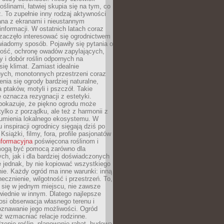
oślinami, łatwiej skupia się na tym, co
az. To zupełnie inny rodzaj aktywności
ana z ekranami i nieustannym
nformacji. W ostatnich latach coraz
zaczęło interesować się ogrodnictwem
wiadomy sposób. Pojawiły się pytania o
ność, ochronę owadów zapylających,
y i dobór roślin odpornych na
się klimat. Zamiast idealnie
nych, monotonnych przestrzeni coraz
enia się ogrody bardziej naturalne,
a ptaków, motyli i pszczół. Takie
e oznacza rezygnacji z estetyki.
 pokazuje, że piękno ogrodu może
tylko z porządku, ale też z harmonii z
zumienia lokalnego ekosystemu. W
 inspiracji ogrodnicy sięgają dziś po
 Książki, filmy, fora, profile pasjonatów
nformacyjna
poświęcona roślinom i
 mogą być pomocą zarówno dla
ch, jak i dla bardziej doświadczonych
 jednak, by nie kopiować wszystkiego
nie. Każdy ogród ma inne warunki: inną
necznienie, wilgotność i przestrzeń. To,
 się w jednym miejscu, nie zawsze
iednie w innym. Dlatego najlepsze
osi obserwacja własnego terenu i
oznawanie jego możliwości. Ogród
ż wzmacniać relacje rodzinne.
enie roślin, planowanie rabat, budowa