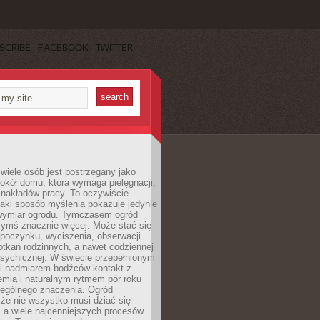
SCRIBE
FACEBOOK
TWITTER
wiele osób jest postrzegany jako
okół domu, która wymaga pielęgnacji,
 nakładów pracy. To oczywiście
taki sposób myślenia pokazuje jedynie
wymiar ogrodu. Tymczasem ogród
ymś znacznie więcej. Może stać się
poczynku, wyciszenia, obserwacji
otkań rodzinnych, a nawet codziennej
psychicznej. W świecie przepełnionym
i nadmiarem bodźców kontakt z
iemią i naturalnym rytmem pór roku
zególnego znaczenia. Ogród
że nie wszystko musi dziać się
 a wiele najcenniejszych procesów