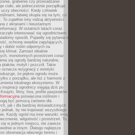
dzenie, grabienie czy przesadzanie
uje ciało, ale jednocześnie porządkuje
 uczy obecności. Kiedy człowiek
oślinami, łatwiej skupia się na tym, co
az. To zupełnie inny rodzaj aktywności
ana z ekranami i nieustannym
nformacji. W ostatnich latach coraz
zaczęło interesować się ogrodnictwem
wiadomy sposób. Pojawiły się pytania o
ność, ochronę owadów zapylających,
y i dobór roślin odpornych na
się klimat. Zamiast idealnie
nych, monotonnych przestrzeni coraz
enia się ogrody bardziej naturalne,
a ptaków, motyli i pszczół. Takie
e oznacza rezygnacji z estetyki.
 pokazuje, że piękno ogrodu może
tylko z porządku, ale też z harmonii z
zumienia lokalnego ekosystemu. W
 inspiracji ogrodnicy sięgają dziś po
 Książki, filmy, fora, profile pasjonatów
nformacyjna
poświęcona roślinom i
 mogą być pomocą zarówno dla
ch, jak i dla bardziej doświadczonych
 jednak, by nie kopiować wszystkiego
nie. Każdy ogród ma inne warunki: inną
necznienie, wilgotność i przestrzeń. To,
 się w jednym miejscu, nie zawsze
iednie w innym. Dlatego najlepsze
osi obserwacja własnego terenu i