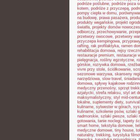
podróże poślubne
,
podróże poza 
kotem
,
podróże z przyczepą
,
podr
pompy ciepła w domu
,
porównywar
na budowę
,
prawa pasażera
,
produ
produkty wegańskie
,
projekt ogro
światła
,
projekty domów nowocze
odbiorczy
,
przechowywanie
,
przep
przetwory owocowe
,
przetwory wa
przyczepa kempingowa
,
przyprawy
rafting
,
rak profilaktyka
,
ramen do
rehabilitacja domowa
,
rejsy rzeczn
restauracje premium
,
restauracje 
pielęgnacja
,
rośliny egzotyczne
,
r
górskie
,
rozrywka domowa
,
rzeźba
vivre przy stole
,
ściółkowanie
,
scr
sezonowe warzywa
,
skanseny reg
narzędziowa
,
slow travel
,
śniadani
domowa
,
spływy kajakowe rodzinn
medyczny przenośny
,
sprzęt trek
azjatycki
,
strefa relaksu
,
styl art 
maksymalistyczny
,
styl mid-centu
lokalne
,
suplementy diety
,
survival
kulinarne
,
sylwester w górach
,
sys
kulinarne
,
szkolenie psów
,
szlaki 
nadmorskie
,
szlaki piesze
,
szlaki
gotowania
,
tanie noclegi
,
tapety ś
smart home
,
tekstylia domowe
,
te
medyczne domowe
,
tiny house
,
to
naturalny
,
trekking
,
turystyka film
literacka
,
turystyka przyrodnicza
,