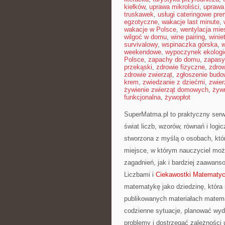
kiełków
,
uprawa mikroliści
,
uprawa
truskawek
,
usługi cateringowe pr
egzotyczne
,
wakacje last minute
,
wakacje w Polsce
,
wentylacja mie
wilgoć w domu
,
wine pairing
,
winie
survivalowy
,
wspinaczka górska
,
w
weekendowe
,
wypoczynek ekologi
Polsce
,
zapachy do domu
,
zapasy
przekąski
,
zdrowie fizyczne
,
zdrow
zdrowie zwierząt
,
zgłoszenie budo
krem
,
zwiedzanie z dziećmi
,
zwier
żywienie zwierząt domowych
,
żyw
funkcjonalna
,
żywopłot
SuperMatma.pl to praktyczny serw
świat liczb, wzorów, równań i log
stworzona z myślą o osobach, któ
miejsce, w którym nauczyciel mo
zagadnień, jak i bardziej zaawa
Liczbami i
Ciekawostki Matematy
matematykę jako dziedzinę, która
publikowanych materiałach matema
codzienne sytuacje, planować wyd
problemy i dostrzegać zależności