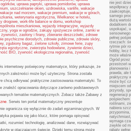
nie jest dzie
 ogórków
,
uprawa papryki
,
uprawa pomidorów
,
uprawa
współpracy z
emium
,
uszczelnianie okien
,
uzdrowiska
,
vanlife
,
wakacje
zaakceptuje
wakacje nad morzem
,
wakacje premium
,
wakacje w górach
,
samego proc
szkania
,
weterynaria egzotyczna
,
Wielkanoc w hotelu
,
dużą wartość
ty drogowe
,
work-life balance w domu
,
workshop
dodatkiem d
spólnota mieszkaniowa
,
wyjazdy integracyjne
,
wyjazdy
uspokajać, u
czny
,
yoga w ogrodzie
,
zakupy spożywcze online
,
zamki w
sensownego 
 żywności
,
zasłony i firany
,
zbieranie deszczówki
,
zdrowe
pełnej pośpi
ie psychiczne dorosłych
,
zdrowie publiczne
,
zdrowie skóry
,
rzeczach: świ
wy
,
zgubiony bagaż
,
zielone szkoły
,
zimowe ferie
,
zupy
rytmie pór ro
zęta egzotyczne
,
zwierzęta hodowlane
,
żywienie dzieci
,
hobby, lecz 
ność BIO
,
żywność ekologiczna regionalna
,
żywność
może właśnie
Ogród przez 
przestrzeń w
is internetowy poświęcony matematyce, który pokazuje, że
planowania i
prawda, ale 
icznych zależności może być użyteczny. Strona została
praktyczny 
re chcą odkrywać praktyczne zastosowania matematyki. To
może być cz
miejscem od
że znaleźć opracowania dotyczące zarówno podstawowych
przyrody, sp
nsowanych tematów matematycznych. Zobacz także Zabawy z
regeneracji 
pośpiechem 
czne
. Serwis ten portal matematyczny prezentuje
roślinami, z
nabiera szc
 nie ogranicza się wyłącznie do zadań egzaminacyjnych. W
przypomina, 
tyka pojawia się jako klucz, które pomaga opisywać
natychmiast,
wymaga czas
atki, rozumieć technologię, analizować dane, rozwiązywać
zwykle od ma
 ukryte w otaczającym świecie. Dzięki temu strona może
rabaty pełne