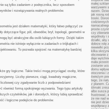
małej szklar
 nie są tylko zadaniem z podręcznika, lecz sposobem
warzywami s
 wyników i rozwiązywania realnych problemów.
razem. Dziec
jak rosną ro
troski. Doro
codziennych
namacalnego
Geometria jest działem matematyki, który łatwo połączyć ze
proste czynn
y dotyczące figur, pól, obwodów, brył, topologii, geometrii w
czy zbieran
wspólnoty i 
 mogą być atrakcyjne dla osób lubiących formy. Dzięki takim
działki, aby
etria nie istnieje wyłącznie w zadaniach o trójkątach i
dobrze rolę 
niewielki pr
rojektowaniu. To pozwala spojrzeć na matematykę bardziej
kilka skrzyn
obcowanie z 
daje wytchni
mała przestr
zostanie urz
domu wpływa 
że gry logiczne. Takie treści mogą przyciągać osoby, które
otoczenia i
świeżym powi
rzyjemny. Liczby pierwsze, ciągi, kwadraty magiczne,
tego, że nat
 liczbowej czy zgadywanie liczb z podpowiedziami
z planem. C
ślimaki znis
ć również formą spokojnego wyzwania. Tego typu artykuły
albo susza 
ych czytelników, jak i dorosłych, którzy lubią sprawdzać
frustrować, 
że nie nad 
ść i logiczne podejście do problemów.
nie jest dzie
współpracy z