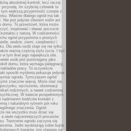
dziną absolutnej kontroli, lecz raczej
 przyrodą. Im szybciej człowiek to
, tym większą przyjemność czerpie z
esu. Właśnie dlatego ogród ma tak
. Nie jest jedynie zbiorem roślin ani
o domu. To przestrzeń, która może
czyć, inspirować i dawać poczucie
kontaktu z naturą. W codzienności
echu ogród przypomina o prostych
etle, wodzie, ziemi, cierpliwości i
ku. Dla wielu osób staje się nie tylko
także ważną częścią stylu życia. I być
 w tym tkwi jego największa siła.
wiele osób jest postrzegany jako
okół domu, która wymaga pielęgnacji,
 nakładów pracy. To oczywiście
taki sposób myślenia pokazuje jedynie
wymiar ogrodu. Tymczasem ogród
ymś znacznie więcej. Może stać się
poczynku, wyciszenia, obserwacji
otkań rodzinnych, a nawet codziennej
psychicznej. W świecie przepełnionym
i nadmiarem bodźców kontakt z
iemią i naturalnym rytmem pór roku
zególnego znaczenia. Ogród
że nie wszystko musi dziać się
 a wiele najcenniejszych procesów
u. Tworzenie ogrodu zaczyna się
rzenia. Jedni wyobrażają sobie bujne
 kolorowych kwiatów, inni stawiają na