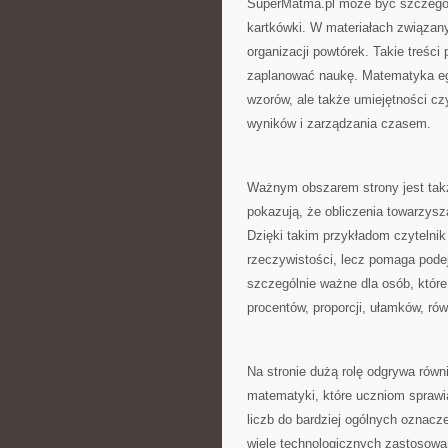
SuperMatma.pl może być szczegól
kartkówki. W materiałach związan
organizacji powtórek. Takie treści 
zaplanować naukę. Matematyka e
wzorów, ale także umiejętności cz
wyników i zarządzania czasem.
Ważnym obszarem strony jest takż
pokazują, że obliczenia towarzys
Dzięki takim przykładom czytelni
rzeczywistości, lecz pomaga podej
szczególnie ważne dla osób, które
procentów, proporcji, ułamków, rów
Na stronie dużą rolę odgrywa równ
matematyki, które uczniom sprawi
liczb do bardziej ogólnych oznac
wiele technologicznych zastosowa