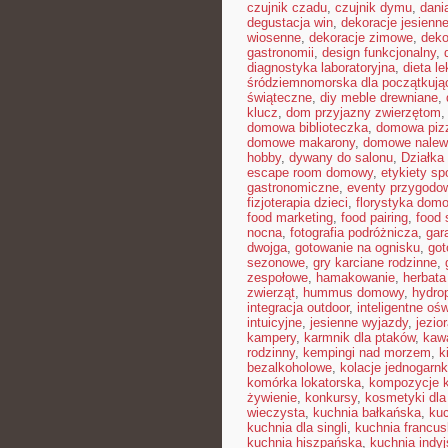
czujnik czadu
,
czujnik dymu
,
dani
degustacja win
,
dekoracje jesienn
wiosenne
,
dekoracje zimowe
,
deko
gastronomii
,
design funkcjonalny
,
diagnostyka laboratoryjna
,
dieta l
śródziemnomorska dla początkują
świąteczne
,
diy meble drewniane
,
klucz
,
dom przyjazny zwierzętom
domowa biblioteczka
,
domowa pizz
domowe makarony
,
domowe nalew
hobby
,
dywany do salonu
,
Działka
escape room domowy
,
etykiety s
gastronomiczne
,
eventy przygodo
fizjoterapia dzieci
,
florystyka dom
food marketing
,
food pairing
,
food 
nocna
,
fotografia podróżnicza
,
gar
dwojga
,
gotowanie na ognisku
,
got
sezonowe
,
gry karciane rodzinne
,
zespołowe
,
hamakowanie
,
herbata
zwierząt
,
hummus domowy
,
hydro
integracja outdoor
,
inteligentne ośw
intuicyjne
,
jesienne wyjazdy
,
jezio
kampery
,
karmnik dla ptaków
,
kawa
rodzinny
,
kempingi nad morzem
,
k
bezalkoholowe
,
kolacje jednogarn
komórka lokatorska
,
kompozycje 
żywienie
,
konkursy
,
kosmetyki dla
wieczysta
,
kuchnia bałkańska
,
kuc
kuchnia dla singli
,
kuchnia francu
kuchnia hiszpańska
,
kuchnia indy