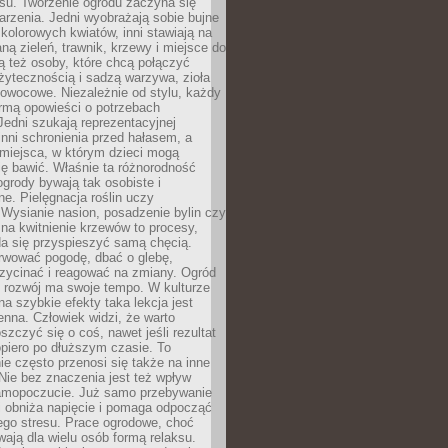
u. Tworzenie ogrodu zaczyna się
rzenia. Jedni wyobrażają sobie bujne
 kolorowych kwiatów, inni stawiają na
ą zieleń, trawnik, krzewy i miejsce do
ą też osoby, które chcą połączyć
żytecznością i sadzą warzywa, zioła
owocowe. Niezależnie od stylu, każdy
ormą opowieści o potrzebach
 Jedni szukają reprezentacyjnej
 inni schronienia przed hałasem, a
 miejsca, w którym dzieci mogą
ę bawić. Właśnie ta różnorodność
ogrody bywają tak osobiste i
ne. Pielęgnacja roślin uczy
. Wysianie nasion, posadzenie bylin czy
na kwitnienie krzewów to procesy,
da się przyspieszyć samą chęcią.
rwować pogodę, dbać o glebę,
rzycinać i reagować na zmiany. Ogród
e rozwój ma swoje tempo. W kulturze
na szybkie efekty taka lekcja jest
nna. Człowiek widzi, że warto
oszczyć się o coś, nawet jeśli rezultat
opiero po dłuższym czasie. To
e często przenosi się także na inne
 Nie bez znaczenia jest też wpływ
amopoczucie. Już samo przebywanie
i obniża napięcie i pomaga odpocząć
ego stresu. Prace ogrodowe, choć
wają dla wielu osób formą relaksu.