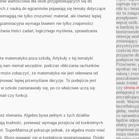
nie wartościowa dla osób przygotowujących się do
zajmuje się r
ych z nauką do egzaminów pojawiają się tematy dotyczące
robi tu i ter
niż ta związ
pomagają nie tylko zrozumieć materiał, ale również lepiej
przepływem i
więcej osób 
gzaminacyjna wymaga bowiem nie tylko znajomości
w bardziej ś
ytania treści zadań, logicznego myślenia, sprawdzania
bioróżnorod
retencję wod
zmieniający 
przystrzyżo
częściej doc
przyjazne dl
e matematyka poza szkołą. Artykuły z tej tematyki
podejście ni
Przeciwnie,
zą nam niemal wszędzie: podczas obliczania rachunków.
wynikać nie 
k może zobaczyć, że matematyka nie jest oderwana od
naturą i zro
poszukiwaniu
mować lepiej przemyślane decyzje. To podejście jest
wiele źródeł.
czy
strona i
 w szkole zastanawiały się, po co właściwie uczą się
pielęgnacji
nań czy funkcji.
początkujący
osób. Ważne
bezrefleksyj
glebę, nasło
ież równania. Algebra bywa jednym z tych działów
co sprawdza
będzie odpow
ają trudność, ponieważ wymaga przejścia od konkretnych
efekty przyn
stopniowe p
zeń. SuperMatma.pl pokazuje jednak, że algebra może mieć
może równie
ń. Może pojawiać się w kontekście programowania. Dzięki
Wspólne sadz