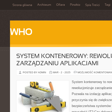
Archiwum
Ofiara
Pinokio
Tagi
Strona główna
Spis Treści
WHO
SYSTEM KONTENEROWY: REWOL
ZARZĄDZANIU APLIKACJAMI
POSTED BY ADMIN
MAR - 2 - 2025
MOŻLIWOŚĆ KOMENTOWAN
System kontenerowy to now
rewolucjonizuje zarządzanie
Pozwala na izolację aplikacj
przyczynia się do zwiększe
bezpieczeństwa systemów i
przyszłość IT? Czy dokonuje