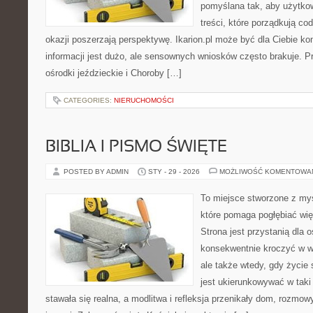
pomyślana tak, aby użytkow
treści, które porządkują co
okazji poszerzają perspektywę. Ikarion.pl może być dla Ciebie 
informacji jest dużo, ale sensownych wniosków często brakuje. Pr
ośrodki jeździeckie i Choroby […]
CATEGORIES:
NIERUCHOMOŚCI
BIBLIA I PISMO ŚWIĘTE
POSTED BY ADMIN
STY - 29 - 2026
MOŻLIWOŚĆ KOMENTOWA
To miejsce stworzone z myś
które pomaga pogłębiać wię
Strona jest przystanią dla o
konsekwentnie kroczyć w wi
ale także wtedy, gdy życie 
jest ukierunkowywać w tak
stawała się realna, a modlitwa i refleksja przenikały dom, rozmowy