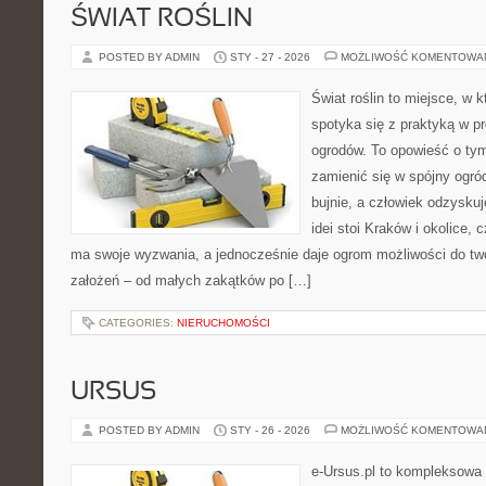
ŚWIAT ROŚLIN
POSTED BY ADMIN
STY - 27 - 2026
MOŻLIWOŚĆ KOMENTOWA
Świat roślin to miejsce, w k
spotyka się z praktyką w pr
ogrodów. To opowieść o tym
zamienić się w spójny ogród,
bujnie, a człowiek odzysku
idei stoi Kraków i okolice, 
ma swoje wyzwania, a jednocześnie daje ogrom możliwości do t
założeń – od małych zakątków po […]
CATEGORIES:
NIERUCHOMOŚCI
URSUS
POSTED BY ADMIN
STY - 26 - 2026
MOŻLIWOŚĆ KOMENTOWA
e-Ursus.pl to kompleksowa