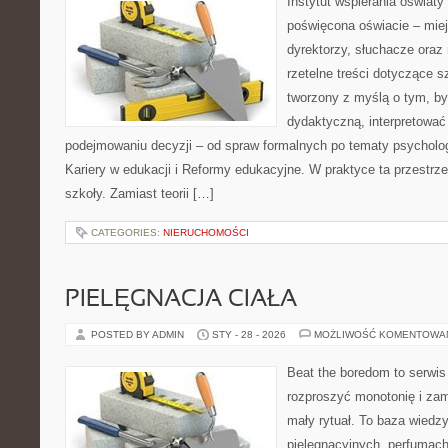
Instytut wspierania oświaty
poświęcona oświacie – mie
dyrektorzy, słuchacze oraz
rzetelne treści dotyczące sz
tworzony z myślą o tym, by
dydaktyczną, interpretowa
podejmowaniu decyzji – od spraw formalnych po tematy psycholog
Kariery w edukacji i Reformy edukacyjne. W praktyce ta przestrze
szkoły. Zamiast teorii […]
CATEGORIES:
NIERUCHOMOŚCI
PIELĘGNACJA CIAŁA
POSTED BY ADMIN
STY - 28 - 2026
MOŻLIWOŚĆ KOMENTOWA
Beat the boredom to serwis
rozproszyć monotonię i zam
mały rytuał. To baza wiedz
pielęgnacyjnych, perfumach