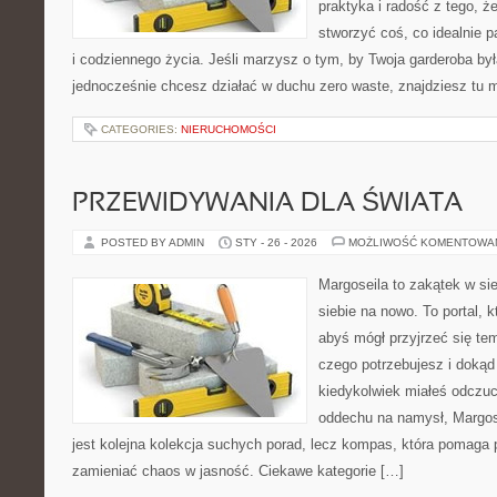
praktyka i radość z tego, 
stworzyć coś, co idealnie p
i codziennego życia. Jeśli marzysz o tym, by Twoja garderoba była
jednocześnie chcesz działać w duchu zero waste, znajdziesz tu
CATEGORIES:
NIERUCHOMOŚCI
PRZEWIDYWANIA DLA ŚWIATA
POSTED BY ADMIN
STY - 26 - 2026
MOŻLIWOŚĆ KOMENTOWA
Margoseila to zakątek w si
siebie na nowo. To portal, 
abyś mógł przyjrzeć się tem
czego potrzebujesz i dokąd 
kiedykolwiek miałeś odczuc
oddechu na namysł, Margosei
jest kolejna kolekcja suchych porad, lecz kompas, która pomaga
zamieniać chaos w jasność. Ciekawe kategorie […]