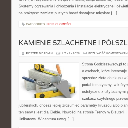
Systemy ogrzewania i chłodzenia i Instalacje elektryczne i oświetl
na praktyce: zamiast pustych haseł dostajesz mięsiste […]
CATEGORIES:
NIERUCHOMOŚCI
KAMIENIE SZLACHETNE I PÓŁSZ
POSTED BY ADMIN
LUT - 1 - 2026
MOŻLIWOŚĆ KOMENTOWAN
Strona Godziszewscy.pl to 
o osobach, które interesuje 
sprzedaż złota do skupu w 
portal tematyczny, w który
estetyczne z użytecznymi 
szukasz czytelnego przewo
jubilerskich, chcesz lepiej zrozumieć parametry kruszcu albo pla
ten serwis jest dla Ciebie. Nowości na stronie Trendy w Biżuterii i
Unikatowa. W centrum uwagi […]