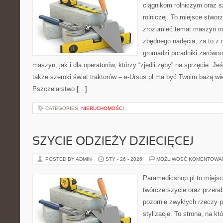
ciągnikom rolniczym oraz s
rolniczej. To miejsce stwor
zrozumieć temat maszyn ro
zbędnego nadęcia, za to z 
gromadzi poradniki zarówn
maszyn, jak i dla operatorów, którzy “zjedli zęby” na sprzęcie. Jeśl
także szeroki świat traktorów – e-Ursus.pl ma być Twoim bazą w
Pszczelarstwo […]
CATEGORIES:
NIERUCHOMOŚCI
SZYCIE ODZIEŻY DZIECIĘCEJ
POSTED BY ADMIN
STY - 26 - 2026
MOŻLIWOŚĆ KOMENTOWA
Paramedicshop.pl to miejsc
twórcze szycie oraz przerab
pozornie zwykłych rzeczy 
stylizacje. To strona, na kt