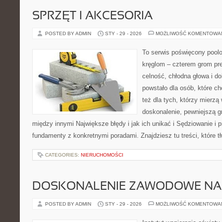
SPRZĘT I AKCESORIA
POSTED BY ADMIN
STY - 29 - 2026
MOŻLIWOŚĆ KOMENTOWA
To serwis poświęcony poolo
kręglom – czterem grom prec
celność, chłodna głowa i do
powstało dla osób, które ch
też dla tych, którzy mierz
doskonalenie, pewniejszą gr
między innymi Największe błędy i jak ich unikać i Sędziowanie i p
fundamenty z konkretnymi poradami. Znajdziesz tu treści, które 
CATEGORIES:
NIERUCHOMOŚCI
DOSKONALENIE ZAWODOWE NAU
POSTED BY ADMIN
STY - 29 - 2026
MOŻLIWOŚĆ KOMENTOWA