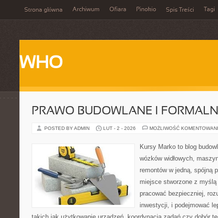
Archiwum
Ofiara
Pinokio
Tagi
Strona główna
Spis Treści
WHO
PRAWO BUDOWLANE I FORMALN
POSTED BY ADMIN
LUT - 2 - 2026
MOŻLIWOŚĆ KOMENTOWAN
Kursy Marko to blog budowl
wózków widłowych, maszyn
remontów w jedną, spójną p
miejsce stworzone z myślą 
pracować bezpieczniej, rozu
inwestycji, i podejmować l
takich jak użytkowanie urządzeń, koordynacja zadań czy dobór t