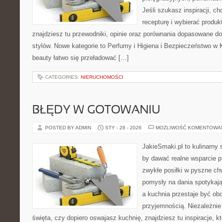
Jeśli szukasz inspiracji, ch
recepturę i wybierać produk
znajdziesz tu przewodniki, opinie oraz porównania dopasowane do
stylów. Nowe kategorie to Perfumy i Higiena i Bezpieczeństwo w
beauty łatwo się przeładować […]
CATEGORIES:
NIERUCHOMOŚCI
BŁĘDY W GOTOWANIU
POSTED BY ADMIN
STY - 28 - 2026
MOŻLIWOŚĆ KOMENTOWA
JakieSmaki.pl to kulinarny s
by dawać realne wsparcie p
zwykłe posiłki w pyszne chw
pomysły na dania spotykają
a kuchnia przestaje być obo
przyjemnością. Niezależnie
święta, czy dopiero oswajasz kuchnię, znajdziesz tu inspiracje, 