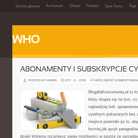
Archiwum
Ofiara
Pinokio
Tagi
Strona główna
Spis Treści
WHO
ABONAMENTY I SUBSKRYPCJE C
POSTED BY ADMIN
STY - 6 - 2026
MOŻLIWOŚĆ KOMENTOWAN
BlogdlaKonsumenta.pl to ko
który skupia się na tym, c
najbardziej boli: uprawnieni
cywilnym pokazanych bez z
miejsce powstało po to, aby
brzmią jak język paragrafów
dzięki któremu rozumiesz swoje możliwości w sporze ze sprzedaw