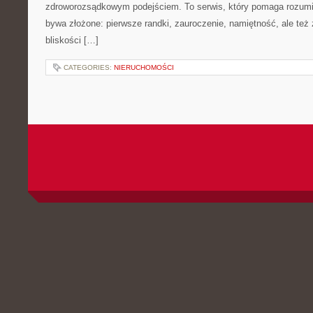
zdroworozsądkowym podejściem. To serwis, który pomaga rozumi
bywa złożone: pierwsze randki, zauroczenie, namiętność, ale też z
bliskości […]
CATEGORIES:
NIERUCHOMOŚCI