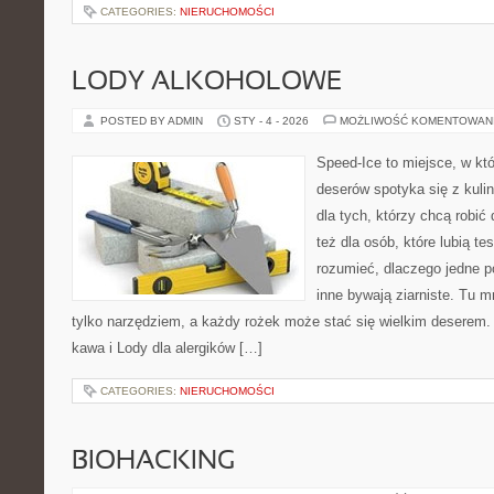
CATEGORIES:
NIERUCHOMOŚCI
LODY ALKOHOLOWE
POSTED BY ADMIN
STY - 4 - 2026
MOŻLIWOŚĆ KOMENTOWAN
Speed-Ice to miejsce, w kt
deserów spotyka się z kuli
dla tych, którzy chcą robi
też dla osób, które lubią t
rozumieć, dlaczego jedne 
inne bywają ziarniste. Tu m
tylko narzędziem, a każdy rożek może stać się wielkim deserem. 
kawa i Lody dla alergików […]
CATEGORIES:
NIERUCHOMOŚCI
BIOHACKING