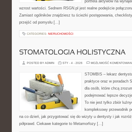
portfela aktywów na wynajem,
wzrost wartości. Sednem RSGN.pl jest realne podejście połączon
Zamiast ogólników znajdziesz tu ścieżki postępowania, checklist
przejść od pomysłu […]
CATEGORIES:
NIERUCHOMOŚCI
STOMATOLOGIA HOLISTYCZNA
POSTED BY ADMIN
STY - 4 - 2026
MOŻLIWOŚĆ KOMENTOWAN
STOMBIS – lekarz dentysta
praktyce oraz w poradach S
dla osób, które chcą zrozum
podejmować lepsze decyzje
To nie jest tylko zbiór luź
kompleksowy przewodnik po
na co dzień, jak przygotować się do wizyty u dentysty i jak rozróż
półprawd. Ciekawe kategorie to Metamorfozy […]