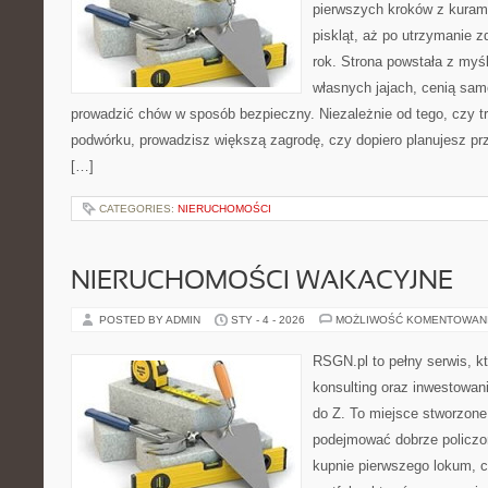
pierwszych kroków z kuram
piskląt, aż po utrzymanie 
rok. Strona powstała z myśl
własnych jajach, cenią sam
prowadzić chów w sposób bezpieczny. Niezależnie od tego, czy t
podwórku, prowadzisz większą zagrodę, czy dopiero planujesz pr
[…]
CATEGORIES:
NIERUCHOMOŚCI
NIERUCHOMOŚCI WAKACYJNE
POSTED BY ADMIN
STY - 4 - 2026
MOŻLIWOŚĆ KOMENTOWAN
RSGN.pl to pełny serwis, k
konsulting oraz inwestowani
do Z. To miejsce stworzone
podejmować dobrze policzon
kupnie pierwszego lokum, c