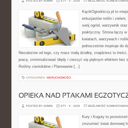
POSTED BY ADMIN
STY - 5 - 2026
MOŻLIWOŚĆ KOMENTOWAN
KącikOgrodniczy.pl to miej
entuzjastów roślin i zieleni
swój ogród, warzywnik oraz
praktyczny. Strona łączy w
kwiatach, warzywach i rośl
jednocześnie inspiruje do dz
Niezależnie od tego, czy masz małą działkę, znajdziesz tu treści
pracę, zminimalizować błędy i cieszyć się pięknym efektem bez
Rośliny cieniolubne i Planowanie […]
CATEGORIES:
NIERUCHOMOŚCI
OPIEKA NAD PTAKAMI EGZOTYC
POSTED BY ADMIN
STY - 5 - 2026
MOŻLIWOŚĆ KOMENTOWAN
Kury i Koguty to przestrzeń
zrozumieć świat domowej ho