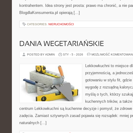
kontrahentem. Idea strony jest prosta: prawo ma chronić, a nie pa
BlogdlaKonsumenta.pl opierają […]
CATEGORIES:
NIERUCHOMOŚCI
DANIA WEGETARIAŃSKIE
POSTED BY ADMIN
STY - 5 - 2026
MOŻLIWOŚĆ KOMENTOWAN
Lekkowkuchni to miejsce dl
przyjemnością, a jednocześn
gotowaniu w stylu fit, gdzi
wygodę z rozsądną kalorycz
myślą o tych, którzy szukaj
kuchennych trików, a takż
centrum Lekkowkuchni są kuchenne decyzje i pomysł, że zdrowe
zadęcia. Zamiast sztywnych zasad pojawia się rozsądek: mniej pr
naturalnych […]