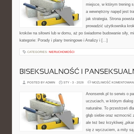
miejsce, w którym trening s
a wewnętrzny napęd jest t
jak strategia. Strona powst
prowadzić użytkownika krok
kroków na siłowni lub w domu, aż po świadome budowanie siły, mi
kategorie: Porady i plany treningowe i Analizy i […]
CATEGORIES:
NIERUCHOMOŚCI
BISEKSUALNOŚĆ I PANSEKSUA
POSTED BY ADMIN
STY - 3 - 2026
MOŻLIWOŚĆ KOMENTOWAN
Anonserek.pl to serwis o par
uczuciach, w którym dialog
naturalne. To przestrzeń dl
głąb siebie oraz wzmocnić 
ale też bez krzykliwej „pika
się z wyczuciem, a mity s