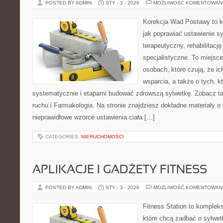
POSTED BY ADMIN
STY - 3 - 2026
MOŻLIWOŚĆ KOMENTOWAN
Korekcja Wad Postawy to k
jak poprawiać ustawienie sy
terapeutyczny, rehabilitacj
specjalistyczne. To miejsc
osobach, które czują, że ic
wsparcia, a także o tych, k
systematycznie i etapami budować zdrowszą sylwetkę. Zobacz tak
ruchu i Farmakologia. Na stronie znajdziesz dokładne materiały o 
nieprawidłowe wzorce ustawienia ciała […]
CATEGORIES:
NIERUCHOMOŚCI
APLIKACJE I GADŻETY FITNESS
POSTED BY ADMIN
STY - 3 - 2026
MOŻLIWOŚĆ KOMENTOWAN
Fitness Station to komplek
które chcą zadbać o sylwe