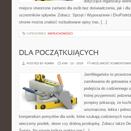
dotyczące organizacji woln
miejsce stworzone zarówno dla osób bez doświadczenia, jak i dl
uczestników spływów. Zobacz: Sprzęt i Wyposażenie i EkoPodró
stronie można znaleźć rozbudowane opisy tras, […]
CATEGORIES:
NIERUCHOMOŚCI
DLA POCZĄTKUJĄCYCH
POSTED BY ADMIN
KWI - 23 - 2026
MOŻLIWOŚĆ KOMENTOWA
JemWegańsko to przestrzeń
zamiłowania do gotowania w
podejścia do codziennego o
której przyjemność jedzeni
przepisy pokazują, że kuc
urozmaicona, lekka i jedno
kompendium pomysłów dla osób, które szukają codziennych rozwi
wieczorny posiłek, deser czy drobną przekąskę. Zobacz także De
Świata. Na stronie królują praktyczne […]