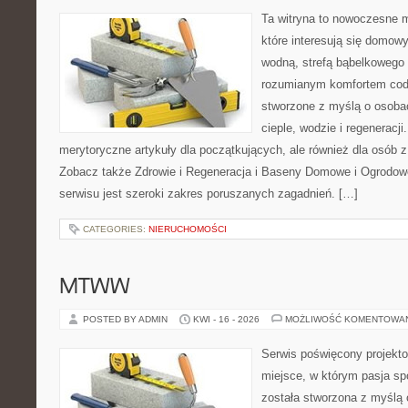
Ta witryna to nowoczesne m
które interesują się domow
wodną, strefą bąbelkowego 
rozumianym komfortem codz
stworzone z myślą o osoba
cieple, wodzie i regeneracj
merytoryczne artykuły dla początkujących, ale również dla osób
Zobacz także Zdrowie i Regeneracja i Baseny Domowe i Ogrodo
serwisu jest szeroki zakres poruszanych zagadnień. […]
CATEGORIES:
NIERUCHOMOŚCI
MTWW
POSTED BY ADMIN
KWI - 16 - 2026
MOŻLIWOŚĆ KOMENTOWA
Serwis poświęcony projekto
miejsce, w którym pasja sp
została stworzona z myślą 