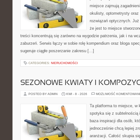
miejsce zajmują zagadnieni
okulisty, optometrysty oraz
rozwiązań optycznych. Już 
że jest to miejsce stworzon
treści koncentrują się zarówno na wygodzie patrzenia, jak i na
zaburzeń. Serwis łączy w sobie rolę kompendium oraz bloga specja
sugeruje ciągłe poszerzanie zakresu […]
CATEGORIES:
NIERUCHOMOŚCI
SEZONOWE KWIATY I KOMPOZYC
POSTED BY ADMIN
KWI - 8 - 2026
MOŻLIWOŚĆ KOMENTOWAN
Ta platforma to miejsce, w
spotyka się z subtelnością
baza inspiracji dla osób, kt
jednocześnie chcą lepiej z
aranżacji. Całość skupia si