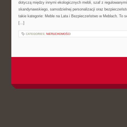
dotyczą między innymi ekologicznych mebli, szaf z regulowanymi 
skandynawskiego, samodzielnej personalizacji oraz bezpieczeństw
takie kategorie: Meble na Lata i Bezpieczeństwo w Meblach. To se
[…]
CATEGORIES:
NIERUCHOMOŚCI