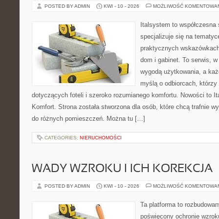
POSTED BY ADMIN
KWI - 10 - 2026
MOŻLIWOŚĆ KOMENTOWA
Italsystem to współczesna s
specjalizuje się na tematy
praktycznych wskazówkach
dom i gabinet. To serwis, w
wygodą użytkowania, a każd
myślą o odbiorcach, którzy 
dotyczących foteli i szeroko rozumianego komfortu. Nowości to It
Komfort. Strona została stworzona dla osób, które chcą trafnie wy
do różnych pomieszczeń. Można tu […]
CATEGORIES:
NIERUCHOMOŚCI
WADY WZROKU I ICH KOREKCJA
POSTED BY ADMIN
KWI - 10 - 2026
MOŻLIWOŚĆ KOMENTOWA
Ta platforma to rozbudowa
poświęcony ochronie wzroku