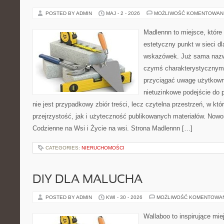
POSTED BY ADMIN
MAJ - 2 - 2026
MOŻLIWOŚĆ KOMENTOWAN
Madlennn to miejsce, które
estetyczny punkt w sieci d
wskazówek. Już sama nazwa
czymś charakterystycznym,
przyciągać uwagę użytkowni
nietuzinkowe podejście do 
nie jest przypadkowy zbiór treści, lecz czytelna przestrzeń, w kt
przejrzystość, jak i użyteczność publikowanych materiałów. Nowoś
Codzienne na Wsi i Życie na wsi. Strona Madlennn […]
CATEGORIES:
NIERUCHOMOŚCI
DIY DLA MALUCHA
POSTED BY ADMIN
KWI - 30 - 2026
MOŻLIWOŚĆ KOMENTOWA
Wallaboo to inspirujące mie