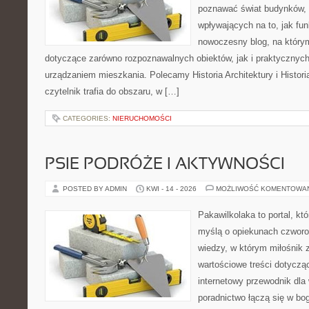
poznawać świat budynków, 
wpływających na to, jak fu
nowoczesny blog, na który
dotyczące zarówno rozpoznawalnych obiektów, jak i praktycznyc
urządzaniem mieszkania. Polecamy Historia Architektury i Historia
czytelnik trafia do obszaru, w […]
CATEGORIES:
NIERUCHOMOŚCI
PSIE PODRÓŻE I AKTYWNOŚCI
POSTED BY ADMIN
KWI - 14 - 2026
MOŻLIWOŚĆ KOMENTOWA
Pakawilkolaka to portal, kt
myślą o opiekunach czwor
wiedzy, w którym miłośnik z
wartościowe treści dotycz
internetowy przewodnik dla 
poradnictwo łączą się w bo