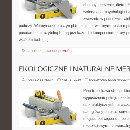
choroby i leczenie, dieta i
weterynaria, psychologia i 
zwierzęta w podeszłym wie
podróży. Weterynarzkrotoszyn.pl to miejsce, w którym troska o pu
poradami oraz czytelną formą przekazu. To kompendium, który po
właścicielach […]
CATEGORIES:
NIERUCHOMOŚCI
EKOLOGICZNE I NATURALNE ME
POSTED BY ADMIN
KWI - 1 - 2026
MOŻLIWOŚĆ KOMENTOWAN
Pino to ciekawa strona, któ
wyposażeniu pokoju dziecka
oraz praktycznych rozwiąz
sam główny przekaz serwisu
miejsce poświęcone meblo
młodzieżowym i uniwersaln