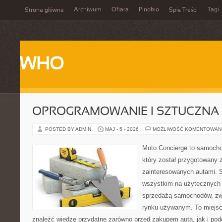
Archiwum
Ofiara
Pinokio
Tagi
Strona główna
Spis Treści
WHO
OPROGRAMOWANIE I SZTUCZNA 
POSTED BY ADMIN
MAJ - 5 - 2026
MOŻLIWOŚĆ KOMENTOWAN
Moto Concierge to samocho
który został przygotowany 
zainteresowanych autami. S
wszystkim na użytecznych 
sprzedażą samochodów, zw
rynku używanym. To miejsc
znaleźć wiedzę przydatne zarówno przed zakupem auta, jak i po