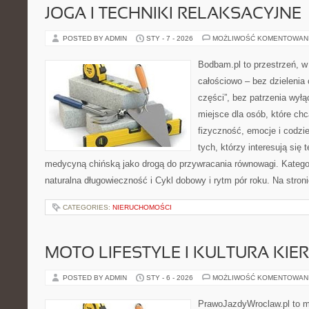
JOGA I TECHNIKI RELAKSACYJNE
POSTED BY ADMIN
STY - 7 - 2026
MOŻLIWOŚĆ KOMENTOWAN
Bodbam.pl to przestrzeń, w 
całościowo – bez dzielenia 
części”, bez patrzenia wyłą
miejsce dla osób, które chc
fizyczność, emocje i codzi
tych, którzy interesują się 
medycyną chińską jako drogą do przywracania równowagi. Kategori
naturalna długowieczność i Cykl dobowy i rytm pór roku. Na stron
CATEGORIES:
NIERUCHOMOŚCI
MOTO LIFESTYLE I KULTURA KI
POSTED BY ADMIN
STY - 6 - 2026
MOŻLIWOŚĆ KOMENTOWAN
PrawoJazdyWroclaw.pl to m