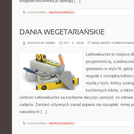
BlogdlaKonsumenta.pl opierają […]
CATEGORIES:
NIERUCHOMOŚCI
DANIA WEGETARIAŃSKIE
POSTED BY ADMIN
STY - 5 - 2026
MOŻLIWOŚĆ KOMENTOWAN
Lekkowkuchni to miejsce dl
przyjemnością, a jednocześn
gotowaniu w stylu fit, gdzi
wygodę z rozsądną kalorycz
myślą o tych, którzy szukaj
kuchennych trików, a takż
centrum Lekkowkuchni są kuchenne decyzje i pomysł, że zdrowe
zadęcia. Zamiast sztywnych zasad pojawia się rozsądek: mniej pr
naturalnych […]
CATEGORIES:
NIERUCHOMOŚCI