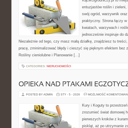
KącikOgrodniczy.pl to miej
entuzjastów roślin i zieleni
swój ogród, warzywnik oraz
praktyczny. Strona łączy w
kwiatach, warzywach i rośl
jednocześnie inspiruje do dz
Niezależnie od tego, czy masz małą działkę, znajdziesz tu treści
pracę, zminimalizować błędy i cieszyć się pięknym efektem bez
Rośliny cieniolubne i Planowanie […]
CATEGORIES:
NIERUCHOMOŚCI
OPIEKA NAD PTAKAMI EGZOTYC
POSTED BY ADMIN
STY - 5 - 2026
MOŻLIWOŚĆ KOMENTOWAN
Kury i Koguty to przestrzeń
zrozumieć świat domowej ho
pierwszych kroków z kuram
piskląt, aż po utrzymanie 