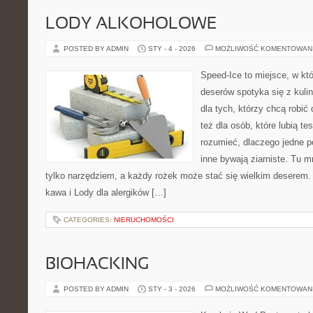
LODY ALKOHOLOWE
POSTED BY ADMIN
STY - 4 - 2026
MOŻLIWOŚĆ KOMENTOWAN
Speed-Ice to miejsce, w kt
deserów spotyka się z kuli
dla tych, którzy chcą robi
też dla osób, które lubią t
rozumieć, dlaczego jedne 
inne bywają ziarniste. Tu m
tylko narzędziem, a każdy rożek może stać się wielkim deserem. 
kawa i Lody dla alergików […]
CATEGORIES:
NIERUCHOMOŚCI
BIOHACKING
POSTED BY ADMIN
STY - 3 - 2026
MOŻLIWOŚĆ KOMENTOWAN