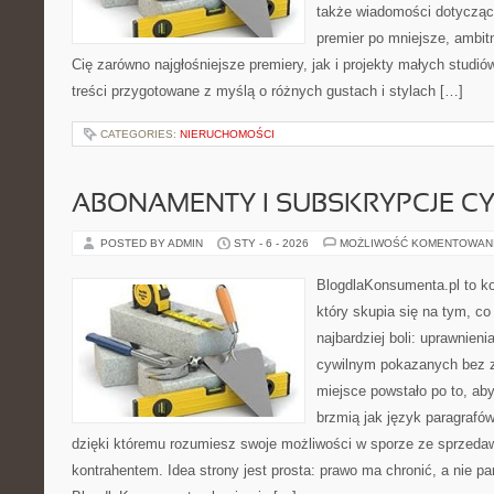
także wiadomości dotyczące
premier po mniejsze, ambitne
Cię zarówno najgłośniejsze premiery, jak i projekty małych studi
treści przygotowane z myślą o różnych gustach i stylach […]
CATEGORIES:
NIERUCHOMOŚCI
ABONAMENTY I SUBSKRYPCJE C
POSTED BY ADMIN
STY - 6 - 2026
MOŻLIWOŚĆ KOMENTOWAN
BlogdlaKonsumenta.pl to ko
który skupia się na tym, c
najbardziej boli: uprawnieni
cywilnym pokazanych bez z
miejsce powstało po to, aby
brzmią jak język paragrafów
dzięki któremu rozumiesz swoje możliwości w sporze ze sprzedaw
kontrahentem. Idea strony jest prosta: prawo ma chronić, a nie pa