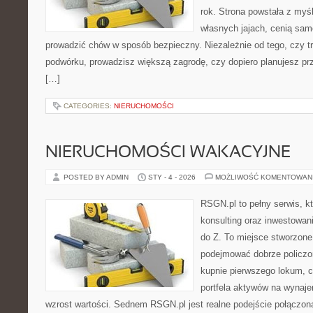
rok. Strona powstała z myśl
własnych jajach, cenią sam
prowadzić chów w sposób bezpieczny. Niezależnie od tego, czy t
podwórku, prowadzisz większą zagrodę, czy dopiero planujesz pr
[…]
CATEGORIES:
NIERUCHOMOŚCI
NIERUCHOMOŚCI WAKACYJNE
POSTED BY ADMIN
STY - 4 - 2026
MOŻLIWOŚĆ KOMENTOWAN
RSGN.pl to pełny serwis, k
konsulting oraz inwestowani
do Z. To miejsce stworzone
podejmować dobrze policzon
kupnie pierwszego lokum, c
portfela aktywów na wynajem,
wzrost wartości. Sednem RSGN.pl jest realne podejście połączon