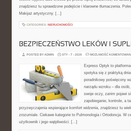
znajdziesz tu sprawdzone podejście i klarowne tłumaczenia. Pol
Makijaż artystyczny. […]
CATEGORIES:
NIERUCHOMOŚCI
BEZPIECZEŃSTWO LEKÓW I SU
POSTED BY ADMIN
STY - 7 - 2026
MOŻLIWOŚĆ KOMENTOWAN
Express Optyk to platforma
spotyka się z praktyką dni
poradnikowy poświęcony wz
narządu wzroku – dla osób,
swoje oczy, zanim pojawi się
zapobieganie, kontrole, a t
przyzwyczajenia wspierające komfort widzenia, znajdziesz tu wie
zrozumiale. Ciekawe kategorie to Pulmonologia i Ortodoncja. W ce
użytkownik i jego wątpliwości. […]