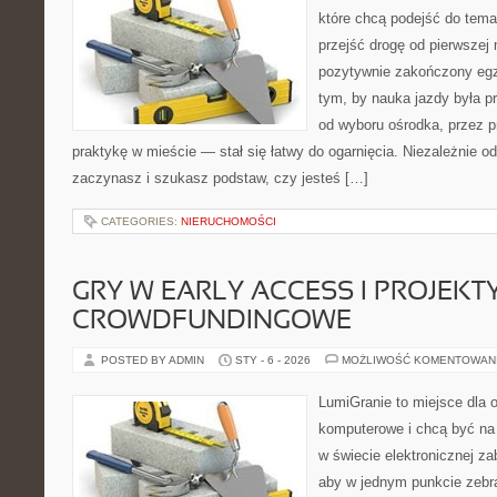
które chcą podejść do tema
przejść drogę od pierwszej 
pozytywnie zakończony egz
tym, by nauka jazdy była p
od wyboru ośrodka, przez pr
praktykę w mieście — stał się łatwy do ogarnięcia. Niezależnie od
zaczynasz i szukasz podstaw, czy jesteś […]
CATEGORIES:
NIERUCHOMOŚCI
GRY W EARLY ACCESS I PROJEKT
CROWDFUNDINGOWE
POSTED BY ADMIN
STY - 6 - 2026
MOŻLIWOŚĆ KOMENTOWAN
LumiGranie to miejsce dla o
komputerowe i chcą być na 
w świecie elektronicznej za
aby w jednym punkcie zebra