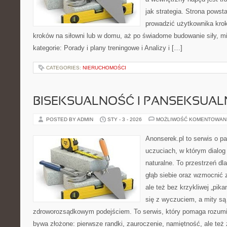
jak strategia. Strona powst
prowadzić użytkownika krok
kroków na siłowni lub w domu, aż po świadome budowanie siły, mi
kategorie: Porady i plany treningowe i Analizy i […]
CATEGORIES:
NIERUCHOMOŚCI
BISEKSUALNOŚĆ I PANSEKSUA
POSTED BY ADMIN
STY - 3 - 2026
MOŻLIWOŚĆ KOMENTOWAN
Anonserek.pl to serwis o par
uczuciach, w którym dialog
naturalne. To przestrzeń dl
głąb siebie oraz wzmocnić 
ale też bez krzykliwej „pika
się z wyczuciem, a mity s
zdroworozsądkowym podejściem. To serwis, który pomaga rozumi
bywa złożone: pierwsze randki, zauroczenie, namiętność, ale też z