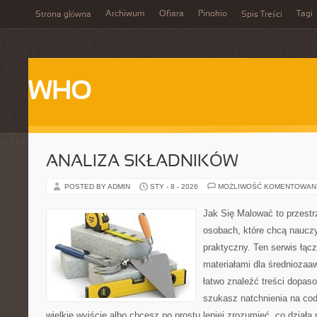
Archiwum
Ofiara
Pinokio
Tagi
Strona główna
Spis Treści
WHO
ANALIZA SKŁADNIKÓW
POSTED BY ADMIN
STY - 8 - 2026
MOŻLIWOŚĆ KOMENTOWAN
Jak Się Malować to przestr
osobach, które chcą naucz
praktyczny. Ten serwis łąc
materiałami dla średnioza
łatwo znaleźć treści dopas
szukasz natchnienia na cod
wielkie wyjście albo chcesz po prostu lepiej zrozumieć, co działa 