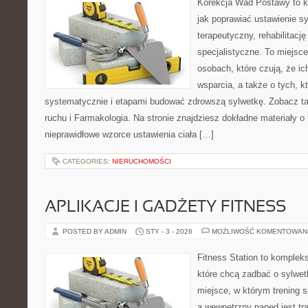
Korekcja Wad Postawy to k
jak poprawiać ustawienie sy
terapeutyczny, rehabilitacj
specjalistyczne. To miejsc
osobach, które czują, że ic
wsparcia, a także o tych, k
systematycznie i etapami budować zdrowszą sylwetkę. Zobacz tak
ruchu i Farmakologia. Na stronie znajdziesz dokładne materiały o 
nieprawidłowe wzorce ustawienia ciała […]
CATEGORIES:
NIERUCHOMOŚCI
APLIKACJE I GADŻETY FITNESS
POSTED BY ADMIN
STY - 3 - 2026
MOŻLIWOŚĆ KOMENTOWAN
Fitness Station to komplek
które chcą zadbać o sylwe
miejsce, w którym trening s
a wewnętrzny napęd jest t