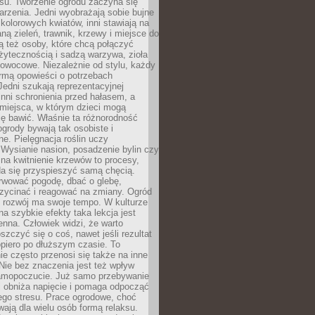
u. Tworzenie ogrodu zaczyna się
rzenia. Jedni wyobrażają sobie bujne
 kolorowych kwiatów, inni stawiają na
ą zieleń, trawnik, krzewy i miejsce do
ą też osoby, które chcą połączyć
żytecznością i sadzą warzywa, zioła
owocowe. Niezależnie od stylu, każdy
ormą opowieści o potrzebach
 Jedni szukają reprezentacyjnej
 inni schronienia przed hałasem, a
 miejsca, w którym dzieci mogą
ę bawić. Właśnie ta różnorodność
ogrody bywają tak osobiste i
ne. Pielęgnacja roślin uczy
. Wysianie nasion, posadzenie bylin czy
na kwitnienie krzewów to procesy,
da się przyspieszyć samą chęcią.
rwować pogodę, dbać o glebę,
rzycinać i reagować na zmiany. Ogród
e rozwój ma swoje tempo. W kulturze
na szybkie efekty taka lekcja jest
nna. Człowiek widzi, że warto
oszczyć się o coś, nawet jeśli rezultat
opiero po dłuższym czasie. To
e często przenosi się także na inne
 Nie bez znaczenia jest też wpływ
amopoczucie. Już samo przebywanie
i obniża napięcie i pomaga odpocząć
ego stresu. Prace ogrodowe, choć
wają dla wielu osób formą relaksu.