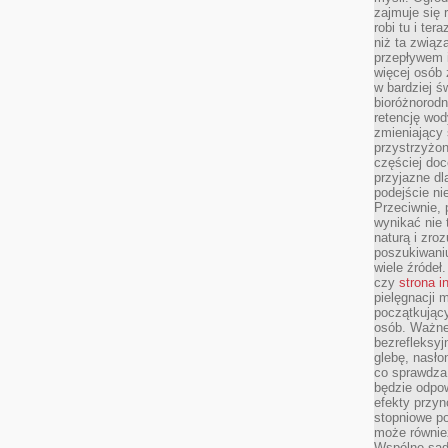
zajmuje się r
robi tu i ter
niż ta związ
przepływem i
więcej osób 
w bardziej ś
bioróżnorod
retencję wod
zmieniający 
przystrzyżo
częściej doc
przyjazne dl
podejście ni
Przeciwnie,
wynikać nie 
naturą i zro
poszukiwaniu
wiele źródeł.
czy
strona i
pielęgnacji
początkujący
osób. Ważne
bezrefleksyj
glebę, nasło
co sprawdza
będzie odpow
efekty przyn
stopniowe p
może równie
Wspólne sadz