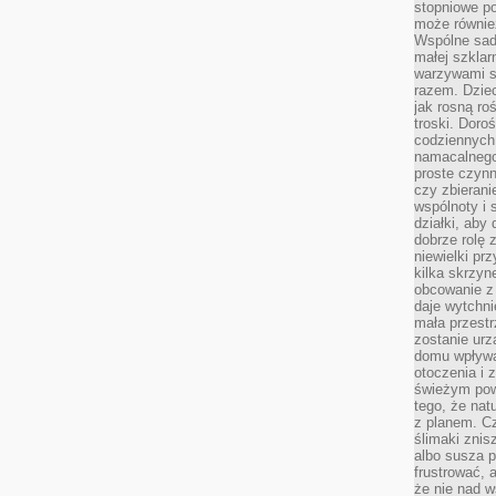
stopniowe p
może równie
Wspólne sadz
małej szklar
warzywami s
razem. Dziec
jak rosną ro
troski. Doro
codziennych
namacalnego
proste czynn
czy zbieran
wspólnoty i 
działki, aby
dobrze rolę 
niewielki pr
kilka skrzyn
obcowanie z 
daje wytchni
mała przestr
zostanie urz
domu wpływa 
otoczenia i
świeżym powi
tego, że nat
z planem. C
ślimaki znis
albo susza 
frustrować, 
że nie nad 