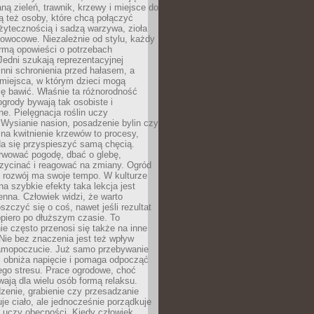
ą zieleń, trawnik, krzewy i miejsce do
ą też osoby, które chcą połączyć
żytecznością i sadzą warzywa, zioła
owocowe. Niezależnie od stylu, każdy
ormą opowieści o potrzebach
 Jedni szukają reprezentacyjnej
 inni schronienia przed hałasem, a
 miejsca, w którym dzieci mogą
ę bawić. Właśnie ta różnorodność
ogrody bywają tak osobiste i
ne. Pielęgnacja roślin uczy
. Wysianie nasion, posadzenie bylin czy
na kwitnienie krzewów to procesy,
da się przyspieszyć samą chęcią.
rwować pogodę, dbać o glebę,
rzycinać i reagować na zmiany. Ogród
e rozwój ma swoje tempo. W kulturze
na szybkie efekty taka lekcja jest
nna. Człowiek widzi, że warto
oszczyć się o coś, nawet jeśli rezultat
opiero po dłuższym czasie. To
e często przenosi się także na inne
 Nie bez znaczenia jest też wpływ
amopoczucie. Już samo przebywanie
i obniża napięcie i pomaga odpocząć
ego stresu. Prace ogrodowe, choć
wają dla wielu osób formą relaksu.
dzenie, grabienie czy przesadzanie
uje ciało, ale jednocześnie porządkuje
 uczy obecności. Kiedy człowiek