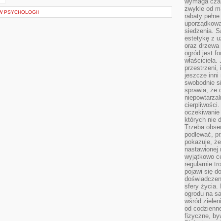
wymaga czas
zwykle od ma
 W PSYCHOLOGII
rabaty pełne
uporządkowan
siedzenia. S
estetykę z u
oraz drzewa 
ogród jest f
właściciela.
przestrzeni,
jeszcze inni
swobodnie si
sprawia, że 
niepowtarzal
cierpliwości
oczekiwanie 
których nie 
Trzeba obse
podlewać, p
pokazuje, ż
nastawionej 
wyjątkowo ce
regularnie tr
pojawi się d
doświadczeni
sfery życia.
ogrodu na s
wśród zielen
od codzienn
fizyczne, by