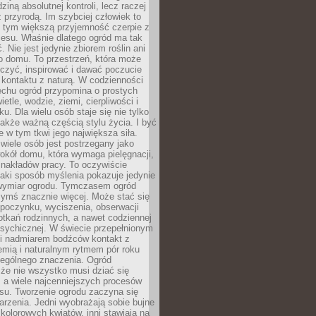
dziną absolutnej kontroli, lecz raczej
 przyrodą. Im szybciej człowiek to
, tym większą przyjemność czerpie z
esu. Właśnie dlatego ogród ma tak
. Nie jest jedynie zbiorem roślin ani
o domu. To przestrzeń, która może
czyć, inspirować i dawać poczucie
kontaktu z naturą. W codzienności
echu ogród przypomina o prostych
etle, wodzie, ziemi, cierpliwości i
ku. Dla wielu osób staje się nie tylko
także ważną częścią stylu życia. I być
 w tym tkwi jego największa siła.
wiele osób jest postrzegany jako
okół domu, która wymaga pielęgnacji,
 nakładów pracy. To oczywiście
taki sposób myślenia pokazuje jedynie
wymiar ogrodu. Tymczasem ogród
ymś znacznie więcej. Może stać się
poczynku, wyciszenia, obserwacji
otkań rodzinnych, a nawet codziennej
psychicznej. W świecie przepełnionym
i nadmiarem bodźców kontakt z
iemią i naturalnym rytmem pór roku
zególnego znaczenia. Ogród
że nie wszystko musi dziać się
 a wiele najcenniejszych procesów
u. Tworzenie ogrodu zaczyna się
rzenia. Jedni wyobrażają sobie bujne
 kolorowych kwiatów, inni stawiają na