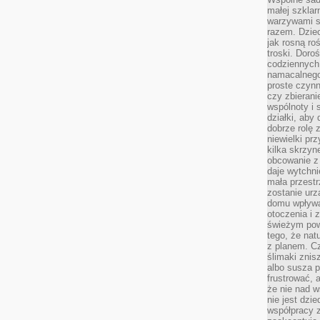
małej szklar
warzywami s
razem. Dziec
jak rosną ro
troski. Doro
codziennych
namacalnego
proste czynn
czy zbieran
wspólnoty i 
działki, aby
dobrze rolę 
niewielki pr
kilka skrzyn
obcowanie z 
daje wytchni
mała przestr
zostanie urz
domu wpływa 
otoczenia i
świeżym powi
tego, że nat
z planem. C
ślimaki znis
albo susza 
frustrować, 
że nie nad 
nie jest dzie
współpracy z