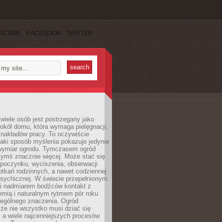
SCRIBE
FACEBOOK
TWITTER
wiele osób jest postrzegany jako
okół domu, która wymaga pielęgnacji,
 nakładów pracy. To oczywiście
taki sposób myślenia pokazuje jedynie
wymiar ogrodu. Tymczasem ogród
ymś znacznie więcej. Może stać się
poczynku, wyciszenia, obserwacji
otkań rodzinnych, a nawet codziennej
psychicznej. W świecie przepełnionym
i nadmiarem bodźców kontakt z
iemią i naturalnym rytmem pór roku
zególnego znaczenia. Ogród
że nie wszystko musi dziać się
 a wiele najcenniejszych procesów