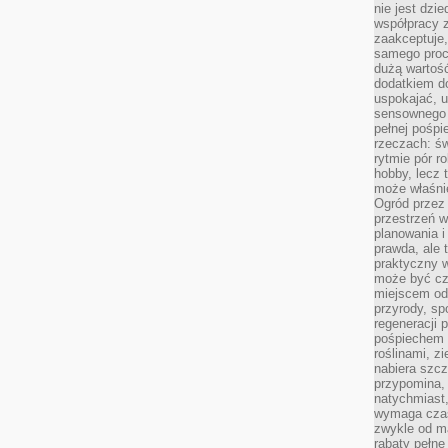
nie jest dzie
współpracy z
zaakceptuje
samego proc
dużą wartość
dodatkiem d
uspokajać, u
sensownego 
pełnej pośpi
rzeczach: świ
rytmie pór ro
hobby, lecz 
może właśnie
Ogród przez 
przestrzeń w
planowania i
prawda, ale 
praktyczny 
może być cz
miejscem od
przyrody, sp
regeneracji 
pośpiechem 
roślinami, z
nabiera szc
przypomina, 
natychmiast,
wymaga czas
zwykle od ma
rabaty pełne