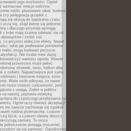
oznawanie jego możliwości. Ogród
ż wzmacniać relacje rodzinne.
enie roślin, planowanie rabat, budowa
ni czy pielęgnacja grządek z
tają się okazją do spędzania czasu
i uczą się, skąd bierze się jedzenie,
śliny i dlaczego przyroda wymaga
śli z kolei mają szansę oderwać się od
 obowiązków i zrobić coś
, co przynosi widoczne efekty. Nawet
ości, takie jak podlewanie pomidorów
ie malin, mogą budować poczucie
satysfakcji. Nie trzeba mieć dużej
 doświadczyć wartości ogrodu. Równie
zielonej przestrzeni może pełnić
zydomowy skrawek, taras, balkon albo
ek z ziołami. Najważniejsze jest samo
roślinami i tworzenie miejsca, które
enie. Wiele osób odkrywa, że nawet
zeń może zmienić codzienność, jeśli
ądzona z uwagą. Zieleń w pobliżu
na nastrój, poprawia estetykę
 zachęca do częstszego przebywania na
etrzu. Ogród uczy również akceptacji
ura nie zawsze zachowuje się zgodnie
zasem roślina przemarznie, czasem
zczą liście, a czasem ulewny deszcz
pokrzyżują zamiary. To może
ale jednocześnie pomaga zrozumieć,
wszystkim da się panować. Ogrodnictwo