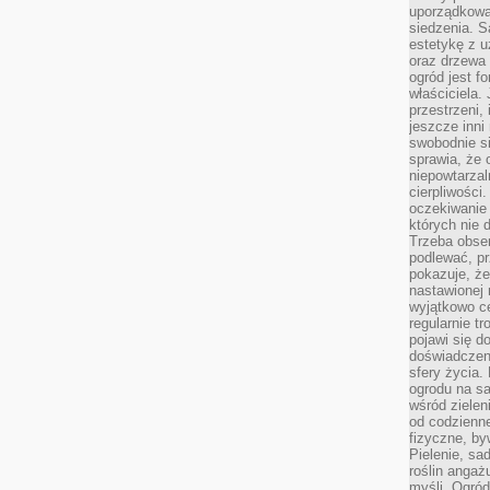
uporządkowan
siedzenia. S
estetykę z u
oraz drzewa 
ogród jest f
właściciela.
przestrzeni,
jeszcze inni
swobodnie si
sprawia, że 
niepowtarzal
cierpliwości
oczekiwanie 
których nie 
Trzeba obse
podlewać, p
pokazuje, ż
nastawionej 
wyjątkowo ce
regularnie tr
pojawi się d
doświadczeni
sfery życia.
ogrodu na s
wśród zielen
od codzienn
fizyczne, by
Pielenie, sa
roślin angaż
myśli. Ogród