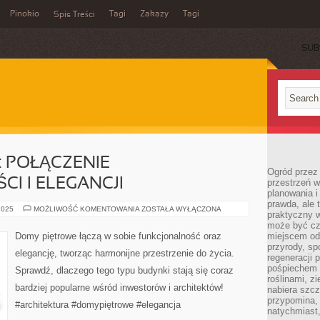
Pinokio
Tagi
Zakazy
Tagi
Spis Treści
SUB
 POŁĄCZENIE
Ogród przez 
I I ELEGANCJI
przestrzeń w
planowania i
prawda, ale 
DOMY
2025
MOŻLIWOŚĆ KOMENTOWANIA
ZOSTAŁA WYŁĄCZONA
praktyczny 
PIĘTROWE:
POŁĄCZENIE
może być cz
FUNKCJONALNOŚCI
Domy piętrowe łączą w sobie funkcjonalność oraz
miejscem od
I
przyrody, sp
ELEGANCJI
elegancję, tworząc harmonijne przestrzenie do życia.
regeneracji 
pośpiechem 
Sprawdź, dlaczego tego typu budynki stają się coraz
roślinami, z
bardziej popularne wśród inwestorów i architektów!
nabiera szc
przypomina, 
#architektura #domypiętrowe #elegancja
natychmiast,