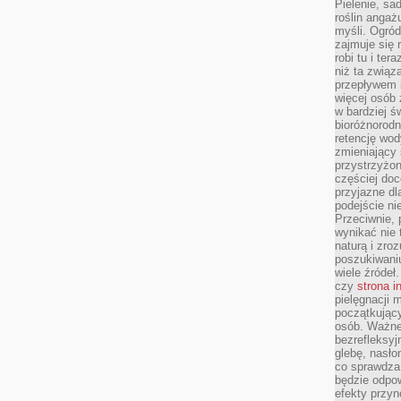
Pielenie, sa
roślin angaż
myśli. Ogród
zajmuje się r
robi tu i ter
niż ta związ
przepływem i
więcej osób 
w bardziej ś
bioróżnorod
retencję wod
zmieniający 
przystrzyżo
częściej doc
przyjazne dl
podejście ni
Przeciwnie,
wynikać nie 
naturą i zro
poszukiwaniu
wiele źródeł.
czy
strona i
pielęgnacji
początkujący
osób. Ważne
bezrefleksyj
glebę, nasło
co sprawdza
będzie odpow
efekty przyn