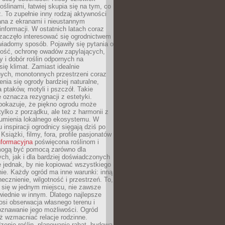
oślinami, łatwiej skupia się na tym, co
az. To zupełnie inny rodzaj aktywności
ana z ekranami i nieustannym
nformacji. W ostatnich latach coraz
zaczęło interesować się ogrodnictwem
wiadomy sposób. Pojawiły się pytania o
ność, ochronę owadów zapylających,
y i dobór roślin odpornych na
się klimat. Zamiast idealnie
nych, monotonnych przestrzeni coraz
enia się ogrody bardziej naturalne,
a ptaków, motyli i pszczół. Takie
e oznacza rezygnacji z estetyki.
 pokazuje, że piękno ogrodu może
tylko z porządku, ale też z harmonii z
zumienia lokalnego ekosystemu. W
 inspiracji ogrodnicy sięgają dziś po
 Książki, filmy, fora, profile pasjonatów
nformacyjna
poświęcona roślinom i
 mogą być pomocą zarówno dla
ch, jak i dla bardziej doświadczonych
 jednak, by nie kopiować wszystkiego
nie. Każdy ogród ma inne warunki: inną
necznienie, wilgotność i przestrzeń. To,
 się w jednym miejscu, nie zawsze
iednie w innym. Dlatego najlepsze
osi obserwacja własnego terenu i
oznawanie jego możliwości. Ogród
ż wzmacniać relacje rodzinne.
enie roślin, planowanie rabat, budowa