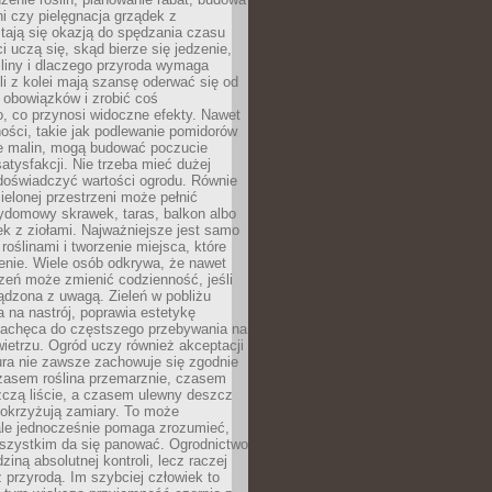
ni czy pielęgnacja grządek z
tają się okazją do spędzania czasu
i uczą się, skąd bierze się jedzenie,
śliny i dlaczego przyroda wymaga
śli z kolei mają szansę oderwać się od
 obowiązków i zrobić coś
, co przynosi widoczne efekty. Nawet
ości, takie jak podlewanie pomidorów
ie malin, mogą budować poczucie
satysfakcji. Nie trzeba mieć dużej
 doświadczyć wartości ogrodu. Równie
zielonej przestrzeni może pełnić
zydomowy skrawek, taras, balkon albo
ek z ziołami. Najważniejsze jest samo
roślinami i tworzenie miejsca, które
enie. Wiele osób odkrywa, że nawet
zeń może zmienić codzienność, jeśli
ądzona z uwagą. Zieleń w pobliżu
na nastrój, poprawia estetykę
 zachęca do częstszego przebywania na
etrzu. Ogród uczy również akceptacji
ura nie zawsze zachowuje się zgodnie
zasem roślina przemarznie, czasem
zczą liście, a czasem ulewny deszcz
pokrzyżują zamiary. To może
ale jednocześnie pomaga zrozumieć,
wszystkim da się panować. Ogrodnictwo
dziną absolutnej kontroli, lecz raczej
 przyrodą. Im szybciej człowiek to