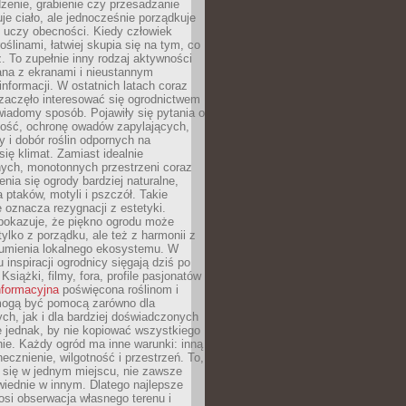
dzenie, grabienie czy przesadzanie
uje ciało, ale jednocześnie porządkuje
 uczy obecności. Kiedy człowiek
oślinami, łatwiej skupia się na tym, co
az. To zupełnie inny rodzaj aktywności
ana z ekranami i nieustannym
nformacji. W ostatnich latach coraz
zaczęło interesować się ogrodnictwem
wiadomy sposób. Pojawiły się pytania o
ność, ochronę owadów zapylających,
y i dobór roślin odpornych na
się klimat. Zamiast idealnie
nych, monotonnych przestrzeni coraz
enia się ogrody bardziej naturalne,
a ptaków, motyli i pszczół. Takie
e oznacza rezygnacji z estetyki.
 pokazuje, że piękno ogrodu może
tylko z porządku, ale też z harmonii z
zumienia lokalnego ekosystemu. W
 inspiracji ogrodnicy sięgają dziś po
 Książki, filmy, fora, profile pasjonatów
nformacyjna
poświęcona roślinom i
 mogą być pomocą zarówno dla
ch, jak i dla bardziej doświadczonych
 jednak, by nie kopiować wszystkiego
nie. Każdy ogród ma inne warunki: inną
necznienie, wilgotność i przestrzeń. To,
 się w jednym miejscu, nie zawsze
iednie w innym. Dlatego najlepsze
osi obserwacja własnego terenu i