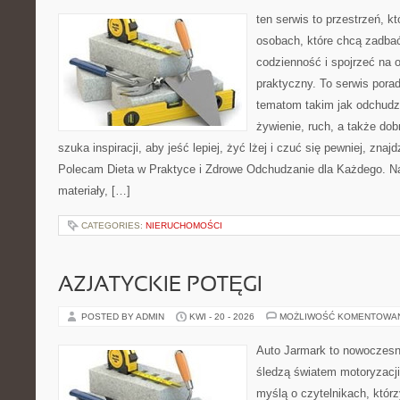
ten serwis to przestrzeń, k
osobach, które chcą zadbać
codzienność i spojrzeć na 
praktyczny. To serwis por
tematom takim jak odchudz
żywienie, ruch, a także do
szuka inspiracji, aby jeść lepiej, żyć lżej i czuć się pewniej, znajd
Polecam Dieta w Praktyce i Zdrowe Odchudzanie dla Każdego. Na
materiały, […]
CATEGORIES:
NIERUCHOMOŚCI
AZJATYCKIE POTĘGI
POSTED BY ADMIN
KWI - 20 - 2026
MOŻLIWOŚĆ KOMENTOWA
Auto Jarmark to nowoczesna
śledzą światem motoryzacji
myślą o czytelnikach, któr