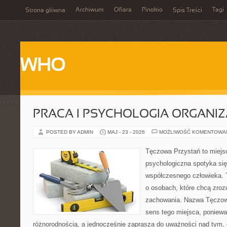
Archiwum
Ofiara
Pinokio
Tagi
Strona główna
Spis Treści
WHO
PRACA I PSYCHOLOGIA ORGANIZ
POSTED BY ADMIN
MAJ - 23 - 2026
MOŻLIWOŚĆ KOMENTOWA
Tęczowa Przystań to miejs
psychologiczna spotyka się
współczesnego człowieka. 
o osobach, które chcą zr
zachowania. Nazwa Tęczow
sens tego miejsca, poniewa
różnorodnością, a jednocześnie zaprasza do uważności nad tym, c