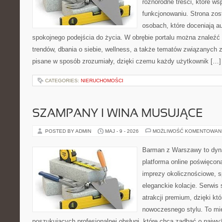
różnorodne treści, które w
funkcjonowaniu. Strona zos
osobach, które doceniają a
spokojnego podejścia do życia. W obrębie portalu można znaleźć
trendów, dbania o siebie, wellness, a także tematów związanych 
pisane w sposób zrozumiały, dzięki czemu każdy użytkownik […]
CATEGORIES:
NIERUCHOMOŚCI
SZAMPANY I WINA MUSUJĄCE
POSTED BY ADMIN
MAJ - 9 - 2026
MOŻLIWOŚĆ KOMENTOWAN
Barman z Warszawy to dyna
platforma online poświęcona
imprezy okolicznościowe, s
eleganckie kolacje. Serwis 
atrakcji premium, dzięki k
nowoczesnego stylu. To mi
poszukujących profesjonalnej obsługi, które chcą zadbać o naj