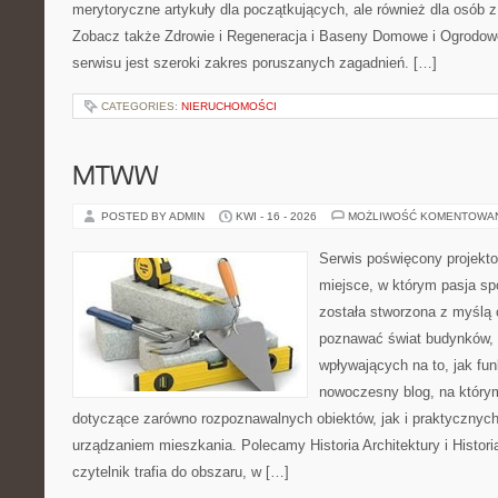
merytoryczne artykuły dla początkujących, ale również dla osób
Zobacz także Zdrowie i Regeneracja i Baseny Domowe i Ogrodo
serwisu jest szeroki zakres poruszanych zagadnień. […]
CATEGORIES:
NIERUCHOMOŚCI
MTWW
POSTED BY ADMIN
KWI - 16 - 2026
MOŻLIWOŚĆ KOMENTOWA
Serwis poświęcony projekto
miejsce, w którym pasja sp
została stworzona z myślą 
poznawać świat budynków, 
wpływających na to, jak fu
nowoczesny blog, na który
dotyczące zarówno rozpoznawalnych obiektów, jak i praktycznyc
urządzaniem mieszkania. Polecamy Historia Architektury i Historia
czytelnik trafia do obszaru, w […]