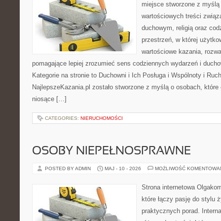
miejsce stworzone z myślą 
wartościowych treści zwią
duchowym, religią oraz codz
przestrzeń, w której użytk
wartościowe kazania, rozwa
pomagające lepiej zrozumieć sens codziennych wydarzeń i duch
Kategorie na stronie to Duchowni i Ich Posługa i Wspólnoty i Ruc
NajlepszeKazania.pl zostało stworzone z myślą o osobach, które c
niosące […]
CATEGORIES:
NIERUCHOMOŚCI
OSOBY NIEPEŁNOSPRAWNE
POSTED BY ADMIN
MAJ - 10 - 2026
MOŻLIWOŚĆ KOMENTOWA
Strona internetowa Olgakom
które łączy pasję do stylu ż
praktycznych porad. Intern