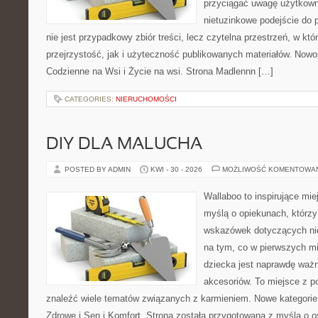
przyciągać uwagę użytkowni
nietuzinkowe podejście do 
nie jest przypadkowy zbiór treści, lecz czytelna przestrzeń, w kt
przejrzystość, jak i użyteczność publikowanych materiałów. Nowoś
Codzienne na Wsi i Życie na wsi. Strona Madlennn […]
CATEGORIES:
NIERUCHOMOŚCI
DIY DLA MALUCHA
POSTED BY ADMIN
KWI - 30 - 2026
MOŻLIWOŚĆ KOMENTOWA
Wallaboo to inspirujące mie
myślą o opiekunach, którz
wskazówek dotyczących nie
na tym, co w pierwszych mi
dziecka jest naprawdę wa
akcesoriów. To miejsce z 
znaleźć wiele tematów związanych z karmieniem. Nowe kategorie n
Zdrowe i Sen i Komfort. Strona została przygotowana z myślą o 