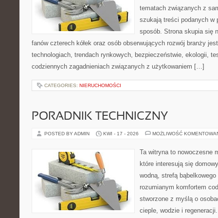
tematach związanych z sam
szukają treści podanych w 
sposób. Strona skupia się 
fanów czterech kółek oraz osób obserwujących rozwój branży jes
technologiach, trendach rynkowych, bezpieczeństwie, ekologii, t
codziennych zagadnieniach związanych z użytkowaniem […]
CATEGORIES:
NIERUCHOMOŚCI
PORADNIK TECHNICZNY
POSTED BY ADMIN
KWI - 17 - 2026
MOŻLIWOŚĆ KOMENTOWA
Ta witryna to nowoczesne m
które interesują się domow
wodną, strefą bąbelkowego 
rozumianym komfortem codz
stworzone z myślą o osoba
cieple, wodzie i regeneracj