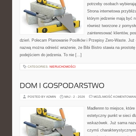
potrzeby osobach wybieraj
Strona internetowa przybliż
którym jedzenie mają być ni
również tworzone z pomysł
zainteresować klientów, po
dzień. Polecam Planowanie Posiłków i Przepisy Zero-Waste. Już 
nazwą można odnieść wrażenie, że Bibi Bistro stawia na prostot
podejściem do jedzenia. To nie […]
CATEGORIES:
NIERUCHOMOŚCI
DOM I GOSPODARSTWO
POSTED BY ADMIN
MAJ - 2 - 2026
MOŻLIWOŚĆ KOMENTOWAN
Madlennn to miejsce, które
estetyczny punkt w sieci d
wskazówek. Już sama nazwa
czymś charakterystycznym,