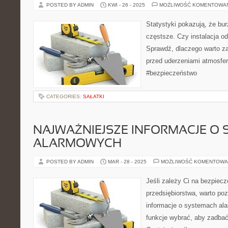
POSTED BY ADMIN
KWI - 26 - 2025
MOŻLIWOŚĆ KOMENTOWA
Statystyki pokazują, że bur
częstsze. Czy instalacja o
Sprawdź, dlaczego warto z
przed uderzeniami atmosf
#bezpieczeństwo
CATEGORIES:
SAŁATKI
NAJWAŻNIEJSZE INFORMACJE O
ALARMOWYCH
POSTED BY ADMIN
MAR - 28 - 2025
MOŻLIWOŚĆ KOMENTOWA
Jeśli zależy Ci na bezpiec
przedsiębiorstwa, warto po
informacje o systemach ala
funkcje wybrać, aby zadbać