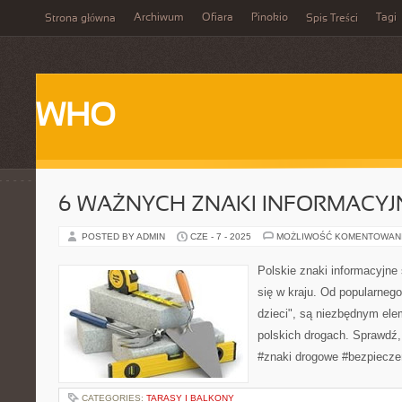
Archiwum
Ofiara
Pinokio
Tagi
Strona główna
Spis Treści
WHO
6 WAŻNYCH ZNAKI INFORMACYJ
POSTED BY ADMIN
CZE - 7 - 2025
MOŻLIWOŚĆ KOMENTOWAN
Polskie znaki informacyjne
się w kraju. Od popularneg
dzieci", są niezbędnym el
polskich drogach. Sprawdź,
#znaki drogowe #bezpiecz
CATEGORIES:
TARASY I BALKONY