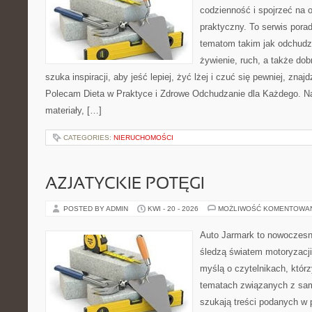
codzienność i spojrzeć na 
praktyczny. To serwis por
tematom takim jak odchudz
żywienie, ruch, a także do
szuka inspiracji, aby jeść lepiej, żyć lżej i czuć się pewniej, znajd
Polecam Dieta w Praktyce i Zdrowe Odchudzanie dla Każdego. Na
materiały, […]
CATEGORIES:
NIERUCHOMOŚCI
AZJATYCKIE POTĘGI
POSTED BY ADMIN
KWI - 20 - 2026
MOŻLIWOŚĆ KOMENTOWA
Auto Jarmark to nowoczesna
śledzą światem motoryzacji
myślą o czytelnikach, któr
tematach związanych z sam
szukają treści podanych w 