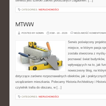
serwisu jest szeroki zakres poruszanych zagadnień. […]
CATEGORIES:
NIERUCHOMOŚCI
MTWW
POSTED BY ADMIN
KWI - 16 - 2026
MOŻLIWOŚĆ KOMENTOWA
Serwis poświęcony projekto
miejsce, w którym pasja sp
została stworzona z myślą 
poznawać świat budynków, 
wpływających na to, jak fu
nowoczesny blog, na który
dotyczące zarówno rozpoznawalnych obiektów, jak i praktycznyc
urządzaniem mieszkania. Polecamy Historia Architektury i Historia
czytelnik trafia do obszaru, w […]
CATEGORIES:
NIERUCHOMOŚCI