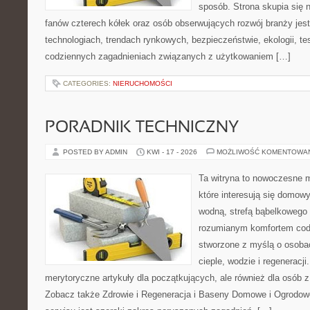
sposób. Strona skupia się 
fanów czterech kółek oraz osób obserwujących rozwój branży jes
technologiach, trendach rynkowych, bezpieczeństwie, ekologii, t
codziennych zagadnieniach związanych z użytkowaniem […]
CATEGORIES:
NIERUCHOMOŚCI
PORADNIK TECHNICZNY
POSTED BY ADMIN
KWI - 17 - 2026
MOŻLIWOŚĆ KOMENTOWA
Ta witryna to nowoczesne m
które interesują się domow
wodną, strefą bąbelkowego 
rozumianym komfortem codz
stworzone z myślą o osoba
cieple, wodzie i regeneracj
merytoryczne artykuły dla początkujących, ale również dla osób
Zobacz także Zdrowie i Regeneracja i Baseny Domowe i Ogrodo