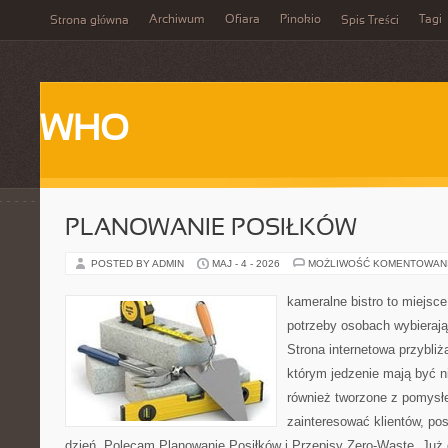
Archiwum
Ofiara
Pinokio
Tagi
Strona główna
Spis Treści
WHO
PLANOWANIE POSIŁKÓW
POSTED BY ADMIN
MAJ - 4 - 2026
MOŻLIWOŚĆ KOMENTOWAN
kameralne bistro to miejsce
potrzeby osobach wybieraj
Strona internetowa przybliż
którym jedzenie mają być ni
również tworzone z pomysł
zainteresować klientów, po
dzień. Polecam Planowanie Posiłków i Przepisy Zero-Waste. Już 