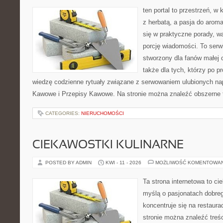
ten portal to przestrzeń, w 
z herbatą, a pasja do arom
się w praktyczne porady, wa
porcję wiadomości. To serw
stworzony dla fanów małej cz
także dla tych, którzy po 
wiedzę codzienne rytuały związane z serwowaniem ulubionych na
Kawowe i Przepisy Kawowe. Na stronie można znaleźć obszerne 
CATEGORIES:
NIERUCHOMOŚCI
CIEKAWOSTKI KULINARNE
POSTED BY ADMIN
KWI - 11 - 2026
MOŻLIWOŚĆ KOMENTOWA
Ta strona internetowa to c
myślą o pasjonatach dobreg
koncentruje się na restaura
stronie można znaleźć treśc