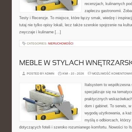
recenzjach, kulinarnych po
zapleczu gastronomii. Zobac
Testy i Recenzje. To miejsce, które łączy smak, wiedzę i inspira
tutaj nie tylko opisy lokali, lecz także szerokie spojrzenie na kult
zwyczaje i kulinarne […]
CATEGORIES:
NIERUCHOMOŚCI
MEBLE W STYLACH WNĘTRZARS
POSTED BY ADMIN
KWI - 10 - 2026
MOŻLIWOŚĆ KOMENTOWA
Italsystem to współczesna s
specjalizuje się na tematy
praktycznych wskazówkach
dom i gabinet. To serwis, w
wygodą użytkowania, a każd
myślą o odbiorcach, którzy 
dotyczących foteli i szeroko rozumianego komfortu. Nowości to It