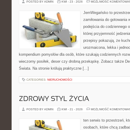
POSTED BY ADMIN
KWI - 23 - 2026
MOŻLIWOŚĆ KOMENTOWA
JemWegańsko to przestrzeń
zamiłowania do gotowania w
podejścia do codziennego o
której przyjemność jedzeni
przepisy pokazują, że kuc
urozmaicona, lekka i jedno
kompendium pomysłów dla osób, które szukają codziennych rozwi
wieczorny posiłek, deser czy drobną przekąskę. Zobacz także De
Świata. Na stronie królują praktyczne […]
CATEGORIES:
NIERUCHOMOŚCI
ZDROWY STYL ŻYCIA
POSTED BY ADMIN
KWI - 21 - 2026
MOŻLIWOŚĆ KOMENTOWA
ten serwis to przestrzeń, k
osobach, które chcą zadbać