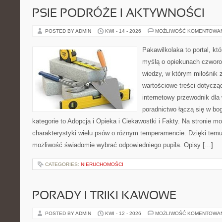
PSIE PODRÓŻE I AKTYWNOŚCI
POSTED BY ADMIN
KWI - 14 - 2026
MOŻLIWOŚĆ KOMENTOWA
Pakawilkolaka to portal, kt
myślą o opiekunach czwor
wiedzy, w którym miłośnik z
wartościowe treści dotycz
internetowy przewodnik dla 
poradnictwo łączą się w bo
kategorie to Adopcja i Opieka i Ciekawostki i Fakty. Na stronie 
charakterystyki wielu psów o różnym temperamencie. Dzięki tem
możliwość świadomie wybrać odpowiedniego pupila. Opisy […]
CATEGORIES:
NIERUCHOMOŚCI
PORADY I TRIKI KAWOWE
POSTED BY ADMIN
KWI - 12 - 2026
MOŻLIWOŚĆ KOMENTOWA